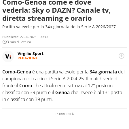
Como-Genoa come e dove
vederla: Sky o DAZN? Canale tv,
diretta streaming e orario
Partita valevole per la 34a giornata della Serie A 2026/2027
Pubblicato:
27-04-2025 | 00:30
3 min di lettura
Virgilio Sport
REDAZIONE
Da oltre 20 anni informa in modo obiettivo e
appassionato su tutto il mondo dello sport. Calcio,
Como-Genoa
è una partita valevole per la
34a giornata
del
calciomercato, F1, Motomondiale ma anche tennis,
campionato di calcio di Serie A 2024-25. Il match vede di
volley, basket: su Virgilio Sport i tifosi e gli appassionati
sanno che troveranno sempre copertura completa e
fronte il
Como
che attualmente si trova al 12° posto in
zero faziosità. La squadra di Virgilio Sport è formata da
classifica con 39 punti e il
Genoa
che invece è al 13° posto
giornalisti ed esperti di sport abili sia nel gioco di
in classifica con 39 punti.
rimessa quando intercettano le notizie e le rilanciano
verso la rete, sia nella costruzione dal basso quando
creano contenuti 100% originali ed esclusivi.