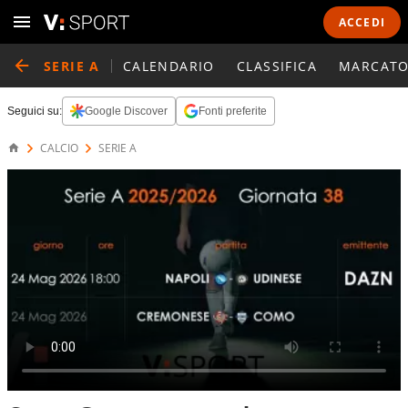
ACCEDI
SERIE A
CALENDARIO
CLASSIFICA
MARCATO
Seguici su:
Google Discover
Fonti preferite
CALCIO
SERIE A