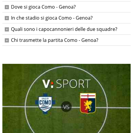
L'arbitro al VAR del match Como - Genoa sarà Ivano
Dove si gioca Como - Genoa?
Pezzuto
La partita si gioca a Como
In che stadio si gioca Como - Genoa?
Stadio Giuseppe Sinigaglia
Quali sono i capocannonieri delle due squadre?
Ad oggi il capocannoniere del Como è Assane Diao con 8
Chi trasmette la partita Como - Genoa?
gol, mentre il capocannoniere del Genoa è Andrea
La partita tra Como e Genoa verrà trasmessa da DAZN
Pinamonti con 8 gol