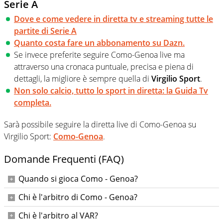
Serie A
Dove e come vedere in diretta tv e streaming tutte le
partite di Serie A
Quanto costa fare un abbonamento su Dazn.
Se invece preferite seguire Como-Genoa live ma
attraverso una cronaca puntuale, precisa e piena di
dettagli, la migliore è sempre quella di
Virgilio Sport
.
Non solo calcio, tutto lo sport in diretta: la Guida Tv
completa.
Sarà possibile seguire la diretta live di Como-Genoa su
Virgilio Sport:
Como-Genoa
.
Domande Frequenti (FAQ)
Quando si gioca Como - Genoa?
La gara tra Como e Genoa si giocherà domenica 27 aprile
Chi è l'arbitro di Como - Genoa?
2025 alle ore 12:30
L'arbitro del match sarà Alberto Arena
Chi è l'arbitro al VAR?