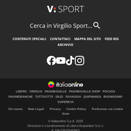
Cerca in Virgilio Sport...
CONTENUTI SPECIALI
CONTATTACI
MAPPA DEL SITO
FEED RSS
ARCHIVIO
LIBERO
VIRGILIO
PAGINEGIALLE
PAGINEGIALLE SHOP
PGCASA
PAGINEBIANCHE
TUTTOCITTÀ
DILEI
SIVIAGGIA
QUIFINANZA
BUONISSIMO
SUPEREVA
Chi siamo
Note Legali
Privacy
Cookie Policy
Preferenze sui cookie
Aiuto
© Italiaonline S.p.A. 2026
Direzione e coordinamento di Libero Acquisition S.á r.l.
P. IVA 03970540963