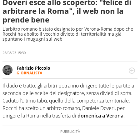
Doveri esce allo scoperto: "felice di
arbitrare la Roma", il web non la
prende bene
L'arbitro romano è stato designato per Verona-Roma dopo che
Rocchi ha abolito il vecchio divieto di territorialità ma già
spuntano i mugugni sul web
25/08/23 15:30
Fabrizio Piccolo
GIORNALISTA
Nella sua carriera ha seguito numerose manifestazioni
sportive e collaborato con agenzie e testate. Esperienza,
Il dado è tratto: gli arbitri potranno dirigere tutte le partite a
competenza, conoscenza e memoria storica. Si occupa
seconda delle scelte del designatore, senza divieti di sorta.
prevalentemente di calcio
Caduto l’ultimo tabù, quello della competenza territoriale.
Rocchi ha scelto un arbitro romano, Daniele Doveri, per
dirigere la Roma nella trasferta di
domenica a Verona
.