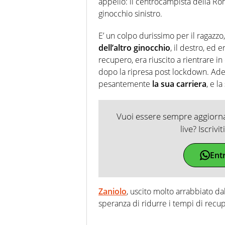
appello: il centrocampista della Ro
ginocchio sinistro.
E’ un colpo durissimo per il ragazzo
dell’altro ginocchio
, il destro, ed 
recupero, era riuscito a rientrare 
dopo la ripresa post lockdown. Ades
pesantemente
la sua carriera
, e la
Vuoi essere sempre aggiornat
live? Iscrivi
Ent
Zaniolo
, uscito molto arrabbiato dal
speranza di ridurre i tempi di recup