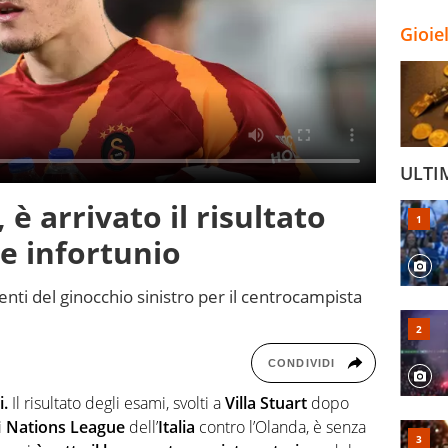
Gioie
ULTI
 arrivato il risultato
ve infortunio
nti del ginocchio sinistro per il centrocampista
CONDIVIDI
i.
Il risultato degli esami, svolti a
Villa Stuart
dopo
i
Nations League
dell’
Italia
contro l’Olanda, è senza