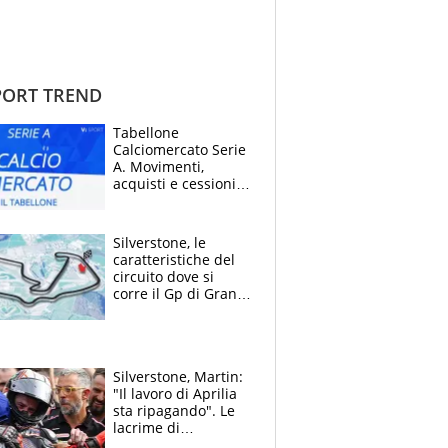
ORT TREND
Tabellone
Calciomercato Serie
A. Movimenti,
acquisti e cessioni:
estate 2026-27
Silverstone, le
caratteristiche del
circuito dove si
corre il Gp di Gran
Bretagna del
Motomondiale
Silverstone, Martin:
"Il lavoro di Aprilia
sta ripagando". Le
lacrime di
Bezzecchi: "Ho dato