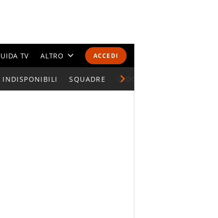
UIDA TV
ALTRO
ACCEDI
INDISPONIBILI
CALENDARI E CLASSIFICHE
SQUADRE
GIOCATORI SERIE A
ALTRI SPORT
MONDIALI 2026
OLIMPIADI
GOSSIP
LIFESTYLE