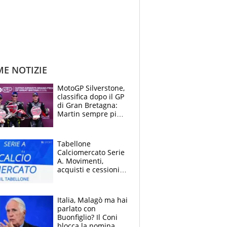
ME NOTIZIE
MotoGP Silverstone,
classifica dopo il GP
di Gran Bretagna:
Martin sempre più
leader, ma
Bezzecchi avanza
Tabellone
Calciomercato Serie
A. Movimenti,
acquisti e cessioni:
estate 2026-27
Italia, Malagò ma hai
parlato con
Buonfiglio? Il Coni
blocca la nomina di