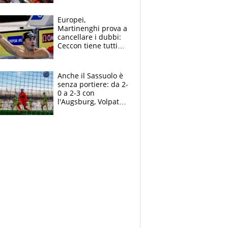
tutto, spero di finire
la gara domani"
Europei,
Martinenghi prova a
cancellare i dubbi:
Ceccon tiene tutti
col fiato sospeso.
Pellegrini punta su
Curtis
Anche il Sassuolo è
senza portiere: da 2-
0 a 2-3 con
l'Augsburg, Volpato
non basta, che
errori di Muric