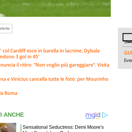
eferite
col Cardiff esce in barella in lacrime, Dybala
GUI
endono 3 gol in 45'
Even
ncia il ritiro: “Non voglio più gareggiare”. Visita
na e Vinicius cancella tutte le foto: per Mourinho
lla Roma