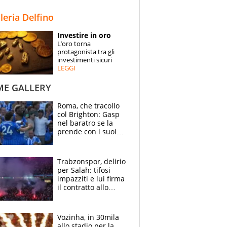
STORIE
lleria Delfino
SPECIALI
Investire in oro
L’oro torna
ESPERTI
protagonista tra gli
investimenti sicuri
LEGGI
CONTATTI
ME GALLERY
Roma, che tracollo
col Brighton: Gasp
nel baratro se la
prende con i suoi
cambiando tutti
Trabzonspor, delirio
per Salah: tifosi
impazziti e lui firma
il contratto allo
stadio
Vozinha, in 30mila
allo stadio per la