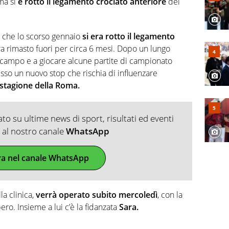
ma si
è rotto il legamento crociato anteriore
del
, che lo scorso gennaio
si era rotto il legamento
era rimasto fuori per circa 6 mesi. Dopo un lungo
in campo e a giocare alcune partite di campionato
so un nuovo stop che rischia di influenzare
stagione della Roma.
o su ultime news di sport, risultati ed eventi
ti al nostro canale
WhatsApp
ra nel canale WhatsApp
la clinica,
verrà operato subito mercoledì
, con la
ero. Insieme a lui c’è la fidanzata
Sara.