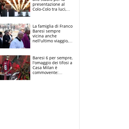
presentazione al
Colo-Colo tra luci,
spettacolo, elicotteri
e paracadutisti
La famiglia di Franco
Baresi sempre
vicina anche
nell'ultimo viaggio,
la moglie Maura, i
figli e i suoi cari
circondati
Baresi 6 per sempre,
dall'affetto dei tifosi
l'omaggio dei tifosi a
Casa Milan è
commovente:
maglie, bandiere,
sciarpe, lacrime e
bigliettini