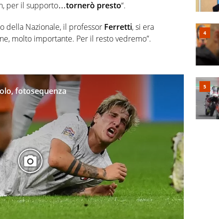
on, per il supporto…
tornerò presto
“.
o della Nazionale, il professor
Ferretti
, si era
one, molto importante. Per il resto vedremo”.
niolo, fotosequenza