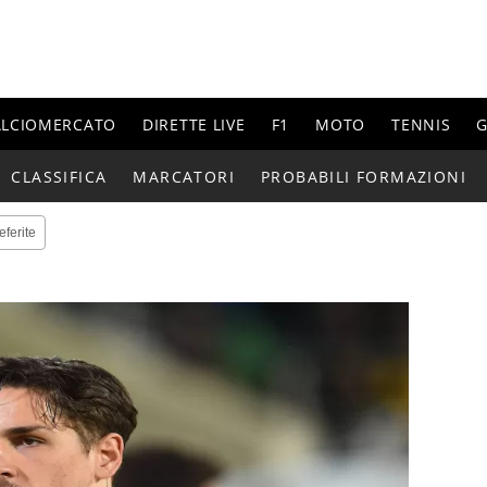
ALCIOMERCATO
DIRETTE LIVE
F1
MOTO
TENNIS
G
CLASSIFICA
MARCATORI
PROBABILI FORMAZIONI
eferite