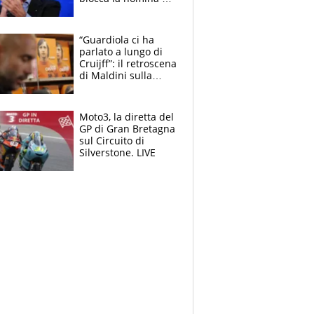
Diana Bianchedi
“Guardiola ci ha
parlato a lungo di
Cruijff”: il retroscena
di Maldini sulla
Nazionale e sul
sogno interrotto
Moto3, la diretta del
GP di Gran Bretagna
sul Circuito di
Silverstone. LIVE