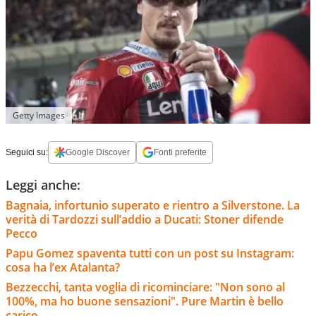
Getty Images
Seguici su:
Google Discover
Fonti preferite
Leggi anche:
Bagnaia, infortunio superato e rientro a Silverstone. La
verità di Tardozzi sull’addio a Ducati: Stoner difende
Pecco
Papu Gomez spaventa tutti con un post su Instagram:
cosa ha l’ex Atalanta?
Bezzecchi, tanta voglia di ricominciare: "Non sono al
100%, ma ho buone sensazioni". Pure Martin è bello
carico