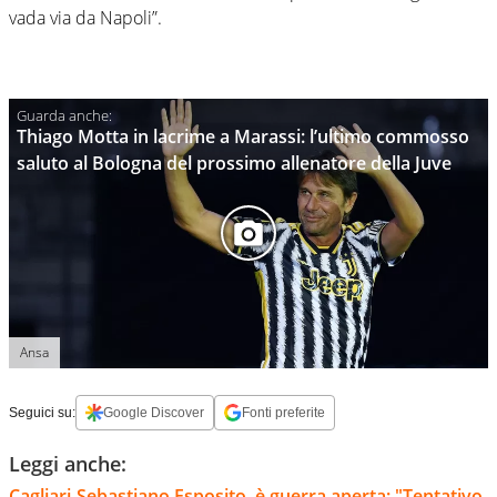
vada via da Napoli”.
Thiago Motta in lacrime a Marassi: l’ultimo commosso
saluto al Bologna del prossimo allenatore della Juve
Ansa
Seguici su:
Google Discover
Fonti preferite
Leggi anche:
Cagliari-Sebastiano Esposito, è guerra aperta: "Tentativo