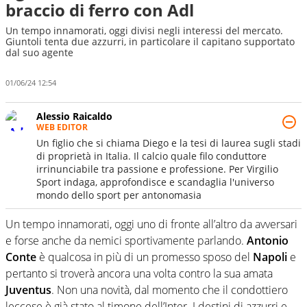
braccio di ferro con Adl
Un tempo innamorati, oggi divisi negli interessi del mercato.
Giuntoli tenta due azzurri, in particolare il capitano supportato
dal suo agente
01/06/24 12:54
Alessio Raicaldo
WEB EDITOR
Un figlio che si chiama Diego e la tesi di laurea sugli stadi
di proprietà in Italia. Il calcio quale filo conduttore
irrinunciabile tra passione e professione. Per Virgilio
Sport indaga, approfondisce e scandaglia l'universo
mondo dello sport per antonomasia
Un tempo innamorati, oggi uno di fronte all’altro da avversari
e forse anche da nemici sportivamente parlando.
Antonio
Conte
è qualcosa in più di un promesso sposo del
Napoli
e
pertanto si troverà ancora una volta contro la sua amata
Juventus
. Non una novità, dal momento che il condottiero
leccese è già stato al timone dell’Inter. I destini di azzurri e