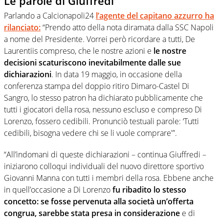
Le parole di Giuffredi
Parlando a Calcionapoli24
l’agente del capitano azzurro ha
rilanciato:
“Prendo atto della nota diramata dalla SSC Napoli
a nome del Presidente. Vorrei però ricordare a tutti, De
Laurentiis compreso, che le nostre azioni e
le nostre
decisioni scaturiscono inevitabilmente dalle sue
dichiarazioni
. In data 19 maggio, in occasione della
conferenza stampa del doppio ritiro Dimaro-Castel Di
Sangro, lo stesso patron ha dichiarato pubblicamente che
tutti i giocatori della rosa, nessuno escluso e compreso Di
Lorenzo, fossero cedibili. Pronunciò testuali parole: ‘Tutti
cedibili, bisogna vedere chi se li vuole comprare'”.
“All’indomani di queste dichiarazioni – continua Giuffredi –
iniziarono colloqui individuali del nuovo direttore sportivo
Giovanni Manna con tutti i membri della rosa. Ebbene anche
in quell’occasione a Di Lorenzo
fu ribadito lo stesso
concetto: se fosse pervenuta alla società un’offerta
congrua, sarebbe stata presa in considerazione
e di