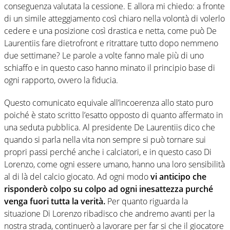
conseguenza valutata la cessione. E allora mi chiedo: a fronte
di un simile atteggiamento così chiaro nella volontà di volerlo
cedere e una posizione così drastica e netta, come può De
Laurentiis fare dietrofront e ritrattare tutto dopo nemmeno
due settimane? Le parole a volte fanno male più di uno
schiaffo e in questo caso hanno minato il principio base di
ogni rapporto, ovvero la fiducia.
Questo comunicato equivale all’incoerenza allo stato puro
poiché è stato scritto l’esatto opposto di quanto affermato in
una seduta pubblica. Al presidente De Laurentiis dico che
quando si parla nella vita non sempre si può tornare sui
propri passi perché anche i calciatori, e in questo caso Di
Lorenzo, come ogni essere umano, hanno una loro sensibilità
al di là del calcio giocato. Ad ogni modo
vi anticipo che
risponderò colpo su colpo ad ogni inesattezza purché
venga fuori tutta la verità.
Per quanto riguarda la
situazione Di Lorenzo ribadisco che andremo avanti per la
nostra strada, continuerò a lavorare per far si che il giocatore