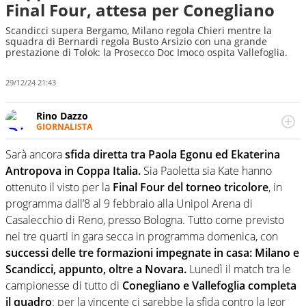
Final Four, attesa per Conegliano
Scandicci supera Bergamo, Milano regola Chieri mentre la
squadra di Bernardi regola Busto Arsizio con una grande
prestazione di Tolok: la Prosecco Doc Imoco ospita Vallefoglia.
29/12/24 21:43
Rino Dazzo
GIORNALISTA
Se mai ci fosse modo di traslare il glossario del calcio in
una nicchia di esperti, lui ne farebbe parte. Non si perde
Sarà ancora
sfida diretta tra Paola Egonu ed Ekaterina
una svista arbitrale né gli umori social del mondo delle
Antropova in Coppa Italia.
Sia Paoletta sia Kate hanno
curve
ottenuto il visto per la
Final Four del torneo tricolore
, in
programma dall’8 al 9 febbraio alla Unipol Arena di
Casalecchio di Reno, presso Bologna. Tutto come previsto
nei tre quarti in gara secca in programma domenica, con
successi delle tre formazioni impegnate in casa: Milano e
Scandicci, appunto, oltre a Novara.
Lunedì il match tra le
campionesse di tutto di
Conegliano e Vallefoglia completa
il quadro
: per la vincente ci sarebbe la sfida contro la Igor