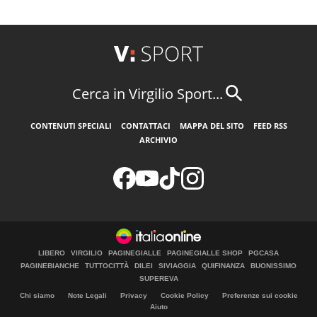
Cerca in Virgilio Sport...
CONTENUTI SPECIALI
CONTATTACI
MAPPA DEL SITO
FEED RSS
ARCHIVIO
LIBERO
VIRGILIO
PAGINEGIALLE
PAGINEGIALLE SHOP
PGCASA
PAGINEBIANCHE
TUTTOCITTÀ
DILEI
SIVIAGGIA
QUIFINANZA
BUONISSIMO
SUPEREVA
Chi siamo
Note Legali
Privacy
Cookie Policy
Preferenze sui cookie
Aiuto