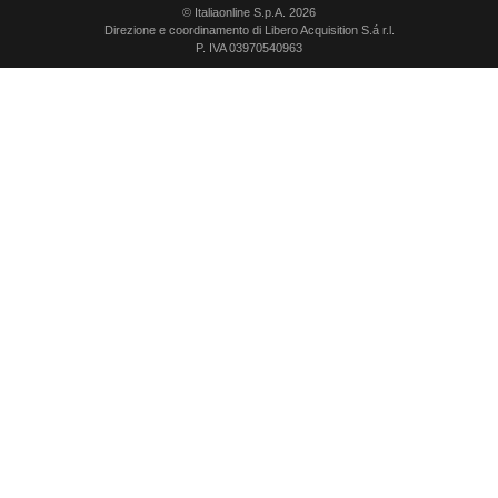
© Italiaonline S.p.A. 2026
Direzione e coordinamento di Libero Acquisition S.á r.l.
P. IVA 03970540963