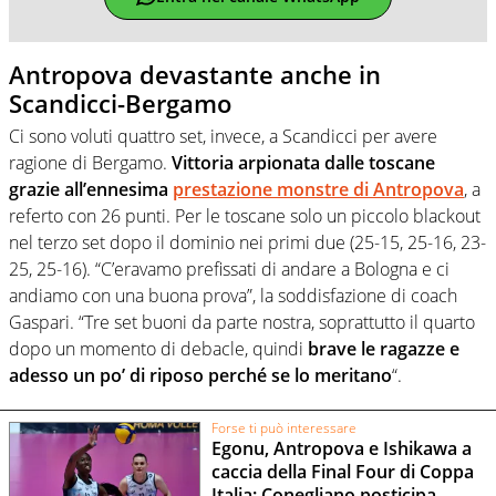
Antropova devastante anche in
Scandicci-Bergamo
Ci sono voluti quattro set, invece, a Scandicci per avere
ragione di Bergamo.
Vittoria arpionata dalle toscane
grazie all’ennesima
prestazione monstre di Antropova
, a
referto con 26 punti. Per le toscane solo un piccolo blackout
nel terzo set dopo il dominio nei primi due (25-15, 25-16, 23-
25, 25-16). “C’eravamo prefissati di andare a Bologna e ci
andiamo con una buona prova”, la soddisfazione di coach
Gaspari. “Tre set buoni da parte nostra, soprattutto il quarto
dopo un momento di debacle, quindi
brave le ragazze e
adesso un po’ di riposo perché se lo meritano
“.
Forse ti può interessare
Egonu, Antropova e Ishikawa a
caccia della Final Four di Coppa
Italia: Conegliano posticipa