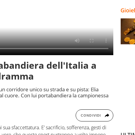
Gioie
abandiera dell'Italia a
l dramma
un corridore unico su strada e su pista: Elia
 al cuore. Con lui portabandiera la campionessa
CONDIVIDI
i sua sfaccettatura. E’ sacrificio, sofferenza, gesti di
ULTI
, vero, che questo sport purtroppo a volte impone