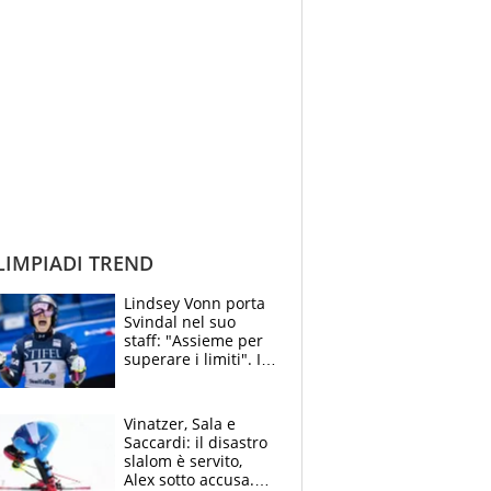
IMPIADI TREND
Lindsey Vonn porta
Svindal nel suo
staff: "Assieme per
superare i limiti". Il
sogno olimpico e
l'amicizia con
Brignone
Vinatzer, Sala e
Saccardi: il disastro
slalom è servito,
Alex sotto accusa.