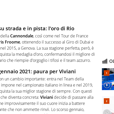
su strada e in pista: l’oro di Rio
 della
Cannondale
, così come nel Tour de France
ris Froome
, ottenendo il successo al Giro di Dubai e
nel 2015, a Genova. La sua stagione perfetta, però, è
uista la medaglia d’oro, confermandosi il migliore di
rio che riempie d’orgoglio i tifosi e il team azzurro.
OL
gennaio 2021: paura per Viviani
con un cambio importante: entra nel Team della
 impone nel campionato italiano in linea e nel 2019,
nquista la sua miglior stagione di sempre. Con questi
ea che diventa concreta:
Viviani
decide di passare alla
he improvvisamente il suo cuore inizia a battere
nte che non ammette rinvii. Lo scorso gennaio,