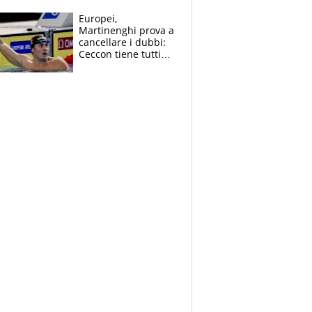
errori di Muric
Europei,
Martinenghi prova a
cancellare i dubbi:
Ceccon tiene tutti
col fiato sospeso.
Pellegrini punta su
Curtis