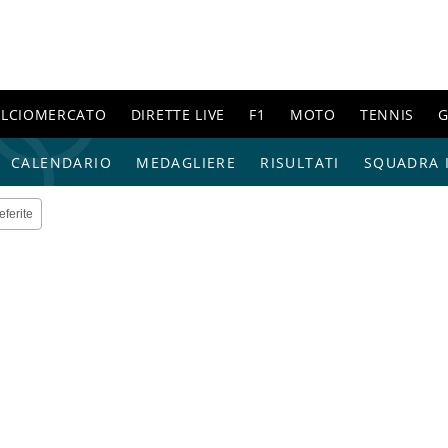
ALCIOMERCATO
DIRETTE LIVE
F1
MOTO
TENNIS
G
CALENDARIO
MEDAGLIERE
RISULTATI
SQUADRA I
eferite