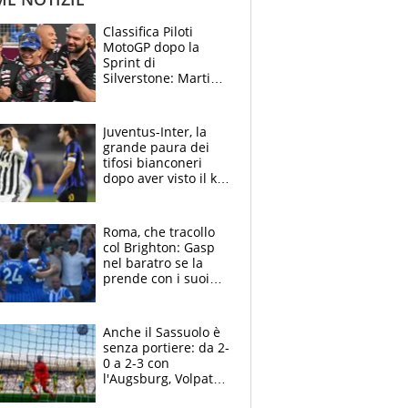
Classifica Piloti
MotoGP dopo la
Sprint di
Silverstone: Martin
sempre più leader,
Bezzecchi supera
Marquez
Juventus-Inter, la
grande paura dei
tifosi bianconeri
dopo aver visto il ko
nel derby d'Italia
Roma, che tracollo
col Brighton: Gasp
nel baratro se la
prende con i suoi
cambiando tutti
Anche il Sassuolo è
senza portiere: da 2-
0 a 2-3 con
l'Augsburg, Volpato
non basta, che