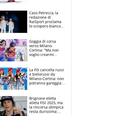
Franzoni deluso, il
gesto di Paris al
traguardo
Caso Petrecca, la
redazione di
RaiSport proclama
lo sciopero bianco: il
caos continua.
Cerimonia di
chiusura a Bizzotto?
Goggia di corsa
verso Milano-
Cortina: "Ma non
voglio crearmi
troppe aspettative.
Brignone? Tornerà
forte come prima"
La FIS cancella russi
e bielorussi da
Milano-Cortina: non
potranno gareggiare
neppure come atleti
neutrali
Brignone eletta
atleta FISI 2025, ma
la rincorsa olimpica
resta durissima:
"Torno al J-Medical