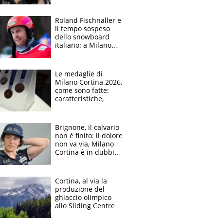
Center"
Roland Fischnaller e
il tempo sospeso
dello snowboard
italiano: a Milano
Cortina la settima
gemma?
Le medaglie di
Milano Cortina 2026,
come sono fatte:
caratteristiche,
spessore, curiosità
Brignone, il calvario
non è finito: il dolore
non va via, Milano
Cortina è in dubbio.
Quando la decisione
finale
Cortina, al via la
produzione del
ghiaccio olimpico
allo Sliding Centre
Eugenio Monti