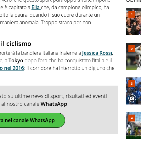
me è capitato a
Elia
che, da campione olimpico, ha
apito la paura, quando il suo cuore durante un
in maniera anomala. Troppo strana per non
 il ciclismo
porterà la bandiera italiana insieme a
Jessica Rossi
,
e, a
Tokyo
dopo l’oro che ha conquistato l’Italia e il
ro nel 2016
: il corridore ha interrotto un digiuno che
o su ultime news di sport, risultati ed eventi
ti al nostro canale
WhatsApp
ra nel canale WhatsApp