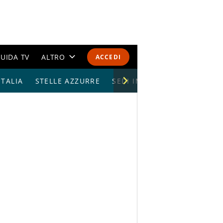
UIDA TV
ALTRO
ACCEDI
TALIA
STELLE AZZURRE
CALENDARI E CLASSIFICHE
SEDI IMPIANTI
ALTRI SPORT
MONDIALI 2026
OLIMPIADI
GOSSIP
LIFESTYLE