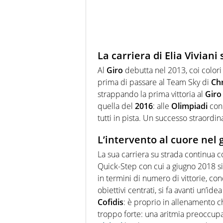
La carriera di Elia Viviani 
Al
Giro
debutta nel 2013, coi colori
prima di passare al Team Sky di
Ch
strappando la prima vittoria al
Giro
quella del
2016
: alle
Olimpiadi
conq
tutti in pista. Un successo straordina
L’intervento al cuore nel 
La sua carriera su strada continua 
Quick-Step con cui a giugno 2018 si
in termini di numero di vittorie, co
obiettivi centrati, si fa avanti un’id
Cofidis
: è proprio in allenamento c
troppo forte: una aritmia preoccupa