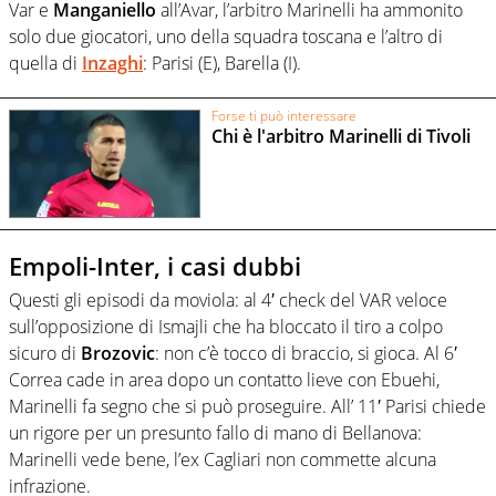
Var e
Manganiello
all’Avar, l’arbitro Marinelli ha ammonito
solo due giocatori, uno della squadra toscana e l’altro di
quella di
Inzaghi
: Parisi (E), Barella (I).
Forse ti può interessare
Chi è l'arbitro Marinelli di Tivoli
Empoli-Inter, i casi dubbi
Questi gli episodi da moviola: al 4′ check del VAR veloce
sull’opposizione di Ismajli che ha bloccato il tiro a colpo
sicuro di
Brozovic
: non c’è tocco di braccio, si gioca. Al 6′
Correa cade in area dopo un contatto lieve con Ebuehi,
Marinelli fa segno che si può proseguire. All’ 11′ Parisi chiede
un rigore per un presunto fallo di mano di Bellanova:
Marinelli vede bene, l’ex Cagliari non commette alcuna
infrazione.