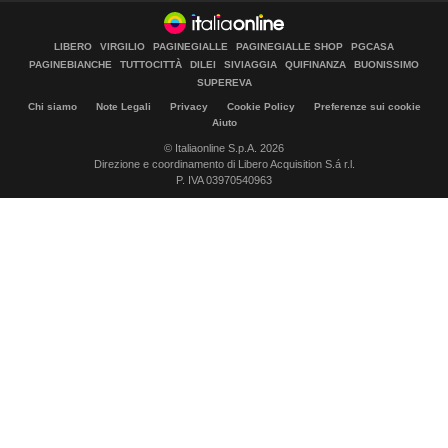
LIBERO
VIRGILIO
PAGINEGIALLE
PAGINEGIALLE SHOP
PGCASA
PAGINEBIANCHE
TUTTOCITTÀ
DILEI
SIVIAGGIA
QUIFINANZA
BUONISSIMO
SUPEREVA
Chi siamo
Note Legali
Privacy
Cookie Policy
Preferenze sui cookie
Aiuto
© Italiaonline S.p.A. 2026
Direzione e coordinamento di Libero Acquisition S.á r.l.
P. IVA 03970540963