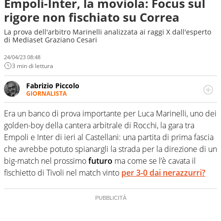
Empoli-Inter, la moviola: Focus sul
rigore non fischiato su Correa
La prova dell'arbitro Marinelli analizzata ai raggi X dall'esperto
di Mediaset Graziano Cesari
24/04/23 08:48
3 min di lettura
Fabrizio Piccolo
GIORNALISTA
Nella sua carriera ha seguito numerose manifestazioni
sportive e collaborato con agenzie e testate. Esperienza,
Era un banco di prova importante per Luca Marinelli, uno dei
competenza, conoscenza e memoria storica. Si occupa
golden-boy della cantera arbitrale di Rocchi, la gara tra
prevalentemente di calcio
Empoli e Inter di ieri al Castellani: una partita di prima fascia
che avrebbe potuto spianargli la strada per la direzione di un
big-match nel prossimo
futuro
ma come se l’è cavata il
fischietto di Tivoli nel match vinto
per 3-0 dai nerazzurri?