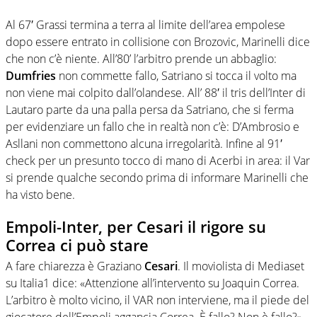
Al 67′ Grassi termina a terra al limite dell’area empolese
dopo essere entrato in collisione con Brozovic, Marinelli dice
che non c’è niente. All’80’ l’arbitro prende un abbaglio:
Dumfries
non commette fallo, Satriano si tocca il volto ma
non viene mai colpito dall’olandese. All’ 88′ il tris dell’Inter di
Lautaro parte da una palla persa da Satriano, che si ferma
per evidenziare un fallo che in realtà non c’è: D’Ambrosio e
Asllani non commettono alcuna irregolarità. Infine al 91′
check per un presunto tocco di mano di Acerbi in area: il Var
si prende qualche secondo prima di informare Marinelli che
ha visto bene.
Empoli-Inter, per Cesari il rigore su
Correa ci può stare
A fare chiarezza è Graziano
Cesari
. Il moviolista di Mediaset
su Italia1 dice: «Attenzione all’intervento su Joaquin Correa.
L’arbitro è molto vicino, il VAR non interviene, ma il piede del