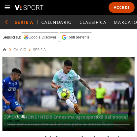
ACCEDI
SERIE A
CALENDARIO
CLASSIFICA
MARCATO
Seguici su:
Google Discover
Fonti preferite
CALCIO
SERIE A