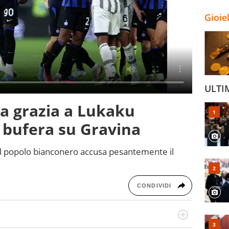
Gioie
ULTI
La grazia a Lukaku
è bufera su Gravina
, il popolo bianconero accusa pesantemente il
CONDIVIDI
numerose manifestazioni sportive e collaborato con