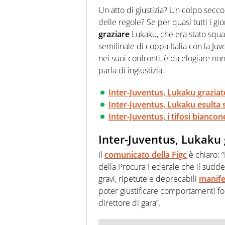
agenzie e testate. Esperienza
Un atto di giustizia? Un colpo secc
prevalentemente di calcio
delle regole? Se per quasi tutti i gi
graziare
Lukaku, che era stato squal
semifinale di coppa Italia con la Juve
nei suoi confronti, è da elogiare non
parla di ingiustizia.
Inter-Juventus, Lukaku graziato
Inter-Juventus, Lukaku esulta s
Inter-Juventus, i tifosi bianc
Inter-Juventus, Lukaku g
Il
comunicato della Figc
è chiaro: 
della Procura Federale che il suddett
gravi, ripetute e deprecabili
manife
poter giustificare comportamenti fo
direttore di gara”.