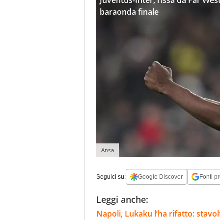
Juventus-Inter, rissa da Far Wes
baraonda finale
Ansa
Seguici su:
Google Discover
Fonti pr
Leggi anche:
Napoli, Lukaku l’ha rifatto: stavo