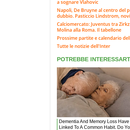
a sognare Vlahovic
Napoli, De Bruyne al centro del p
dubbio. Pasticcio Lindstrom, nov
Calciomercato: Juventus tra Zirkze
Molina alla Roma. Il tabellone
Prossime partite e calendario dell
Tutte le notizie dell'Inter