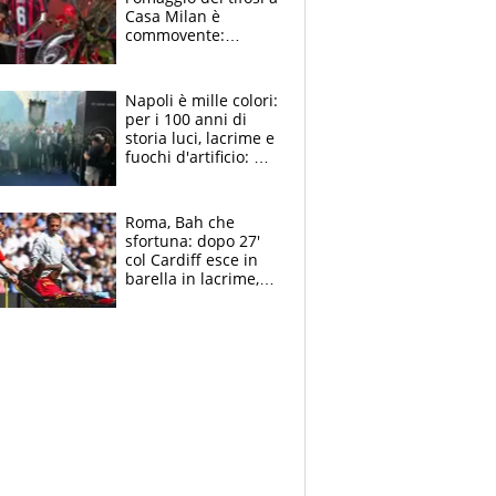
Casa Milan è
commovente:
maglie, bandiere,
sciarpe, lacrime e
bigliettini
Napoli è mille colori:
per i 100 anni di
storia luci, lacrime e
fuochi d'artificio: De
Laurentiis salta al
coro anti-Juve
Roma, Bah che
sfortuna: dopo 27'
col Cardiff esce in
barella in lacrime,
Dybala rigore da
schiaffi, i giallorossi
prendono 3 gol in
45'