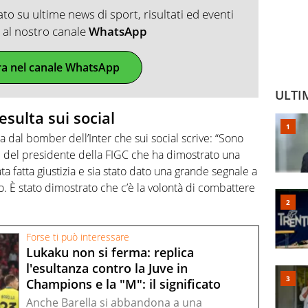
o su ultime news di sport, risultati ed eventi
ti al nostro canale
WhatsApp
ra nel canale WhatsApp
ULTI
sulta sui social
a dal bomber dell’Inter che sui social scrive: “Sono
e del presidente della FIGC che ha dimostrato una
ta fatta giustizia e sia stato dato una grande segnale a
o. È stato dimostrato che c’è la volontà di combattere
Forse ti può interessare
Lukaku non si ferma: replica
l'esultanza contro la Juve in
Champions e la "M": il significato
Anche Barella si abbandona a una