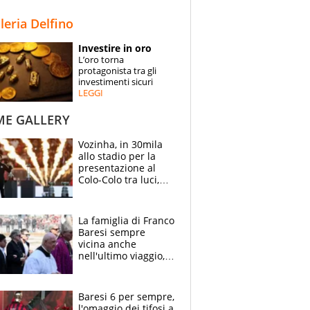
STORIE
lleria Delfino
SPECIALI
Investire in oro
L’oro torna
ESPERTI
protagonista tra gli
investimenti sicuri
LEGGI
CONTATTI
ME GALLERY
Vozinha, in 30mila
allo stadio per la
presentazione al
Colo-Colo tra luci,
spettacolo, elicotteri
e paracadutisti
La famiglia di Franco
Baresi sempre
vicina anche
nell'ultimo viaggio,
la moglie Maura, i
figli e i suoi cari
circondati
Baresi 6 per sempre,
dall'affetto dei tifosi
l'omaggio dei tifosi a