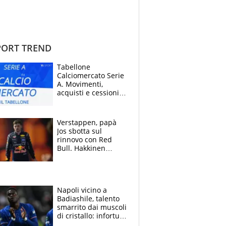
ORT TREND
Tabellone
Calciomercato Serie
A. Movimenti,
acquisti e cessioni:
estate 2026-27
Verstappen, papà
Jos sbotta sul
rinnovo con Red
Bull. Hakkinen
avverte McLaren:
“Prendere Max
sarebbe un rischio”
Napoli vicino a
Badiashile, talento
smarrito dai muscoli
di cristallo: infortuni
a raffica negli ultimi