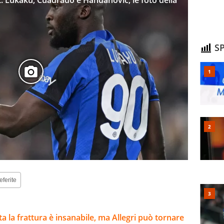
t: Lukaku, Cuadrado e Handanovic, le foto della
SP
eferite
lta la frattura è insanabile, ma Allegri può tornare