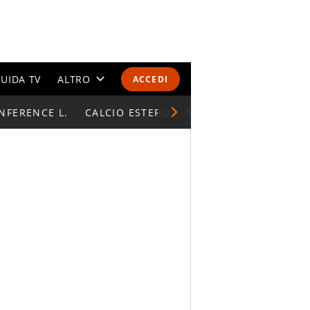
UIDA TV
ALTRO
ACCEDI
NFERENCE L.
CALENDARI E CLASSIFICHE
CALCIO ESTERO
SUPERCOPPA ITALIAN
ALTRI SPORT
MONDIALI 2026
OLIMPIADI
GOSSIP
LIFESTYLE