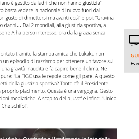
liano è gestito da ladri che non hanno giustizia”,
to basta vedere la nazionale di nuovo fuori dai
n gusto di dimettersi ma avanti così” e poi: “Gravina
lo danni… Dai 2 mondiali, alla giustizia sportiva, a
 serie A ha perso interesse, ora da la grazia senza
accontato tramite la stampa amica che Lukaku non
GUI
do un episodio di razzismo per ottenere un favore sul
Even
una gravità inaudita e fa capire bene il clima. Ne
ppure: “La FIGC usa le regole come gli pare. A questo
tti della giustizia sportiva? Tanto c’è il Presidente
 a proprio piacimento. Questa è una vergogna. Gesto
ssioni mediatiche. A scapito della Juve” e infine: “Unico
 Che schifo!”.