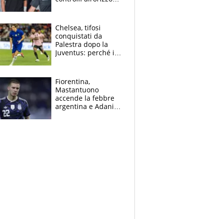
e il possibile
sacrificio per lo US
Open
Chelsea, tifosi
conquistati da
Palestra dopo la
Juventus: perché i
fan dei Blues sono
pazzi dell’azzurro
Fiorentina,
Mastantuono
accende la febbre
argentina e Adani
impazzisce. Ma
Antognoni ‘rovina la
festa’ a Commisso