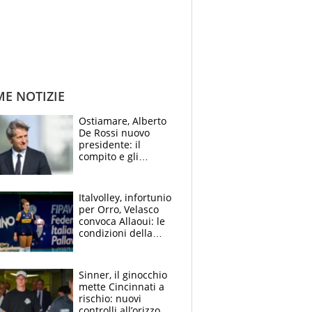
ME NOTIZIE
Ostiamare, Alberto
De Rossi nuovo
presidente: il
compito e gli
obiettivi ricevuti dal
figlio Daniele
Italvolley, infortunio
per Orro, Velasco
convoca Allaoui: le
condizioni della
palleggiatrice per gli
Europei
Sinner, il ginocchio
mette Cincinnati a
rischio: nuovi
controlli all’orizzonte