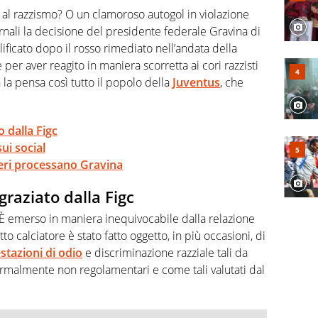
, competenza, conoscenza e memoria storica. Si occupa
o al razzismo? O un clamoroso autogol in violazione
ornali la decisione del presidente federale Gravina di
ificato dopo il rosso rimediato nell’andata della
 per aver reagito in maniera scorretta ai cori razzisti
 la pensa così tutto il popolo della
Juventus
, che
 dalla Figc
ui social
oneri processano Gravina
raziato dalla Figc
“È emerso in maniera inequivocabile dalla relazione
o calciatore è stato fatto oggetto, in più occasioni, di
stazioni di odio
e discriminazione razziale tali da
rmalmente non regolamentari e come tali valutati dal