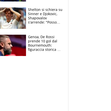
3 anni
Shelton si schiera su
Sinner e Djokovic,
Shapovalov
s'arrende: "Posso
battere tutti tranne
Jannik e Alcaraz"
Genoa, De Rossi
prende 10 gol dal
Bournemouth:
figuraccia storica ed
è allarme per il
mercato di Lopez