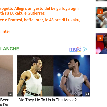
rogetto Allegri: un gesto del belga fuga ogni
ità su Lukaku e Gutierrez
e e Frattesi, beffa Inter, le 48 ore di Lukaku,
'Inter