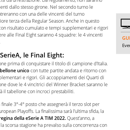
nti dallo stesso girone. Nel secondo turno le
treranno con una delle vincenti del turno
iore terza della Regular Season. Anche in questo
 con risultato cumulato e tempi supplementari e rigori
dere alle Final Eight saranno 4 squadre: le 4 vincenti
GUI
.
Even
SerieA, le Final Eight:
gione prima di conquistare il titolo di campione d’Italia.
bellone unico
con tutte partite andata e ritorno con
plementari e rigori. Gli accoppiamenti dei Quarti di
ione dove le 4 vincitrici del Winner Bracket saranno le
à il tabellone con incroci prestabiliti.
 finale 3°-4° posto che assegnerà il terzo slot per
pean Playoffs. La finalissima sarà l’ultima sfida, la
 regina della eSerie A TIM 2022.
Quest’anno, a
he la scorsa stagione ha prevalso sulla concorrenza con