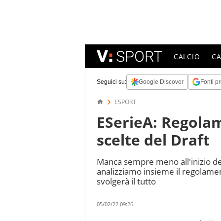
CALCIO
C
Seguici su:
Google Discover
Fonti pr
ESPORT
ESerieA: Regolame
scelte del Draft
Manca sempre meno all'inizio del
analizziamo insieme il regolamen
svolgerà il tutto
05/02/22 09:26