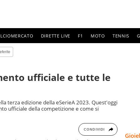
ALCIOMERCATO
DIRETTE LIVE
F1
MOTO
TENNIS
G
eferite
nto ufficiale e tutte le
la terza edizione della eSerieA 2023. Quest'oggi
to ufficiale della competizione e come si
CONDIVIDI
Gioie