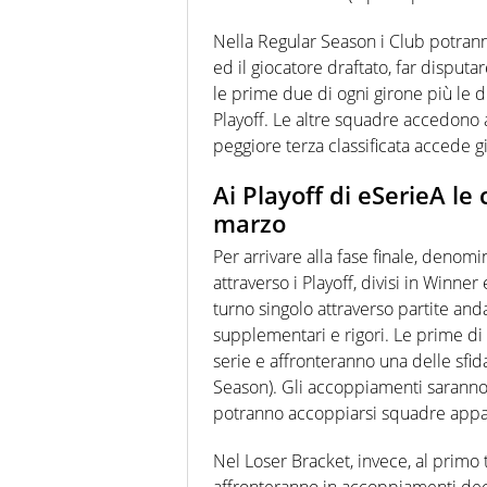
Nella Regular Season i Club potranno
ed il giocatore draftato, far disputa
le prime due di ogni girone più le 
Playoff. Le altre squadre accedono 
peggiore terza classificata accede gi
Ai Playoff di eSerieA le 
marzo
Per arrivare alla fase finale, denomi
attraverso i Playoff, divisi in Winne
turno singolo attraverso partite and
supplementari e rigori. Le prime di 
serie e affronteranno una delle sfid
Season). Gli accoppiamenti saranno 
potranno accoppiarsi squadre appar
Nel Loser Bracket, invece, al primo t
affronteranno in accoppiamenti dec