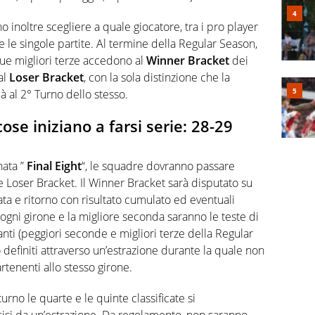
 inoltre scegliere a quale giocatore, tra i pro player
re le singole partite. Al termine della Regular Season,
due migliori terze accedono al
Winner Bracket
dei
al
Loser Bracket
, con la sola distinzione che la
à al 2° Turno dello stesso.
cose iniziano a farsi serie: 28-29
nata ”
Final Eight
“, le squadre dovranno passare
r e Loser Bracket. Il Winner Bracket sarà disputato su
ata e ritorno con risultato cumulato ed eventuali
ogni girone e la migliore seconda saranno le teste di
anti (peggiori seconde e migliori terze della Regular
definiti attraverso un’estrazione durante la quale non
tenenti allo stesso girone.
urno le quarte e le quinte classificate si
isi da un’estrazione. Da regolamento, non saranno