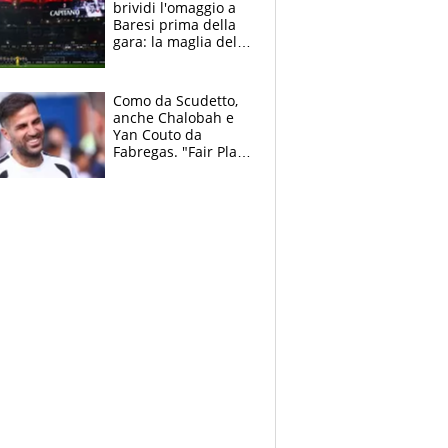
brividi l'omaggio a
Baresi prima della
gara: la maglia del
capitano a
centrocampo
Como da Scudetto,
anche Chalobah e
Yan Couto da
Fabregas. "Fair Play
Finanziario?
Pagheremo la
multa"