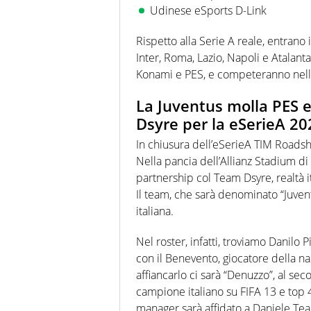
Udinese eSports D-Link
Rispetto alla Serie A reale, entrano i
Inter, Roma, Lazio, Napoli e Atalanta
Konami e PES, e competeranno nell
La Juventus molla PES e
Dsyre per la eSerieA 20
In chiusura dell’eSerieA TIM Roadsh
Nella pancia dell’Allianz Stadium di
partnership col Team Dsyre, realtà i
Il team, che sarà denominato “Juvent
italiana.
Nel roster, infatti, troviamo Danilo 
con il Benevento, giocatore della na
affiancarlo ci sarà “Denuzzo”, al se
campione italiano su FIFA 13 e top 4
manager sarà affidato a Daniele Tealdi