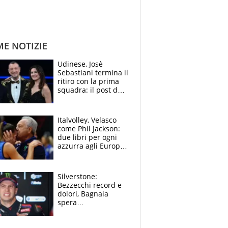
ME NOTIZIE
Udinese, Josè
Sebastiani termina il
ritiro con la prima
squadra: il post del
figlio di Amadeus e
Sanremo sullo
sfondo
Italvolley, Velasco
come Phil Jackson:
due libri per ogni
azzurra agli Europei.
Quello per Sylla è
“geniale”
Silverstone:
Bezzecchi record e
dolori, Bagnaia
spera
nell'antidolorifico,
Marquez si tira fuori