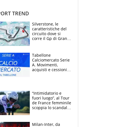
ORT TREND
Silverstone, le
caratteristiche del
circuito dove si
corre il Gp di Gran
Bretagna del
Motomondiale
Tabellone
Calciomercato Serie
A. Movimenti,
acquisti e cessioni:
estate 2026-27
“Intimidatorio e
fuori luogo”, al Tour
de France femminile
scoppia lo scandalo:
un uomo controlla i
reggiseni delle
atlete
Milan-Inter, da