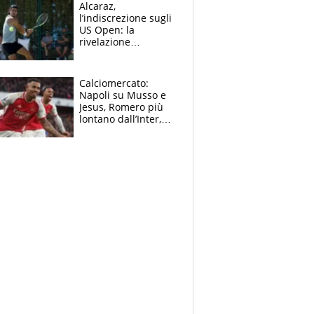
e vota Aprilia
Alcaraz,
l’indiscrezione sugli
US Open: la
rivelazione
dell’amico
giornalista e il piano
B. Rune verso la
Calciomercato:
rinuncia
Napoli su Musso e
Jesus, Romero più
lontano dall’Inter,
delirio Mastantuono,
Juve su Trubin. Il
tabellone