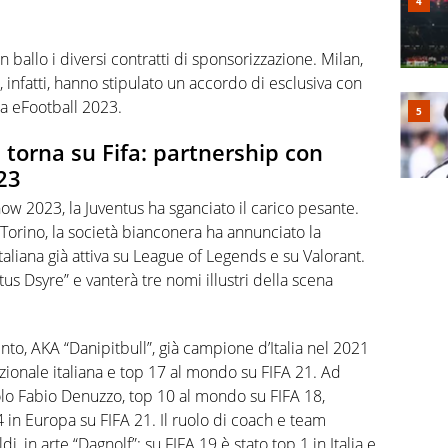
n ballo i diversi contratti di sponsorizzazione. Milan,
, infatti, hanno stipulato un accordo di esclusiva con
a eFootball 2023.
 torna su Fifa: partnership con
23
ow 2023, la Juventus ha sganciato il carico pesante.
 Torino, la società bianconera ha annunciato la
taliana già attiva su League of Legends e su Valorant.
us Dsyre” e vanterà tre nomi illustri della scena
Pinto, AKA “Danipitbull”, già campione d’Italia nel 2021
zionale italiana e top 17 al mondo su FIFA 21. Ad
colo Fabio Denuzzo, top 10 al mondo su FIFA 18,
 in Europa su FIFA 21. Il ruolo di coach e team
, in arte “Dagnolf”: su FIFA 19 è stato top 1 in Italia e