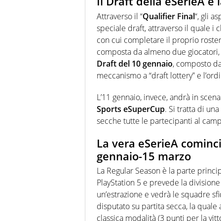
Il Draft della eSerieA 
Attraverso il “
Qualifier Final
“, gli 
speciale draft, attraverso il quale 
con cui completare il proprio roste
composta da almeno due giocatori, e 
Draft del 10 gennaio
, composto dai
meccanismo a “draft lottery” e l’ord
L’11 gennaio, invece, andrà in scena
Sports eSuperCup
. Si tratta di u
secche tutte le partecipanti al campi
La vera eSerieA cominci
gennaio-15 marzo
La Regular Season è la parte princi
PlayStation 5 e prevede la division
un’estrazione e vedrà le squadre sfi
disputato su partita secca, la quale 
classica modalità (3 punti per la vitto