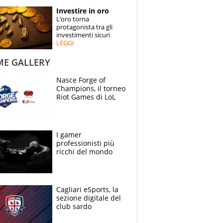
STORIE
Investire in oro
L’oro torna
SPECIALI
protagonista tra gli
investimenti sicuri
LEGGI
ESPERTI
ME GALLERY
CONTATTI
Nasce Forge of
Champions, il torneo
Riot Games di LoL
I gamer
professionisti più
ricchi del mondo
Cagliari eSports, la
sezione digitale del
club sardo