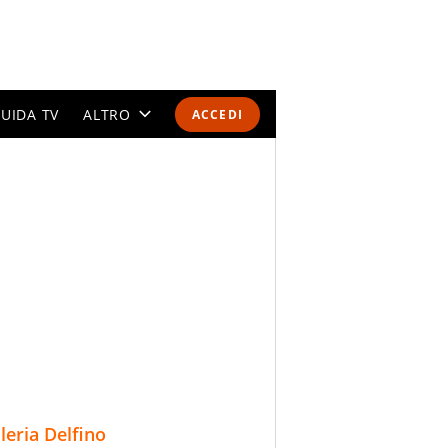
UIDA TV
ALTRO
ACCEDI
CALENDARI E CLASSIFICHE
ALTRI SPORT
MONDIALI 2026
OLIMPIADI
GOSSIP
LIFESTYLE
lleria Delfino