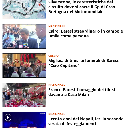
Silverstone, le caratteristiche del
circuito dove si corre il Gp di Gran
Bretagna del Motomondiale
NAZIONALE
Cairo: Baresi straordinario in campo e
umile come persona
CALCIO
Migliaia di tifosi ai funerali di Baresi:
"Ciao Capitano"
NAZIONALE
Franco Baresi, l'omaggio dei tifosi
davanti a Casa Milan
NAZIONALE
I cento anni del Napoli, ieri la seconda
serata di festeggiamenti