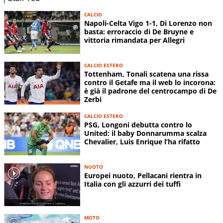
CALCIO
Napoli-Celta Vigo 1-1, Di Lorenzo non
basta: erroraccio di De Bruyne e
vittoria rimandata per Allegri
CALCIO ESTERO
Tottenham, Tonali scatena una rissa
contro il Getafe ma il web lo incorona:
è già il padrone del centrocampo di De
Zerbi
CALCIO ESTERO
PSG, Longoni debutta contro lo
United: il baby Donnarumma scalza
Chevalier, Luis Enrique l’ha rifatto
NUOTO
Europei nuoto, Pellacani rientra in
Italia con gli azzurri dei tuffi
MOTO