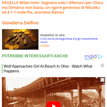
PAGELLE Milan-Inter: Segnano solo i difensori per Chivu
ma Dimarco non basta, un rigore generoso di Nkunku
ed è 1-1 male Pio, anonimo Ramos
Gioielleria Delfino
Investire in oro
L’oro torna protagonista tra gli investimenti
sicuri
LEGGI