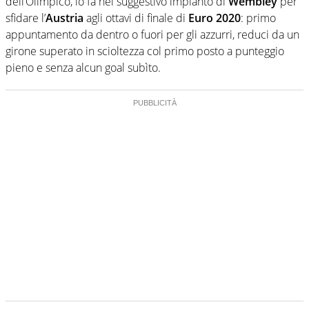
dell’Olimpico, lo fa nel suggestivo impianto di
Wembley
per
sfidare l’
Austria
agli ottavi di finale di
Euro 2020
: primo
appuntamento da dentro o fuori per gli azzurri, reduci da un
girone superato in scioltezza col primo posto a punteggio
pieno e senza alcun goal subìto.