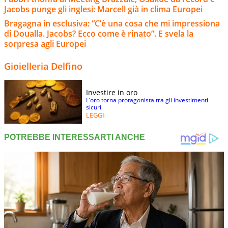
Jacobs punge gli inglesi: Marcell già in clima Europei
Bragagna in esclusiva: “C’è una cosa che mi impressiona
di Doualla. Jacobs? Ecco come è rinato”. E svela la
sorpresa agli Europei
Gioielleria Delfino
Investire in oro
L’oro torna protagonista tra gli investimenti
sicuri
LEGGI