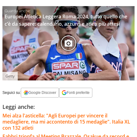
Europei Atletica Leggera Roma 2024, tutto quello che
c’è da sapere: calendario, azzurri e atleti più attesi
Getty
Seguici su:
Google Discover
Fonti preferite
Leggi anche:
Mei alza l'asticella: "Agli Europei per vincere il
medagliere, ma mi accontento di 15 medaglie". Italia XL
con 132 atleti
Fabbri trionfa al Meeting Brazzale, Osakue da record e