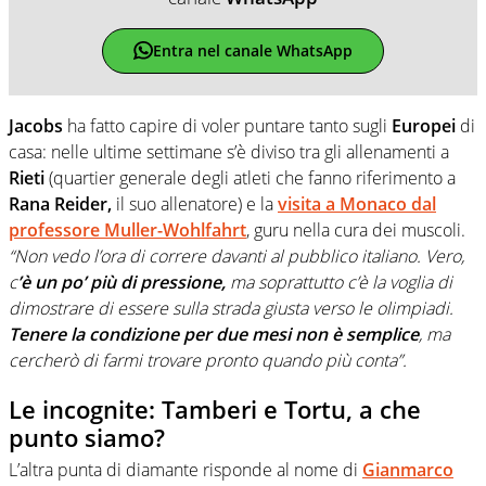
Entra nel canale WhatsApp
Jacobs
ha fatto capire di voler puntare tanto sugli
Europei
di
casa: nelle ultime settimane s’è diviso tra gli allenamenti a
Rieti
(quartier generale degli atleti che fanno riferimento a
Rana Reider,
il suo allenatore) e la
visita a Monaco dal
professore Muller-Wohlfahrt
, guru nella cura dei muscoli.
“Non vedo l’ora di correre davanti al pubblico italiano. Vero,
c
’è un po’ più di pressione,
ma soprattutto c’è la voglia di
dimostrare di essere sulla strada giusta verso le olimpiadi.
Tenere la condizione per due mesi non è semplice
, ma
cercherò di farmi trovare pronto quando più conta”.
Le incognite: Tamberi e Tortu, a che
punto siamo?
L’altra punta di diamante risponde al nome di
Gianmarco