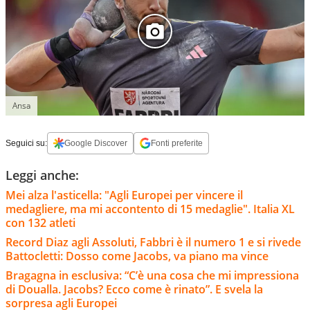
Ansa
Seguici su:
Google Discover
Fonti preferite
Leggi anche:
Mei alza l'asticella: "Agli Europei per vincere il
medagliere, ma mi accontento di 15 medaglie". Italia XL
con 132 atleti
Record Diaz agli Assoluti, Fabbri è il numero 1 e si rivede
Battocletti: Dosso come Jacobs, va piano ma vince
Bragagna in esclusiva: “C’è una cosa che mi impressiona
di Doualla. Jacobs? Ecco come è rinato”. E svela la
sorpresa agli Europei