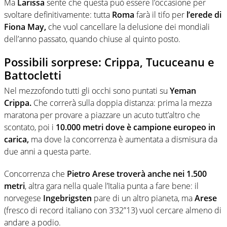
Ma
Larissa
sente che questa può essere l’occasione per
svoltare definitivamente: tutta
Roma
farà il tifo per
l’erede di
Fiona May,
che vuol cancellare la delusione dei mondiali
dell’anno passato, quando chiuse al quinto posto.
Possibili sorprese: Crippa, Tucuceanu e
Battocletti
Nel mezzofondo tutti gli occhi sono puntati su
Yeman
Crippa.
Che correrà sulla doppia distanza: prima la mezza
maratona per provare a piazzare un acuto tutt’altro che
scontato, poi i
10.000 metri dove è campione europeo in
carica,
ma dove la concorrenza è aumentata a dismisura da
due anni a questa parte.
Concorrenza che
Pietro Arese troverà anche nei 1.500
metri
, altra gara nella quale l’Italia punta a fare bene: il
norvegese
Ingebrigsten
pare di un altro pianeta, ma
Arese
(fresco di record italiano con 3’32”13) vuol cercare almeno di
andare a podio.