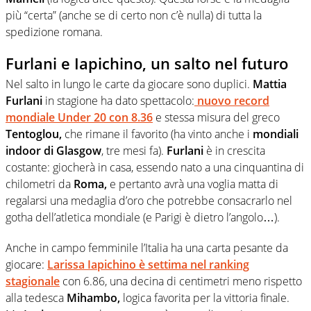
più “certa” (anche se di certo non c’è nulla) di tutta la
spedizione romana.
Furlani e Iapichino, un salto nel futuro
Nel salto in lungo le carte da giocare sono duplici.
Mattia
Furlani
in stagione ha dato spettacolo:
nuovo record
mondiale
Under 20 con 8.36
e stessa misura del greco
Tentoglou,
che rimane il favorito (ha vinto anche i
mondiali
indoor di Glasgow
, tre mesi fa).
Furlani
è in crescita
costante: giocherà in casa, essendo nato a una cinquantina di
chilometri da
Roma,
e pertanto avrà una voglia matta di
regalarsi una medaglia d’oro che potrebbe consacrarlo nel
gotha dell’atletica mondiale (e Parigi è dietro l’angolo…).
Anche in campo femminile l’Italia ha una carta pesante da
giocare:
Larissa Iapichino è settima nel ranking
stagionale
con 6.86, una decina di centimetri meno rispetto
alla tedesca
Mihambo,
logica favorita per la vittoria finale.