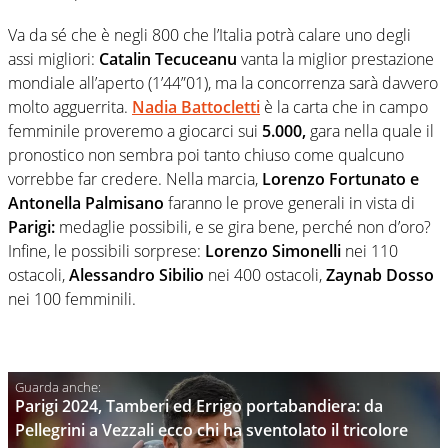
Va da sé che è negli 800 che l’Italia potrà calare uno degli
assi migliori:
Catalin Tecuceanu
vanta la miglior prestazione
mondiale all’aperto (1’44”01), ma la concorrenza sarà davvero
molto agguerrita.
Nadia Battocletti
è la carta che in campo
femminile proveremo a giocarci sui
5.000,
gara nella quale il
pronostico non sembra poi tanto chiuso come qualcuno
vorrebbe far credere. Nella marcia,
Lorenzo Fortunato e
Antonella Palmisano
faranno le prove generali in vista di
Parigi:
medaglie possibili, e se gira bene, perché non d’oro?
Infine, le possibili sorprese:
Lorenzo Simonelli
nei 110
ostacoli,
Alessandro Sibilio
nei 400 ostacoli,
Zaynab Dosso
nei 100 femminili.
Parigi 2024, Tamberi ed Errigo portabandiera: da
Pellegrini a Vezzali ecco chi ha sventolato il tricolore