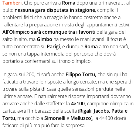
Tamberi
.
Che pure arriva a
Roma
dopo una primavera… al
buio:
nessuna gara disputata in stagione
, complici i
problemi fisici che a maggio lo hanno costretto anche a
rallentare la preparazione in vista degli appuntamenti estivi.
All’Olimpico sarà comunque tra i favoriti
della gara del
salto in alto, ma
Gimbo
ha messo le mani avanti: il focus è
tutto concentrato su
Parigi,
e dunque
Roma
altro non sarà,
se non una tappa intermedia del percorso che dovrà
portarlo a confermarsi sul trono olimpico.
In gara, sui 200, ci sarà anche
Filippo Tortu,
che sin qui ha
faticato a trovare le risposte a lungo cercate, ma che spera di
trovare sulla pista di casa quelle sensazioni perdute nelle
ultime annate. E naturalmente risposte importanti dovranno
arrivare anche dalle staffette: la
4×100,
campione olimpica in
carica, avrà l’imbarazzo della scelta (
Rigali, Jacobs, Patta e
Tortu
, ma occhio a
Simonelli
e
Melluzzo
), la 4×400 dovrà
faticare di più ma può fare la sorpresa.