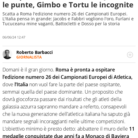
le punte, Gimbo e Tortu le incognite
Scatta a Roma l'edizione numero 26 dei Campionati Europei.
L'Italia pensa in grande: Jacobs e Fabbri vogliono l'oro, Furlani e
Tucuceanu mine vaganti, Battocletti e Dosso per la storia
06/06/24 12:47
Roberto Barbacci
GIORNALISTA
Giornalista (pubblicista) sportivo a tutto campo, è il
tuttologo di Virgilio Sport. Provate a chiedergli di boxe, di
Domani è il gran giorno.
Roma è pronta a ospitare
scherma, di volley o di curling: ve ne farà innamorare
l’edizione numero 26 dei Campionati Europei di Atletica,
dove
l’Italia
non vuol fare la parte del paese ospitante,
semmai quella del paese dominante. Un proposito che
dovrà giocoforza passare dai risultati che gli atleti della
galassia azzurra sapranno mandare a referto, consapevoli
che la nuova generazione dell’atletica italiana ha saputo già
mandare segnali incoraggianti nelle ultime competizioni.
L’obiettivo minimo è presto detto: abbattere il muro delle
11
medaglie conquistate due anni fa a Monaco di Baviera