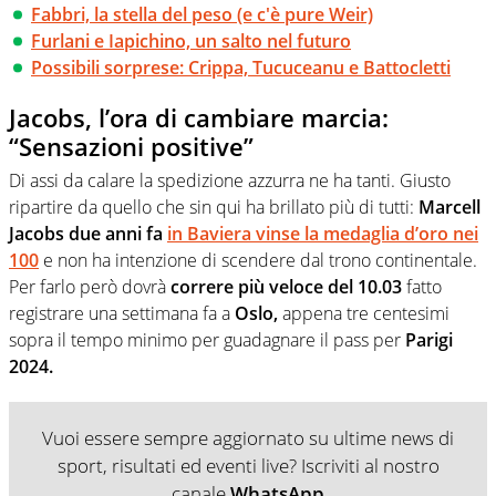
Fabbri, la stella del peso (e c'è pure Weir)
Furlani e Iapichino, un salto nel futuro
Possibili sorprese: Crippa, Tucuceanu e Battocletti
Jacobs, l’ora di cambiare marcia:
“Sensazioni positive”
Di assi da calare la spedizione azzurra ne ha tanti. Giusto
ripartire da quello che sin qui ha brillato più di tutti:
Marcell
Jacobs due anni fa
in Baviera vinse la medaglia d’oro nei
100
e non ha intenzione di scendere dal trono continentale.
Per farlo però dovrà
correre più veloce del 10.03
fatto
registrare una settimana fa a
Oslo,
appena tre centesimi
sopra il tempo minimo per guadagnare il pass per
Parigi
2024.
Vuoi essere sempre aggiornato su ultime news di
sport, risultati ed eventi live? Iscriviti al nostro
canale
WhatsApp