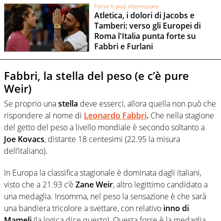
Forse ti può interessare
Atletica, i dolori di Jacobs e
Tamberi: verso gli Europei di
Roma l'Italia punta forte su
Fabbri e Furlani
Fabbri, la stella del peso (e c’è pure
Weir)
Se proprio una
stella
deve esserci, allora quella non può che
rispondere al nome di
Leonardo Fabbri
.
Che nella stagione
del getto del peso a livello mondiale è secondo soltanto a
Joe Kovacs
, distante 18 centesimi (22.95 la misura
dell’italiano).
In Europa la classifica stagionale è dominata dagli italiani,
visto che a 21.93 c’è
Zane Weir
, altro legittimo candidato a
una medaglia. Insomma, nel peso la sensazione è che sarà
una bandiera tricolore a svettare, con relativo
inno di
Mameli
(la logica dice questo). Questa forse è la medaglia