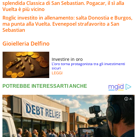
splendida Classica di San Sebastian. Pogacar, il sì alla
Vuelta è più vicino
Roglic investito in allenamento: salta Donostia e Burgos,
ma punta alla Vuelta. Evenepoel strafavorito a San
Sebastian
Gioielleria Delfino
Investire in oro
L’oro torna protagonista tra gli investimenti
sicuri
LEGGI