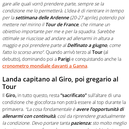
gare alle quali vorrò prendere parte, sempre se la
condizione me lo permetterà. L’idea è di rientrare in tempo
per la
settimana delle Ardenne
(20-27 aprile), potendo poi
mettere nel mirino il
Tour de France
, che rimane un
obiettivo importante per me e per la squadra. Sarebbe
ottimale se riuscisse ad andare ad allenarmi in altura a
maggio e poi prendere parte al
Delfinato a giugno
, come
fatto lo scorso anno”
. Quando arrivò terzo al
Tour
(al
debutto), dominando poi a
Parigi
e conquistando anche la
cronometro mondiale davanti a Ganna
.
Landa capitano al Giro, poi gregario al
Tour
Il
Giro,
in tutto questo, resta
“sacrificato”
sull’altare di una
condizione che giocoforza non potrà essere al top durante la
primavera.
“La cosa fondamentale è
avere l’opportunità di
allenarmi con continuità
, così da riprendere gradualmente
la condizione. Devo portare tanta
pazienza:
sto molto meglio