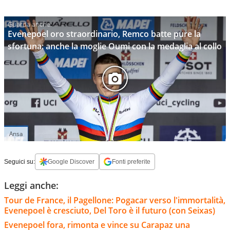
Evenepoel oro straordinario, Remco batte pure la
sfortuna: anche la moglie Oumi con la medaglia al collo
Ansa
Seguici su:
Google Discover
Fonti preferite
Leggi anche:
Tour de France, il Pagellone: Pogacar verso l'immortalità,
Evenepoel è cresciuto, Del Toro è il futuro (con Seixas)
Evenepoel fora, rimonta e vince su Carapaz una