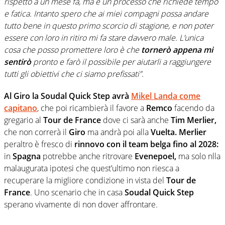
rispetto a un mese fa, ma è un processo che richiede tempo
e fatica. Intanto spero che ai miei compagni possa andare
tutto bene in questo primo scorcio di stagione, e non poter
essere con loro in ritiro mi fa stare davvero male. L’unica
cosa che posso promettere loro è che
tornerò appena mi
sentirò
pronto e farò il possibile per aiutarli a raggiungere
tutti gli obiettivi che ci siamo prefissati”.
Al Giro la Soudal Quick Step avrà
Mikel Landa come
capitano
, che poi ricambierà il favore a
Remco
facendo da
gregario al
Tour de France
dove ci sarà anche
Tim Merlier,
che non correrà il
Giro
ma andrà poi alla
Vuelta. Merlier
peraltro è fresco di
rinnovo con il team belga fino al 2028:
in
Spagna
potrebbe anche ritrovare
Evenepoel,
ma solo nlla
malaugurata ipotesi che quest’ultimo non riesca a
recuperare la migliore condizione in vista del
Tour de
France
. Uno scenario che in casa
Soudal Quick Step
sperano vivamente di non dover affrontare.