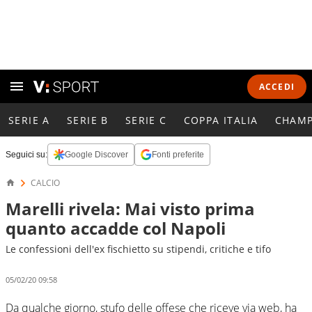
ACCEDI
SERIE A
SERIE B
SERIE C
COPPA ITALIA
CHAMP
Seguici su:
Google Discover
Fonti preferite
CALCIO
Marelli rivela: Mai visto prima
quanto accadde col Napoli
Le confessioni dell'ex fischietto su stipendi, critiche e tifo
05/02/20 09:58
Da qualche giorno, stufo delle offese che riceve via web, ha