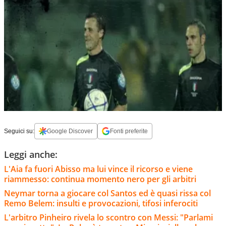
Seguici su:
Google Discover
Fonti preferite
Leggi anche:
L'Aia fa fuori Abisso ma lui vince il ricorso e viene
riammesso: continua momento nero per gli arbitri
Neymar torna a giocare col Santos ed è quasi rissa col
Remo Belem: insulti e provocazioni, tifosi inferociti
L'arbitro Pinheiro rivela lo scontro con Messi: "Parlami