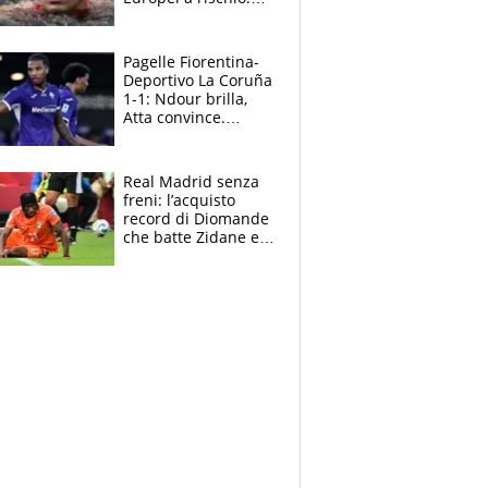
allenamenti fermi,
cosa succede
adesso
Pagelle Fiorentina-
Deportivo La Coruña
1-1: Ndour brilla,
Atta convince.
Pongracic rovina
tutto nel finale
Real Madrid senza
freni: l’acquisto
record di Diomande
che batte Zidane e
Ronaldo. Vinicius
rinnova: le cifre