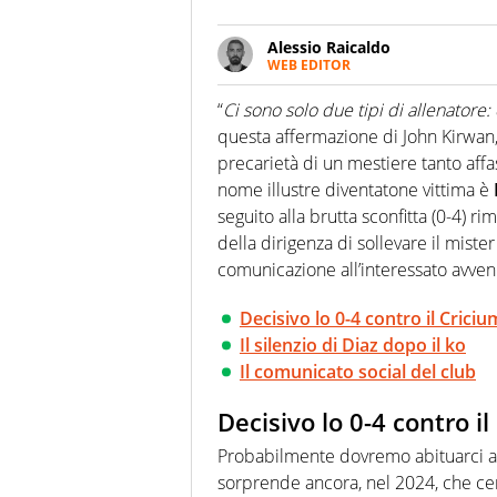
Alessio Raicaldo
WEB EDITOR
Un figlio che si chiama Diego e l
quale filo conduttore irrinunci
“
Ci sono solo due tipi di allenatore: 
indaga, approfondisce e scand
questa affermazione di John Kirwan, 
precarietà di un mestiere tanto aff
nome illustre diventatone vittima è
seguito alla brutta sconfitta (0-4) r
della dirigenza di sollevare il miste
comunicazione all’interessato avvenu
Decisivo lo 0-4 contro il Crici
Il silenzio di Diaz dopo il ko
Il comunicato social del club
Decisivo lo 0-4 contro i
Probabilmente dovremo abituarci a
sorprende ancora, nel 2024, che ce