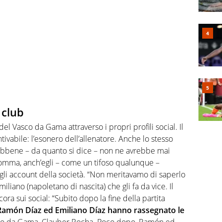
 club
el Vasco da Gama attraverso i propri profili social. Il
ivabile: l’esonero dell’allenatore. Anche lo stesso
bbene – da quanto si dice – non ne avrebbe mai
somma, anch’egli – come un tifoso qualunque –
gli account della società. “Non meritavamo di saperlo
iliano (napoletano di nascita) che gli fa da vice. Il
ra sui social: “Subito dopo la fine della partita
Ramón Díaz ed Emiliano Díaz hanno rassegnato le