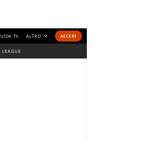
UIDA TV
ALTRO
ACCEDI
I LEAGUE
CALENDARI E CLASSIFICHE
ALTRI SPORT
MONDIALI 2026
OLIMPIADI
GOSSIP
LIFESTYLE