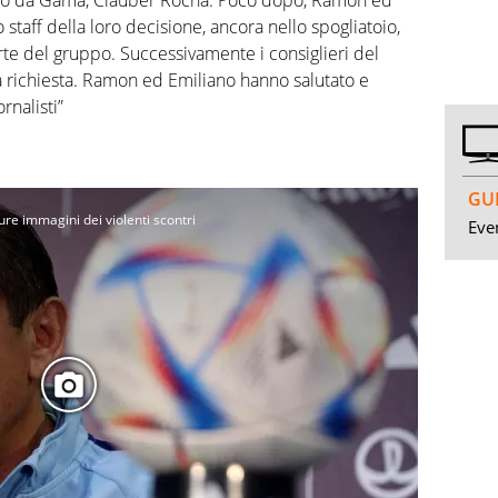
sco da Gama, Clauber Rocha. Poco dopo, Ramón ed
 staff della loro decisione, ancora nello spogliatoio,
te del gruppo. Successivamente i consiglieri del
 la richiesta. Ramon ed Emiliano hanno salutato e
rnalisti”
GUI
ure immagini dei violenti scontri
Even