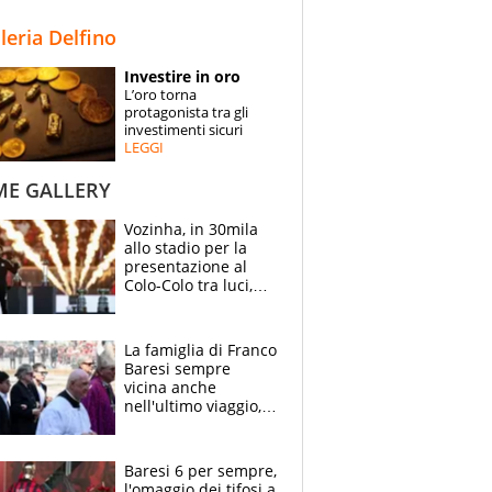
STORIE
lleria Delfino
SPECIALI
Investire in oro
L’oro torna
ESPERTI
protagonista tra gli
investimenti sicuri
LEGGI
CONTATTI
ME GALLERY
Vozinha, in 30mila
allo stadio per la
presentazione al
Colo-Colo tra luci,
spettacolo, elicotteri
e paracadutisti
La famiglia di Franco
Baresi sempre
vicina anche
nell'ultimo viaggio,
la moglie Maura, i
figli e i suoi cari
circondati
Baresi 6 per sempre,
dall'affetto dei tifosi
l'omaggio dei tifosi a