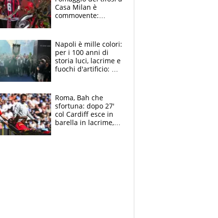
Casa Milan è
commovente:
maglie, bandiere,
sciarpe, lacrime e
bigliettini
Napoli è mille colori:
per i 100 anni di
storia luci, lacrime e
fuochi d'artificio: De
Laurentiis salta al
coro anti-Juve
Roma, Bah che
sfortuna: dopo 27'
col Cardiff esce in
barella in lacrime,
Dybala rigore da
schiaffi, i giallorossi
prendono 3 gol in
45'