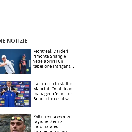
ME NOTIZIE
Montreal, Darderi
rimonta Shang e
vede aprirsi un
tabellone intrigante:
"Penso solo a
Borges, ma sono
felice del mio livello"
Italia, ecco lo staff di
Mancini: Oriali team
manager, c'è anche
Bonucci, ma sul web
infuria la polemica
Paltrinieri aveva la
ragione, Senna
inquinata ed
Europei a rischio: