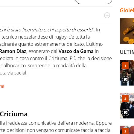
Gioie
a tesi di laurea sugli stadi di proprietà in Italia. Il calcio
abile tra passione e professione. Per Virgilio Sport
chi è stato licenziato e chi aspetta di esserlo
“. In
aglia l'universo mondo dello sport per antonomasia
tecnico neozelandese di rugby, c’è tutta la
ascinante quanto estremamente delicato. L’ultimo
Ramon Diaz
, esonerato dal
Vasco da Gama
in
ULTI
imediata in casa contro il Criciuma. Più che la decisione
r dall’incarico, sorprende la modalità della
ta via social.
uma
l Criciuma
lla freddezza comunicativa dell’era moderna. Eppure
rte decisioni non vengano comunicate faccia a faccia