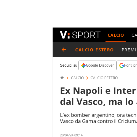
CALCIO
C
CALCIO ESTERO
PREMI
Seguici su:
Google Discover
Fonti pr
CALCIO
CALCIO ESTERO
Ex Napoli e Inte
dal Vasco, ma lo
L'ex bomber argentino, ora tecnic
Vasco da Gama contro il Cricium
28/04/24 09:14