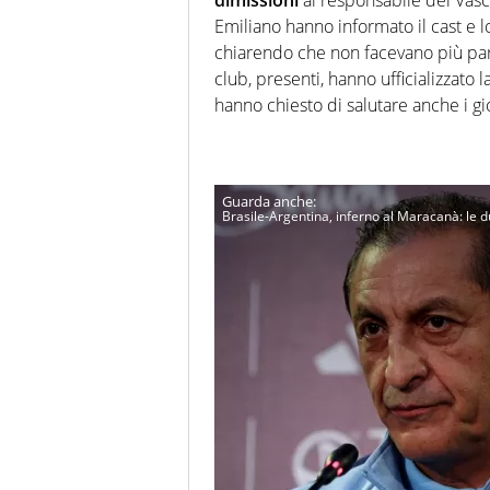
dimissioni
al responsabile del Va
Emiliano hanno informato il cast e lo
chiarendo che non facevano più par
club, presenti, hanno ufficializzato
hanno chiesto di salutare anche i gio
Brasile-Argentina, inferno al Maracanà: le d