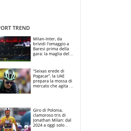
ORT TREND
Milan-Inter, da
brividi l'omaggio a
Baresi prima della
gara: la maglia del
capitano a
centrocampo
“Seixas erede di
Pogacar”, la UAE
prepara la mossa di
mercato che agita la
Francia. Ciccone,
che beffa alla Vuelta
a Burgos
Giro di Polonia,
clamoroso tris di
Jonathan Milan: dal
2024 a oggi solo
Pogacar ha vinto più