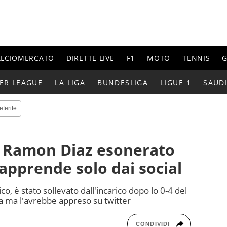
ALCIOMERCATO
DIRETTE LIVE
F1
MOTO
TENNIS
G
ER LEAGUE
LA LIGA
BUNDESLIGA
LIGUE 1
SAUD
eferite
r Ramon Diaz esonerato
 apprende solo dai social
o, è stato sollevato dall'incarico dopo lo 0-4 del
a ma l'avrebbe appreso su twitter
CONDIVIDI