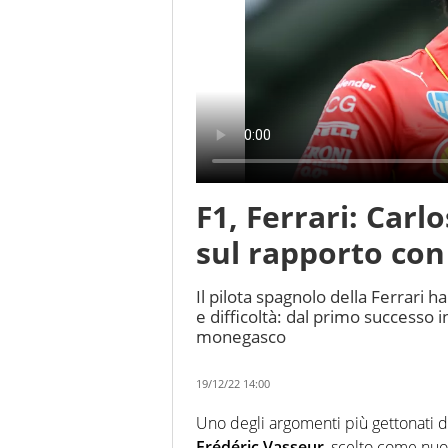
F1, Ferrari: Carl
sul rapporto con
Il pilota spagnolo della Ferrari h
e difficoltà: dal primo successo i
monegasco
19/12/22 14:00
Uno degli argomenti più gettonati do
Frédéric Vasseur
, scelto come nuo