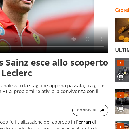
Gioie
ULTI
os Sainz esce allo scoperto
 Leclerc
a analizzato la stagione appena passata, tra gioie
n F1 ai problemi relativi alla convivenza con il
CONDIVIDI
po l’ufficializzazione dell’approdo in
Ferrari
di
vo team principal e general manager al posto del