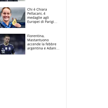
figlio Daniele
Chi è Chiara
Pellacani, 4
medaglie agli
Europei di Parigi
2026, papà
Giampaolo
giornalista, mamma
Fiorentina,
insegnante e il
Mastantuono
fratello calciatore
accende la febbre
argentina e Adani
impazzisce. Ma
Antognoni ‘rovina la
festa’ a Commisso