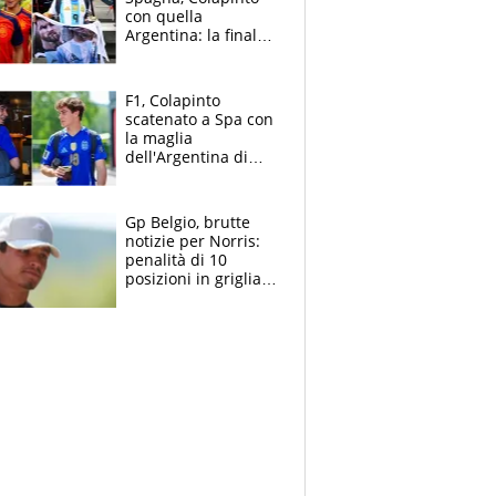
con quella
Argentina: la finale
Mondiale si gioca a
Spa e Alonso non
vede l'ora
F1, Colapinto
scatenato a Spa con
la maglia
dell'Argentina di
Messi punge la
Spagna: "Capiranno
le parolacce"
Gp Belgio, brutte
notizie per Norris:
penalità di 10
posizioni in griglia,
la scelta dolorosa
ma obbligata di
McLaren