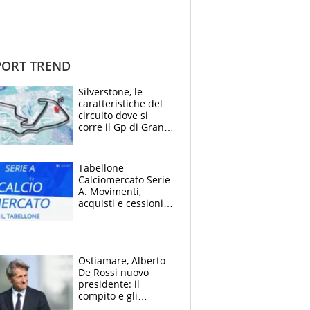
ORT TREND
Silverstone, le
caratteristiche del
circuito dove si
corre il Gp di Gran
Bretagna del
Motomondiale
Tabellone
Calciomercato Serie
A. Movimenti,
acquisti e cessioni:
estate 2026-27
Ostiamare, Alberto
De Rossi nuovo
presidente: il
compito e gli
obiettivi ricevuti dal