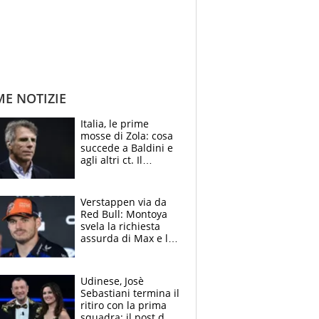
ME NOTIZIE
Italia, le prime
mosse di Zola: cosa
succede a Baldini e
agli altri ct. Il
Borussia tenta un
altro sgarbo agli
azzurri
Verstappen via da
Red Bull: Montoya
svela la richiesta
assurda di Max e lo
avverte: “Sicuro
Mercedes e
McLaren siano
Udinese, Josè
meglio?”
Sebastiani termina il
ritiro con la prima
squadra: il post del