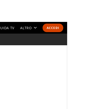
UIDA TV
ALTRO
ACCEDI
CALENDARI E CLASSIFICHE
ALTRI SPORT
MONDIALI 2026
OLIMPIADI
GOSSIP
LIFESTYLE