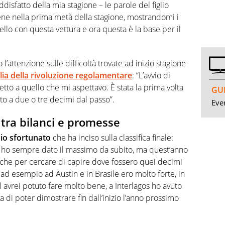
disfatto della mia stagione – le parole del figlio
ene nella prima metà della stagione, mostrandomi i
ello con questa vettura e ora questa è la base per il
l’attenzione sulle difficoltà trovate ad inizio stagione
iglia della rivoluzione regolamentare
: “L’avvio di
etto a quello che mi aspettavo. È stata la prima volta
GUI
to a due o tre decimi dal passo”.
Even
z tra bilanci e promesse
io sfortunato
che ha inciso sulla classifica finale:
o ho sempre dato il massimo da subito, ma quest’anno
he per cercare di capire dove fossero quei decimi
 ad esempio ad Austin e in Brasile ero molto forte, in
l avrei potuto fare molto bene, a Interlagos ho avuto
ra di poter dimostrare fin dall’inizio l’anno prossimo