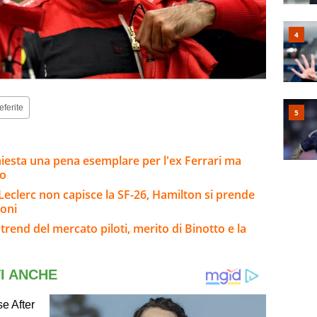
eferite
hiesta una pena esemplare per l'ex Ferrari ma
so
 Leclerc non capisce la SF-26, Hamilton si prende
ioni
trend del mercato piloti, merito di Binotto e la