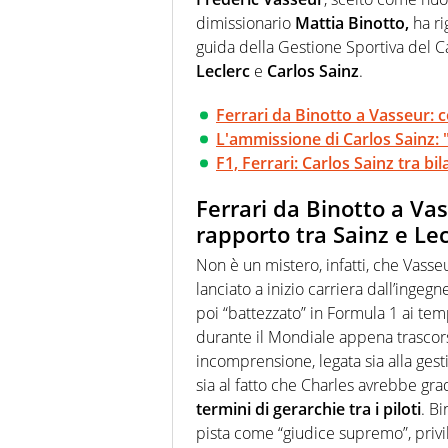
dimissionario
Mattia Binotto,
ha ri
guida della Gestione Sportiva del C
Leclerc
e
Carlos Sainz
.
Ferrari da Binotto a Vasseur: 
L'ammissione di Carlos Sainz: "
F1, Ferrari: Carlos Sainz tra b
Ferrari da Binotto a Va
rapporto tra Sainz e Lec
Non è un mistero, infatti, che Vasse
lanciato a inizio carriera dall’inge
poi “battezzato” in Formula 1 ai tem
durante il Mondiale appena trascor
incomprensione, legata sia alla gest
sia al fatto che Charles avrebbe gra
termini di gerarchie tra i piloti
. Bi
pista come “giudice supremo”, privil