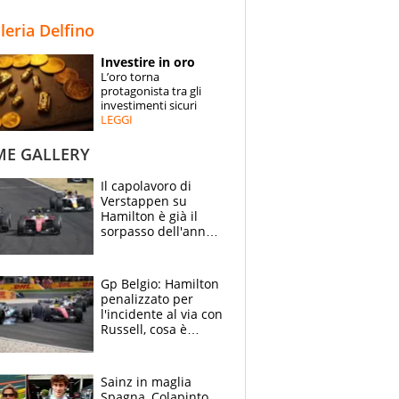
STORIE
lleria Delfino
SPECIALI
Investire in oro
L’oro torna
ESPERTI
protagonista tra gli
investimenti sicuri
LEGGI
CONTATTI
ME GALLERY
Il capolavoro di
Verstappen su
Hamilton è già il
sorpasso dell'anno:
che smacco Lewis,
come Abu Dhabi
2021
Gp Belgio: Hamilton
penalizzato per
l'incidente al via con
Russell, cosa è
successo. Mercedes
out, 5" a Lewis
Sainz in maglia
Spagna, Colapinto