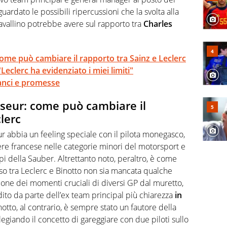
guardato le possibili ripercussioni che la svolta alla
avallino potrebbe avere sul rapporto tra
Charles
come può cambiare il rapporto tra Sainz e Leclerc
Leclerc ha evidenziato i miei limiti"
ilanci e promesse
sseur: come può cambiare il
lerc
ur abbia un feeling speciale con il pilota monegasco,
gnere francese nelle categorie minori del motorsport e
pi della Sauber. Altrettanto noto, peraltro, è come
so tra Leclerc e Binotto non sia mancata qualche
ione dei momenti cruciali di diversi GP dal muretto,
dito da parte dell’ex team principal più chiarezza
in
notto, al contrario, è sempre stato un fautore della
egiando il concetto di gareggiare con due piloti sullo