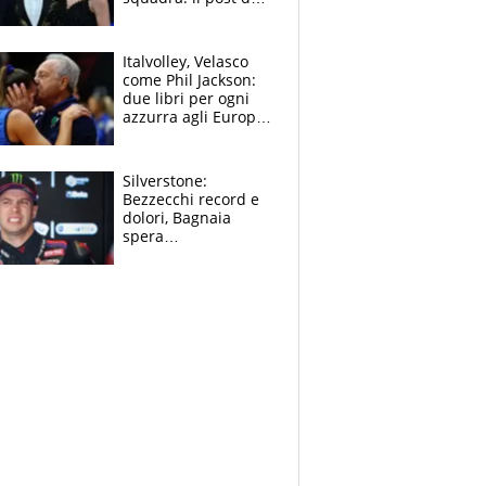
figlio di Amadeus e
Sanremo sullo
sfondo
Italvolley, Velasco
come Phil Jackson:
due libri per ogni
azzurra agli Europei.
Quello per Sylla è
“geniale”
Silverstone:
Bezzecchi record e
dolori, Bagnaia
spera
nell'antidolorifico,
Marquez si tira fuori
e vota Aprilia