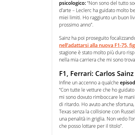
psicologico:
“Non sono del tutto sod
d’arte – Leclerc ha guidato molto b
miei limiti. Ho raggiunto un buon liv
prossimo anno”.
Sainz ha poi proseguito focalizzando 
nell’adattarsi alla nuova F1-75, f
stagione è stato molto più duro risp
nella mia carriera che mi sono trova
F1, Ferrari: Carlos Sain
Infine un accenno a qualche
episod
“Con tutte le vetture che ho guidat
mi sono dovuto rimboccare le manic
di ritardo. Ho avuto anche sfortuna,
Texas senza la collisione con Russel
una penalità in griglia. Non vedo l’o
che posso lottare per il titolo”.