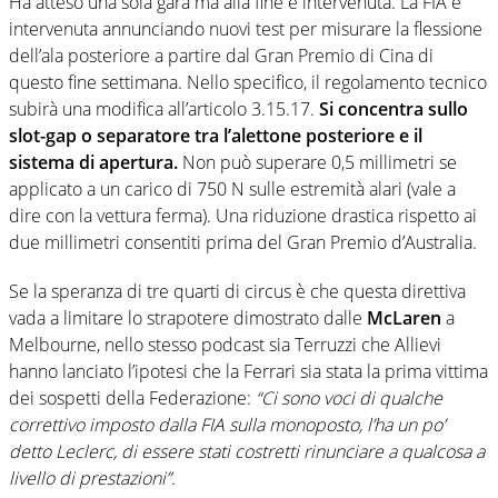
Ha atteso una sola gara ma alla fine è intervenuta. La FIA è
intervenuta annunciando nuovi test per misurare la flessione
dell’ala posteriore a partire dal Gran Premio di Cina di
questo fine settimana. Nello specifico, il regolamento tecnico
subirà una modifica all’articolo 3.15.17.
Si concentra sullo
slot-gap o separatore tra l’alettone posteriore e il
sistema di apertura.
Non può superare 0,5 millimetri se
applicato a un carico di 750 N sulle estremità alari (vale a
dire con la vettura ferma). Una riduzione drastica rispetto ai
due millimetri consentiti prima del Gran Premio d’Australia.
Se la speranza di tre quarti di circus è che questa direttiva
vada a limitare lo strapotere dimostrato dalle
McLaren
a
Melbourne, nello stesso podcast sia Terruzzi che Allievi
hanno lanciato l’ipotesi che la Ferrari sia stata la prima vittima
dei sospetti della Federazione:
“Ci sono voci di qualche
correttivo imposto dalla FIA sulla monoposto, l’ha un po’
detto Leclerc, di essere stati costretti rinunciare a qualcosa a
livello di prestazioni”.