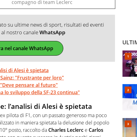
compagno di team Leclerc
o su ultime news di sport, risultati ed eventi
ti al nostro canale
WhatsApp
ULTI
ra nel canale WhatsApp
lisi di Alesi è spietata
 Sainz: "Frustrante per loro"
i: "Deve pensare al futuro"
 lo sviluppo della SF-23 continua"
e: l’analisi di Alesi è spietata
’ex pilota di F1, con un passato generoso ma poco
lizzato in maniera spietata la delusione del popolo
e 10° posto, raccolto da
Charles Leclerc
e
Carlos