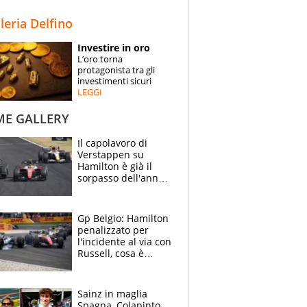
STORIE
lleria Delfino
SPECIALI
Investire in oro
L’oro torna
ESPERTI
protagonista tra gli
investimenti sicuri
LEGGI
CONTATTI
ME GALLERY
Il capolavoro di
Verstappen su
Hamilton è già il
sorpasso dell'anno:
che smacco Lewis,
come Abu Dhabi
2021
Gp Belgio: Hamilton
penalizzato per
l'incidente al via con
Russell, cosa è
successo. Mercedes
out, 5" a Lewis
Sainz in maglia
Spagna, Colapinto