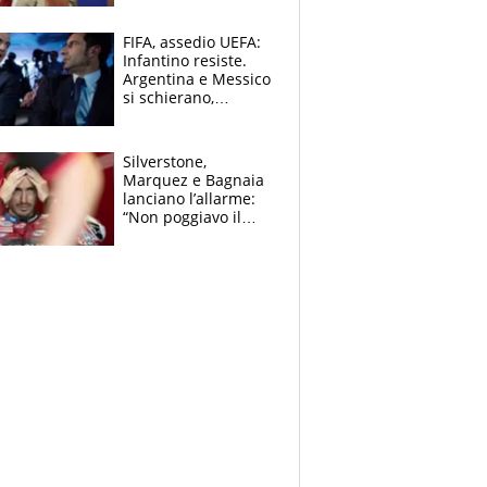
schiera su caso
Infantino
FIFA, assedio UEFA:
Infantino resiste.
Argentina e Messico
si schierano,
CONCACAF spaccata
Silverstone,
Marquez e Bagnaia
lanciano l’allarme:
“Non poggiavo il
ginocchio, dobbiamo
capire cosa è
successo”