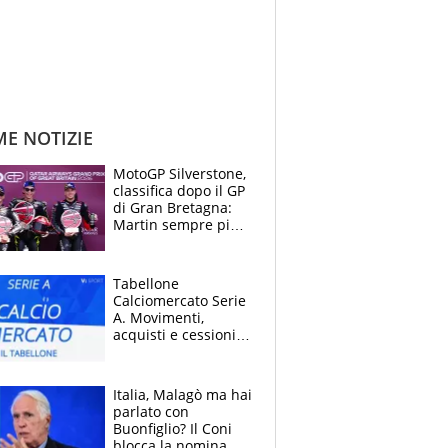
ME NOTIZIE
MotoGP Silverstone,
classifica dopo il GP
di Gran Bretagna:
Martin sempre più
leader, ma
Bezzecchi avanza
Tabellone
Calciomercato Serie
A. Movimenti,
acquisti e cessioni:
estate 2026-27
Italia, Malagò ma hai
parlato con
Buonfiglio? Il Coni
blocca la nomina di