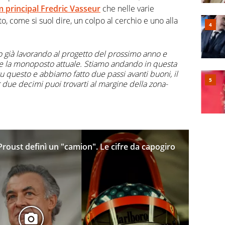
am principal Fredric Vasseur
che nelle varie
o, come si suol dire, un colpo al cerchio e uno alla
o già lavorando al progetto del prossimo anno e
e la monoposto attuale.
Stiamo andando in questa
u questo e abbiamo fatto due passi avanti buoni, il
 due decimi puoi trovarti al margine della zona-
n Proust definì un "camion". Le cifre da capogiro