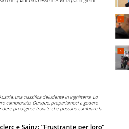
sto con quanto successo in Austria pochi giorni
Austria, una classifica deludente in Inghilterra. Lo
ntero campionato.
Dunque, prepariamoci a godere
endere prodigiose trovate che possano cambiare la
eclerc e Sainz: “Frustrante per loro”