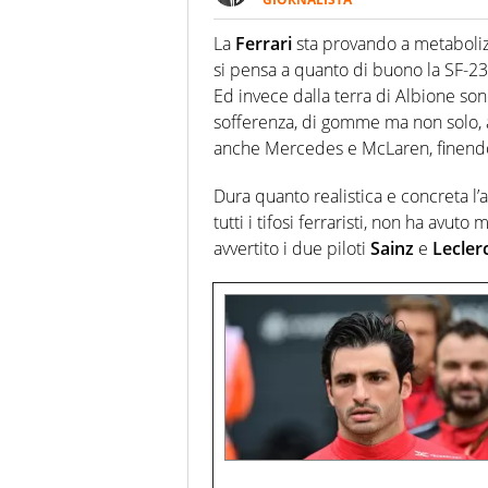
Giornalista multimediale. Quan
spesso e volentieri finisce sul 
La
Ferrari
sta provando a metaboliz
si pensa a quanto di buono la SF-23
Ed invece dalla terra di Albione sono
sofferenza, di gomme ma non solo, a 
anche Mercedes e McLaren, finendo 
Dura quanto realistica e concreta l’a
tutti i tifosi ferraristi, non ha avu
avvertito i due piloti
Sainz
e
Lecler