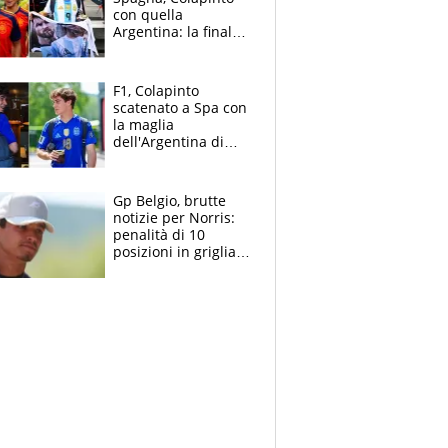
con quella
Argentina: la finale
Mondiale si gioca a
Spa e Alonso non
vede l'ora
F1, Colapinto
scatenato a Spa con
la maglia
dell'Argentina di
Messi punge la
Spagna: "Capiranno
le parolacce"
Gp Belgio, brutte
notizie per Norris:
penalità di 10
posizioni in griglia,
la scelta dolorosa
ma obbligata di
McLaren