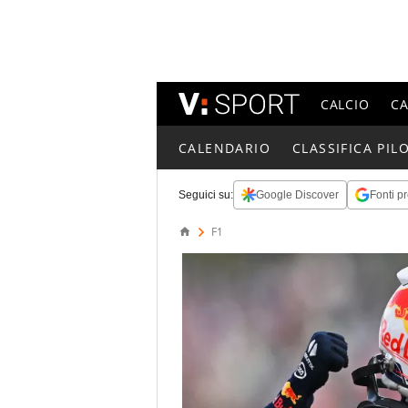
CALCIO
C
CALENDARIO
CLASSIFICA PILO
Seguici su:
Google Discover
Fonti pr
F1