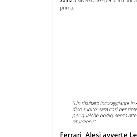
Sainz
a Silverstone specie in contra
prima:
“Un risultato incoraggiante in 
dico subito: sarà così per l’i
per qualche podio, senza att
situazione”.
Ferrari, Alesi avverte L