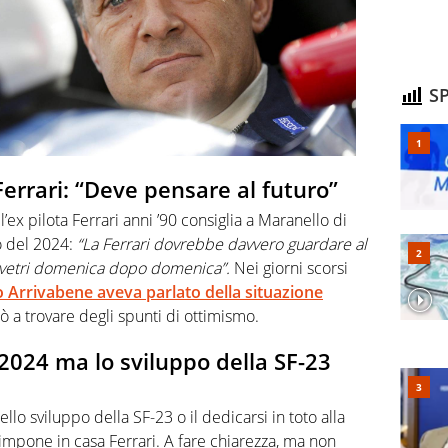
SP
a Ferrari: “Deve pensare al futuro”
ex pilota Ferrari anni ’90 consiglia a Maranello di
o del 2024:
“La Ferrari dovrebbe davvero guardare al
ui vetri domenica dopo domenica”.
Nei giorni scorsi
 Arrivabene aveva parlato della situazione
a trovare degli spunti di ottimismo.
2024 ma lo sviluppo della SF-23
lo sviluppo della SF-23 o il dedicarsi in toto alla
mpone in casa Ferrari. A fare chiarezza, ma non