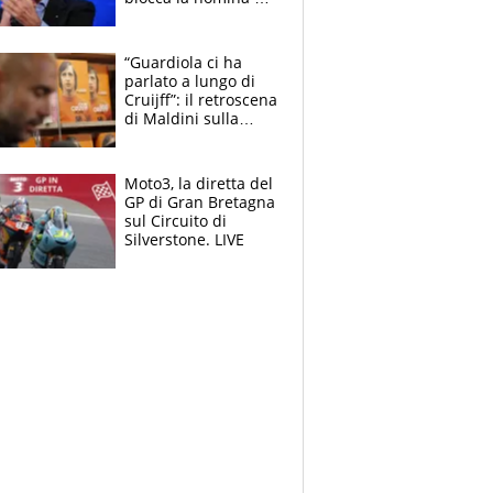
Diana Bianchedi
“Guardiola ci ha
parlato a lungo di
Cruijff”: il retroscena
di Maldini sulla
Nazionale e sul
sogno interrotto
Moto3, la diretta del
GP di Gran Bretagna
sul Circuito di
Silverstone. LIVE