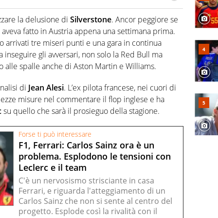
do si accendono i motori, lui sgasa, impenna, derapa. E
podio
zare la delusione di
Silverstone
. Ancor peggiore se
 aveva fatto in Austria appena una settimana prima.
 arrivati tre miseri punti e una gara in continua
inseguire gli avversari, non solo la Red Bull ma
alle spalle anche di Aston Martin e Williams.
nalisi di
Jean Alesi
. L’ex pilota francese, nei cuori di
to mezze misure nel commentare il flop inglese e ha
c
su quello che sarà il prosieguo della stagione.
Forse ti può interessare
F1, Ferrari: Carlos Sainz ora è un
problema. Esplodono le tensioni con
Leclerc e il team
C'è un nervosismo strisciante in casa
Ferrari, e riguarda l'atteggiamento di un
Carlos Sainz che non si sente al centro del
progetto. Esplode così la rivalità con il