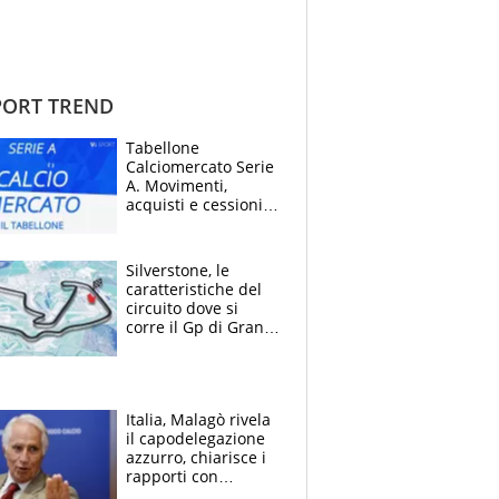
ORT TREND
Tabellone
Calciomercato Serie
A. Movimenti,
acquisti e cessioni:
estate 2026-27
Silverstone, le
caratteristiche del
circuito dove si
corre il Gp di Gran
Bretagna del
Motomondiale
Italia, Malagò rivela
il capodelegazione
azzurro, chiarisce i
rapporti con
Mancini e Conte e si