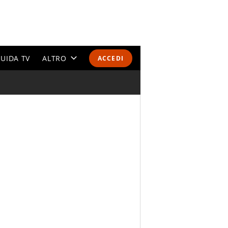
UIDA TV
ALTRO
ACCEDI
CALENDARI E CLASSIFICHE
ALTRI SPORT
MONDIALI 2026
OLIMPIADI
GOSSIP
LIFESTYLE