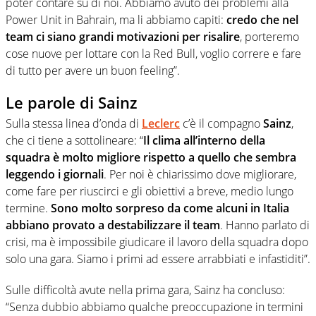
poter contare su di noi. Abbiamo avuto dei problemi alla
Power Unit in Bahrain, ma li abbiamo capiti:
credo che nel
team ci siano grandi motivazioni per risalire
, porteremo
cose nuove per lottare con la Red Bull, voglio correre e fare
di tutto per avere un buon feeling”.
Le parole di Sainz
Sulla stessa linea d’onda di
Leclerc
c’è il compagno
Sainz
,
che ci tiene a sottolineare: “
Il clima all’interno della
squadra è molto migliore rispetto a quello che sembra
leggendo i giornali
. Per noi è chiarissimo dove migliorare,
come fare per riuscirci e gli obiettivi a breve, medio lungo
termine.
Sono molto sorpreso da come alcuni in Italia
abbiano provato a destabilizzare il team
. Hanno parlato di
crisi, ma è impossibile giudicare il lavoro della squadra dopo
solo una gara. Siamo i primi ad essere arrabbiati e infastiditi”.
Sulle difficoltà avute nella prima gara, Sainz ha concluso:
“Senza dubbio abbiamo qualche preoccupazione in termini