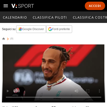
ACCEDI
CALENDARIO
CLASSIFICA PILOTI
CLASSIFICA COST
Seguici su:
Google Discover
Fonti preferite
F1