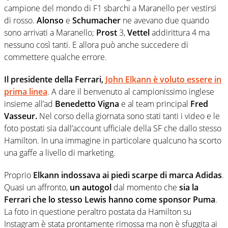
campione del mondo di F1 sbarchi a Maranello per vestirsi
di rosso.
Alonso
e
Schumacher
ne avevano due quando
sono arrivati a Maranello;
Prost
3,
Vettel
addirittura 4 ma
nessuno così tanti. E allora può anche succedere di
commettere qualche errore.
Il presidente della Ferrari,
John Elkann è voluto essere in
prima linea
. A dare il benvenuto al campionissimo inglese
insieme all’ad
Benedetto Vigna
e al team principal
Fred
Vasseur.
Nel corso della giornata sono stati tanti i video e le
foto postati sia dall’account ufficiale della SF che dallo stesso
Hamilton. In una immagine in particolare qualcuno ha scorto
una gaffe a livello di marketing.
Proprio
Elkann indossava ai piedi scarpe di marca Adidas
.
Quasi un affronto,
un autogol
dal momento che
sia la
Ferrari che lo stesso Lewis hanno come sponsor Puma
.
La foto in questione peraltro postata da Hamilton su
Instagram è stata prontamente rimossa ma non è sfuggita ai