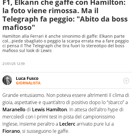
F1, Elkann che gaffe con Hamilton:
la foto viene rimossa. Ma il
Telegraph fa peggio: "Abito da boss
mafioso"
Hamilton alla Ferrari è anche sinonimo di gaffe: Elkann parte
col...piede sbagliato o peggio la scarpa errata ma a fare peggio
ci pensa il The Telegraph che tira fuori lo stereotipo del boss
mafioso sul look di Lewis
21/01/25 12:59
Luca Fusco
GIORNALISTA
Giornalista multimediale. Quando si accendono i motori,
lui sgasa, impenna, derapa. E spesso e volentieri finisce
Grande entusiasmo. Non poteva essere altrimenti il clima di
sul podio
gioia, aspettative e quant’altro di positivo dopo lo “sbarco” a
Maranello
di
Lewis Hamilton
. In attesa dell’altro hype di
mercoledì con i primi test in pista del campionissimo
inglese, insieme peraltro a
Leclerc
arrivato pure lui a
Fiorano
, si susseguono le gaffe.