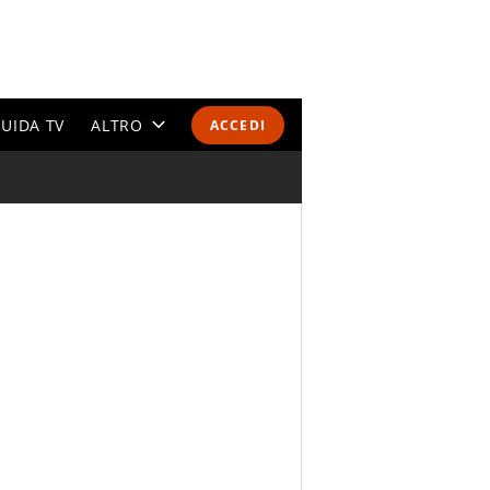
UIDA TV
ALTRO
ACCEDI
CALENDARI E CLASSIFICHE
ALTRI SPORT
MONDIALI 2026
OLIMPIADI
GOSSIP
LIFESTYLE