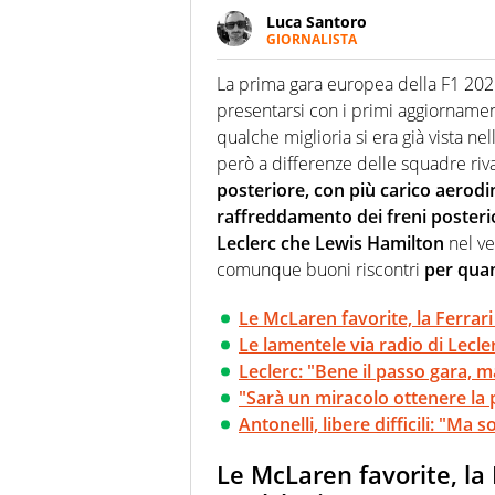
Luca Santoro
GIORNALISTA
Esperto di Motorsport ma, più i
anche senza il Motor. Dà il meg
La prima gara europea della F1 2025
quattro ruote
presentarsi con i primi aggiornamen
qualche miglioria si era già vista ne
però a differenze delle squadre riva
posteriore, con più carico aerod
raffreddamento dei freni posterio
Leclerc che Lewis Hamilton
nel ve
comunque buoni riscontri
per quan
Le McLaren favorite, la Ferrar
Le lamentele via radio di Lecler
Leclerc: "Bene il passo gara, 
"Sarà un miracolo ottenere la p
Antonelli, libere difficili: "Ma
Le McLaren favorite, la