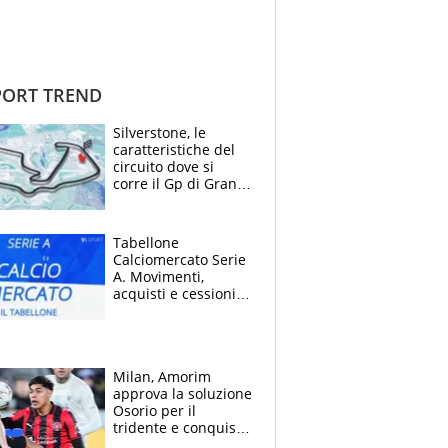
ORT TREND
Silverstone, le
caratteristiche del
circuito dove si
corre il Gp di Gran
Bretagna del
Motomondiale
Tabellone
Calciomercato Serie
A. Movimenti,
acquisti e cessioni:
estate 2026-27
Milan, Amorim
approva la soluzione
Osorio per il
tridente e conquista
Jashari: la frecciata