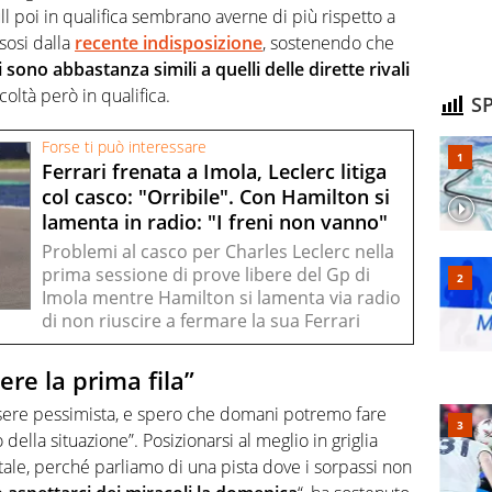
ll poi in qualifica sembrano averne di più rispetto a
sosi dalla
recente indisposizione
, sostenendo che
i sono abbastanza simili a quelli delle dirette rivali
oltà però in qualifica.
SP
Forse ti può interessare
Ferrari frenata a Imola, Leclerc litiga
col casco: "Orribile". Con Hamilton si
lamenta in radio: "I freni non vanno"
Problemi al casco per Charles Leclerc nella
prima sessione di prove libere del Gp di
Imola mentre Hamilton si lamenta via radio
di non riuscire a fermare la sua Ferrari
re la prima fila”
ssere pessimista, e spero che domani potremo fare
della situazione”. Posizionarsi al meglio in griglia
ale, perché parliamo di una pista dove i sorpassi non