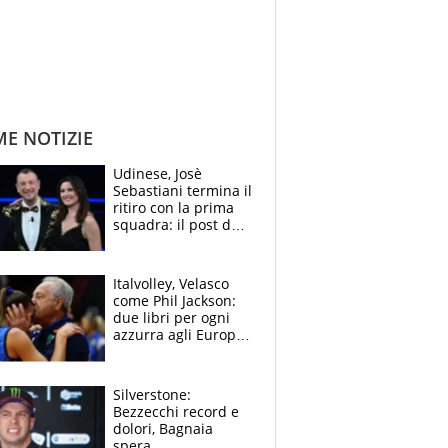
ME NOTIZIE
Udinese, Josè
Sebastiani termina il
ritiro con la prima
squadra: il post del
figlio di Amadeus e
Sanremo sullo
sfondo
Italvolley, Velasco
come Phil Jackson:
due libri per ogni
azzurra agli Europei.
Quello per Sylla è
“geniale”
Silverstone:
Bezzecchi record e
dolori, Bagnaia
spera