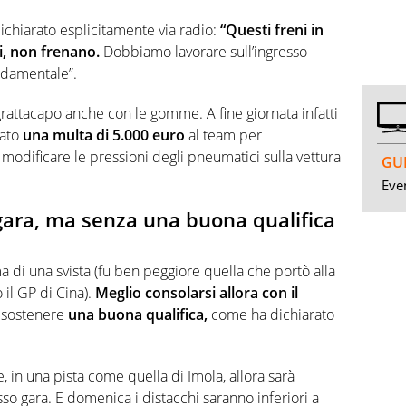
ichiarato esplicitamente via radio:
“Questi freni in
, non frenano.
Dobbiamo lavorare sull’ingresso
ondamentale”.
rattacapo anche con le gomme. A fine giornata infatti
nato
una multa di 5.000 euro
al team per
odificare le pressioni degli pneumatici sulla vettura
GUI
Even
 gara, ma senza una buona qualifica
ma di una svista (fu ben peggiore quella che portò alla
il GP di Cina).
Meglio consolarsi allora con il
 sostenere
una buona qualifica,
come ha dichiarato
, in una pista come quella di Imola, allora sarà
sso gara. E domenica i distacchi saranno inferiori a