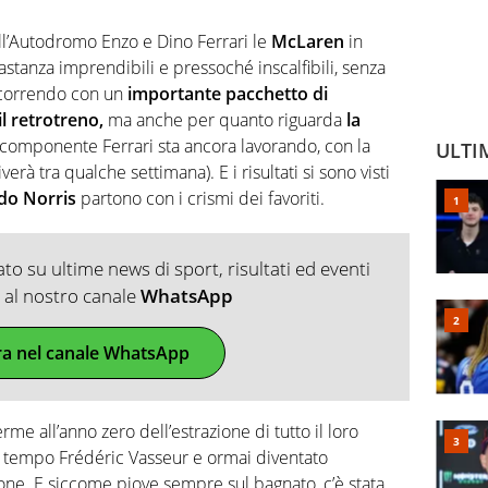
ll’Autodromo Enzo e Dino Ferrari le
McLaren
in
astanza imprendibili e pressoché inscalfibili, senza
 correndo con un
importante pacchetto di
l retrotreno,
ma anche per quanto riguarda
la
componente Ferrari sta ancora lavorando, con la
ULTI
verà tra qualche settimana). E i risultati si sono visti
do Norris
partono con i crismi dei favoriti.
o su ultime news di sport, risultati ed eventi
ti al nostro canale
WhatsApp
ra nel canale WhatsApp
e all’anno zero dell’estrazione di tutto il loro
 tempo Frédéric Vasseur e ormai diventato
one. E siccome piove sempre sul bagnato, c’è stata