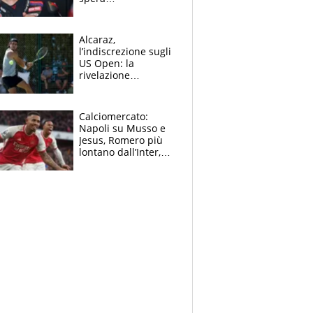
nell'antidolorifico,
Marquez si tira fuori
e vota Aprilia
Alcaraz,
l’indiscrezione sugli
US Open: la
rivelazione
dell’amico
giornalista e il piano
B. Rune verso la
Calciomercato:
rinuncia
Napoli su Musso e
Jesus, Romero più
lontano dall’Inter,
delirio Mastantuono,
Juve su Trubin. Il
tabellone