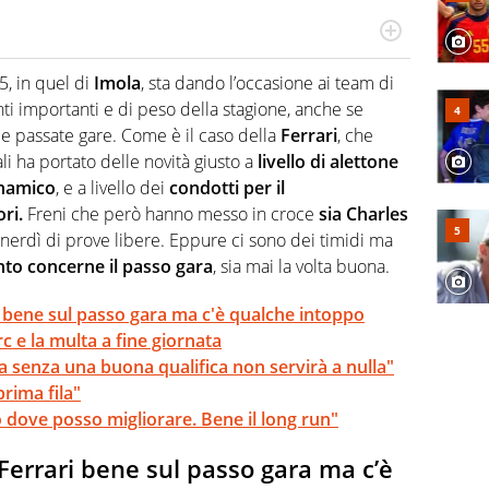
n generale, appassionato di tutto ciò che sia Sport,
lio di sé quando la strada fa largo alle due o alle
, in quel di
Imola
, sta dando l’occasione ai team di
ti importanti e di peso della stagione, anche se
lle passate gare. Come è il caso della
Ferrari
, che
li ha portato delle novità giusto a
livello di alettone
inamico
, e a livello dei
condotti per il
ri.
Freni che però hanno messo in croce
sia
Charles
nerdì di prove libere. Eppure ci sono dei timidi ma
to concerne il passo gara
, sia mai la volta buona.
i bene sul passo gara ma c'è qualche intoppo
c e la multa a fine giornata
ma senza una buona qualifica non servirà a nulla"
rima fila"
 so dove posso migliorare. Bene il long run"
 Ferrari bene sul passo gara ma c’è