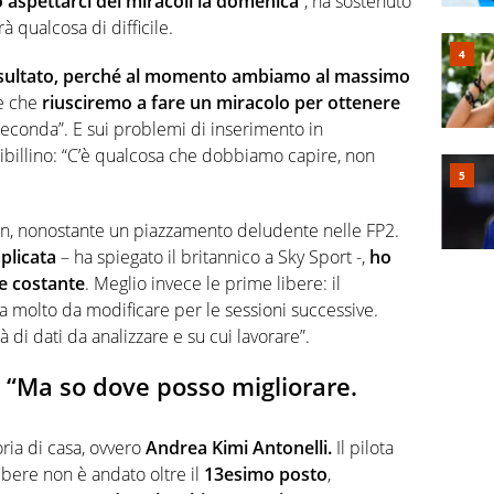
aspettarci dei miracoli la domenica
“, ha sostenuto
à qualcosa di difficile.
risultato, perché al momento ambiamo al massimo
e che
riusciremo a fare un miracolo per ottenere
seconda”. E sui problemi di inserimento in
 sibillino: “C’è qualcosa che dobbiamo capire, non
n, nonostante un piazzamento deludente nelle FP2.
plicata
– ha spiegato il britannico a Sky Sport -,
ho
ne costante
. Meglio invece le prime libere: il
 molto da modificare per le sessioni successive.
i dati da analizzare e su cui lavorare”.
li: “Ma so dove posso migliorare.
oria di casa, ovvero
Andrea Kimi Antonelli.
Il pilota
bere non è andato oltre il
13esimo posto
,