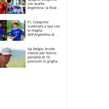
con quella
Argentina: la finale
Mondiale si gioca a
Spa e Alonso non
vede l'ora
F1, Colapinto
scatenato a Spa con
la maglia
dell'Argentina di
Messi punge la
Spagna: "Capiranno
le parolacce"
Gp Belgio, brutte
notizie per Norris:
penalità di 10
posizioni in griglia,
la scelta dolorosa
ma obbligata di
McLaren