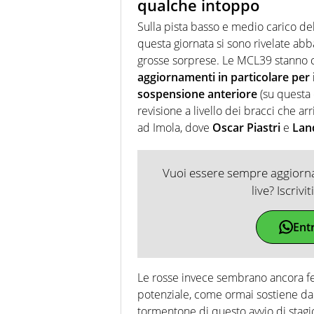
qualche intoppo
Sulla pista basso e medio carico de
questa giornata si sono rivelate abb
grosse sorprese. Le MCL39 stanno
aggiornamenti in particolare per i
sospensione anteriore
(su questa 
revisione a livello dei bracci che arri
ad Imola, dove
Oscar Piastri
e
Lan
Vuoi essere sempre aggiornat
live? Iscrivi
Ent
Le rosse invece sembrano ancora ferm
potenziale, come ormai sostiene da
tormentone di questo avvio di stagi