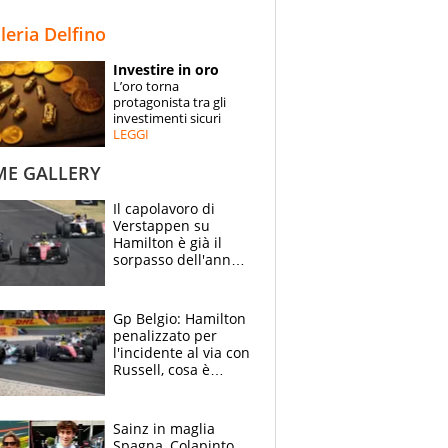
STORIE
lleria Delfino
SPECIALI
Investire in oro
L’oro torna
ESPERTI
protagonista tra gli
investimenti sicuri
LEGGI
CONTATTI
ME GALLERY
Il capolavoro di
Verstappen su
Hamilton è già il
sorpasso dell'anno:
che smacco Lewis,
come Abu Dhabi
2021
Gp Belgio: Hamilton
penalizzato per
l'incidente al via con
Russell, cosa è
successo. Mercedes
out, 5" a Lewis
Sainz in maglia
Spagna, Colapinto