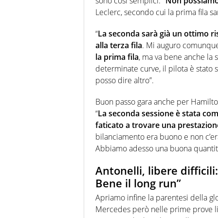
sono così semplici.
“Non possiamo 
Leclerc, secondo cui la prima fila sar
“
La seconda sarà già un ottimo 
alla terza fila
. Mi auguro comunqu
la prima fila
, ma va bene anche la 
determinate curve, il pilota è stato
posso dire altro”.
Buon passo gara anche per Hamilto
“
La seconda sessione è stata com
faticato a trovare una prestazio
bilanciamento era buono e non c’era
Abbiamo adesso una buona quantità d
Antonelli, libere diffici
Bene il long run”
Apriamo infine la parentesi della gl
Mercedes però nelle prime prove li