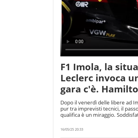
F1 Imola, la situ
Leclerc invoca u
gara c'è. Hamilt
Dopo il venerdì delle libere ad Im
pur tra imprevisti tecnici, il pas
qualifica è un miraggio. Soddisf
16/05/25 20:33