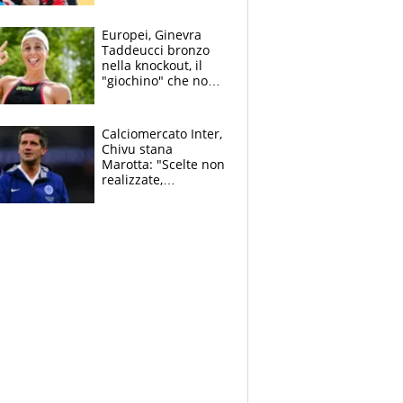
dello svizzero all'ex
Allegri
Europei, Ginevra
Taddeucci bronzo
nella knockout, il
"giochino" che non
le piace: "La Senna?
Oggi era pulita"
Calciomercato Inter,
Chivu stana
Marotta: "Scelte non
realizzate,
dobbiamo
completare la
squadra"