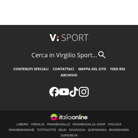
Cerca in Virgilio Sport...
CONTENUTI SPECIALI
CONTATTACI
MAPPA DEL SITO
FEED RSS
ARCHIVIO
LIBERO
VIRGILIO
PAGINEGIALLE
PAGINEGIALLE SHOP
PGCASA
PAGINEBIANCHE
TUTTOCITTÀ
DILEI
SIVIAGGIA
QUIFINANZA
BUONISSIMO
SUPEREVA