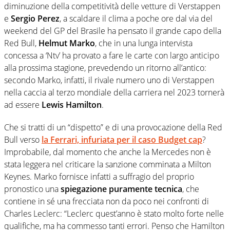
diminuzione della competitività delle vetture di Verstappen
e
Sergio Perez
, a scaldare il clima a poche ore dal via del
weekend del GP del Brasile ha pensato il grande capo della
Red Bull,
Helmut Marko
, che in una lunga intervista
concessa a ‘Ntv’ ha provato a fare le carte con largo anticipo
alla prossima stagione, prevedendo un ritorno all’antico:
secondo Marko, infatti, il rivale numero uno di Verstappen
nella caccia al terzo mondiale della carriera nel 2023 tornerà
ad essere
Lewis Hamilton
.
Che si tratti di un “dispetto” e di una provocazione della Red
Bull verso
la Ferrari, infuriata per il caso Budget cap
?
Improbabile, dal momento che anche la Mercedes non è
stata leggera nel criticare la sanzione comminata a Milton
Keynes. Marko fornisce infatti a suffragio del proprio
pronostico una
spiegazione puramente tecnica
, che
contiene in sé una frecciata non da poco nei confronti di
Charles Leclerc: “Leclerc quest’anno è stato molto forte nelle
qualifiche, ma ha commesso tanti errori. Penso che Hamilton