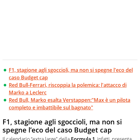
F1, stagione agli sgoccioli, ma non si spegne l'eco del
caso Budget cap
Red Bull-Ferrari, riscoppia la polemica: l'attacco di
Marko a Leclerc
Red Bull, Marko esalta Verstappen:"Max è un pilota
completo e imbattibile sul bagnato"
F1, stagione agli sgoccioli, ma non si
spegne l’eco del caso Budget cap
Il calendario “extra large” della
Formula 1
, infatti, presenta