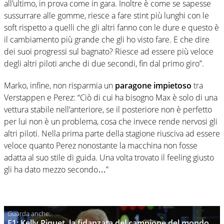
all’ultimo, in prova come in gara. Inoltre è come se sapesse
sussurrare alle gomme, riesce a fare stint più lunghi con le
soft rispetto a quelli che gli altri fanno con le dure e questo è
il cambiamento più grande che gli ho visto fare. E che dire
dei suoi progressi sul bagnato? Riesce ad essere più veloce
degli altri piloti anche di due secondi, fin dal primo giro”.
Marko, infine, non risparmia un
paragone impietoso
tra
Verstappen e Perez: “Ciò di cui ha bisogno Max è solo di una
vettura stabile nell’anteriore, se il posteriore non è perfetto
per lui non è un problema, cosa che invece rende nervosi gli
altri piloti. Nella prima parte della stagione riusciva ad essere
veloce quanto Perez nonostante la macchina non fosse
adatta al suo stile di guida. Una volta trovato il feeling giusto
gli ha dato mezzo secondo…”
F1: Kelly Piquet, la fidanzata del campione del mondo