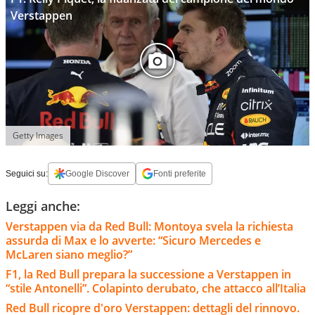
Verstappen
Getty Images
Seguici su:
Google Discover
Fonti preferite
Leggi anche:
Verstappen via da Red Bull: Montoya svela la richiesta
assurda di Max e lo avverte: “Sicuro Mercedes e
McLaren siano meglio?”
F1, la Red Bull prepara la successione a Verstappen in
“stile Antonelli”. Colapinto derubato, che attacco all’Italia
Red Bull ricopre d'oro Verstappen: dettagli del rinnovo.