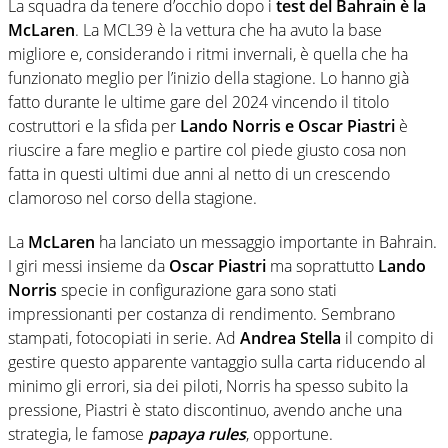
La squadra da tenere d’occhio dopo i
test del Bahrain è la
McLaren
. La MCL39 è la vettura che ha avuto la base
migliore e, considerando i ritmi invernali, è quella che ha
funzionato meglio per l’inizio della stagione. Lo hanno già
fatto durante le ultime gare del 2024 vincendo il titolo
costruttori e la sfida per
Lando Norris e Oscar Piastri
è
riuscire a fare meglio e partire col piede giusto cosa non
fatta in questi ultimi due anni al netto di un crescendo
clamoroso nel corso della stagione.
La
McLaren
ha lanciato un messaggio importante in Bahrain.
I giri messi insieme da
Oscar Piastri
ma soprattutto
Lando
Norris
specie in configurazione gara sono stati
impressionanti per costanza di rendimento. Sembrano
stampati, fotocopiati in serie. Ad
Andrea Stella
il compito di
gestire questo apparente vantaggio sulla carta riducendo al
minimo gli errori, sia dei piloti, Norris ha spesso subito la
pressione, Piastri è stato discontinuo, avendo anche una
strategia, le famose
papaya rules
, opportune.