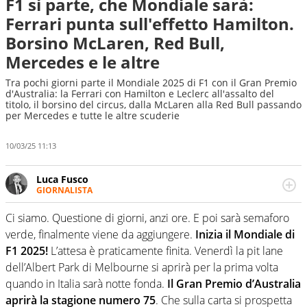
F1 si parte, che Mondiale sarà:
Ferrari punta sull'effetto Hamilton.
Borsino McLaren, Red Bull,
Mercedes e le altre
Tra pochi giorni parte il Mondiale 2025 di F1 con il Gran Premio
d'Australia: la Ferrari con Hamilton e Leclerc all'assalto del
titolo, il borsino del circus, dalla McLaren alla Red Bull passando
per Mercedes e tutte le altre scuderie
10/03/25 11:13
Luca Fusco
GIORNALISTA
Giornalista multimediale. Quando si accendono i motori,
lui sgasa, impenna, derapa. E spesso e volentieri finisce
Ci siamo. Questione di giorni, anzi ore. E poi sarà semaforo
sul podio
verde, finalmente viene da aggiungere.
Inizia il Mondiale di
F1 2025!
L’attesa è praticamente finita. Venerdì la pit lane
dell’Albert Park di Melbourne si aprirà per la prima volta
quando in Italia sarà notte fonda.
Il Gran Premio d’Australia
aprirà la stagione numero 75
. Che sulla carta si prospetta