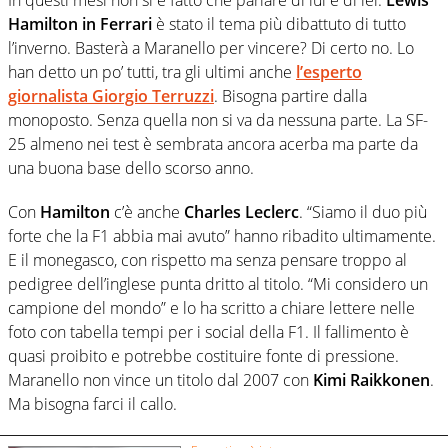
Hamilton in Ferrari
è stato il tema più dibattuto di tutto
l’inverno. Basterà a Maranello per vincere? Di certo no. Lo
han detto un po’ tutti, tra gli ultimi anche
l’esperto
giornalista Giorgio Terruzzi
. Bisogna partire dalla
monoposto. Senza quella non si va da nessuna parte. La SF-
25 almeno nei test è sembrata ancora acerba ma parte da
una buona base dello scorso anno.
Con
Hamilton
c’è anche
Charles Leclerc
. “Siamo il duo più
forte che la F1 abbia mai avuto” hanno ribadito ultimamente.
E il monegasco, con rispetto ma senza pensare troppo al
pedigree dell’inglese punta dritto al titolo. “Mi considero un
campione del mondo” e lo ha scritto a chiare lettere nelle
foto con tabella tempi per i social della F1. Il fallimento è
quasi proibito e potrebbe costituire fonte di pressione.
Maranello non vince un titolo dal 2007 con
Kimi Raikkonen
.
Ma bisogna farci il callo.