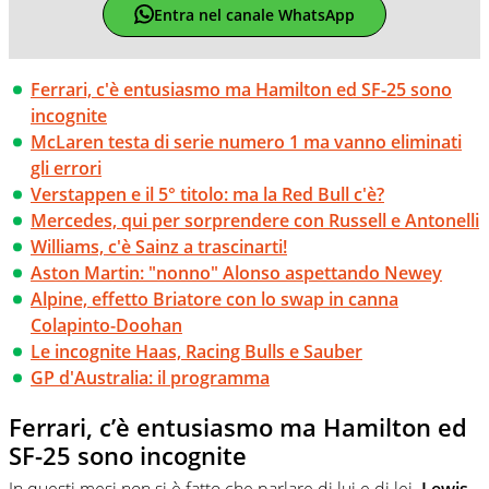
Entra nel canale WhatsApp
Ferrari, c'è entusiasmo ma Hamilton ed SF-25 sono
incognite
McLaren testa di serie numero 1 ma vanno eliminati
gli errori
Verstappen e il 5° titolo: ma la Red Bull c'è?
Mercedes, qui per sorprendere con Russell e Antonelli
Williams, c'è Sainz a trascinarti!
Aston Martin: "nonno" Alonso aspettando Newey
Alpine, effetto Briatore con lo swap in canna
Colapinto-Doohan
Le incognite Haas, Racing Bulls e Sauber
GP d'Australia: il programma
Ferrari, c’è entusiasmo ma Hamilton ed
SF-25 sono incognite
In questi mesi non si è fatto che parlare di lui e di lei.
Lewis