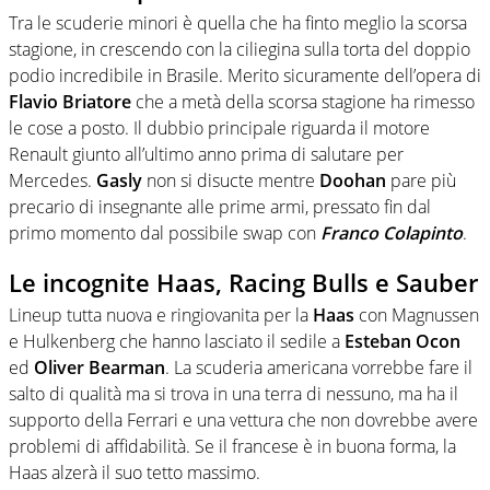
Tra le scuderie minori è quella che ha finto meglio la scorsa
stagione, in crescendo con la ciliegina sulla torta del doppio
podio incredibile in Brasile. Merito sicuramente dell’opera di
Flavio Briatore
che a metà della scorsa stagione ha rimesso
le cose a posto. Il dubbio principale riguarda il motore
Renault giunto all’ultimo anno prima di salutare per
Mercedes.
Gasly
non si disucte mentre
Doohan
pare più
precario di insegnante alle prime armi, pressato fin dal
primo momento dal possibile swap con
Franco Colapinto
.
Le incognite Haas, Racing Bulls e Sauber
Lineup tutta nuova e ringiovanita per la
Haas
con Magnussen
e Hulkenberg che hanno lasciato il sedile a
Esteban Ocon
ed
Oliver Bearman
. La scuderia americana vorrebbe fare il
salto di qualità ma si trova in una terra di nessuno, ma ha il
supporto della Ferrari e una vettura che non dovrebbe avere
problemi di affidabilità. Se il francese è in buona forma, la
Haas alzerà il suo tetto massimo.