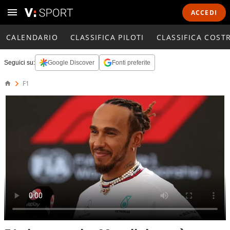
ACCEDI
CALENDARIO
CLASSIFICA PILOTI
CLASSIFICA COST
Seguici su:
Google Discover
Fonti preferite
F1