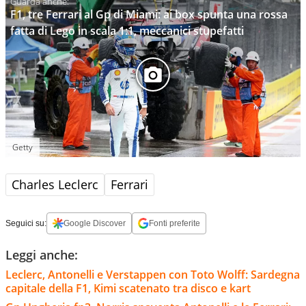
F1, tre Ferrari al Gp di Miami: ai box spunta una rossa
fatta di Lego in scala 1:1, meccanici stupefatti
Getty
Charles Leclerc
Ferrari
Seguici su:
Google Discover
Fonti preferite
Leggi anche:
Leclerc, Antonelli e Verstappen con Toto Wolff: Sardegna
capitale della F1, Kimi scatenato tra disco e kart