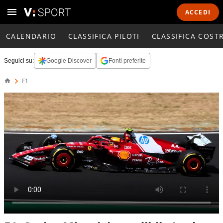
ACCEDI
CALENDARIO
CLASSIFICA PILOTI
CLASSIFICA COST
Seguici su:
Google Discover
Fonti preferite
F1