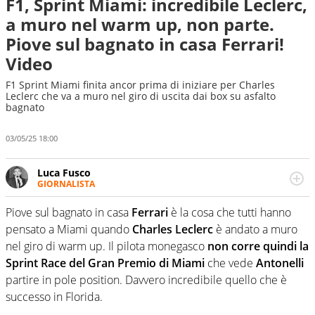
F1, Sprint Miami: incredibile Leclerc,
a muro nel warm up, non parte.
Piove sul bagnato in casa Ferrari!
Video
F1 Sprint Miami finita ancor prima di iniziare per Charles
Leclerc che va a muro nel giro di uscita dai box su asfalto
bagnato
03/05/25 18:00
Luca Fusco
GIORNALISTA
Giornalista multimediale. Quando si accendono i motori,
lui sgasa, impenna, derapa. E spesso e volentieri finisce
Piove sul bagnato in casa
Ferrari
è la cosa che tutti hanno
sul podio
pensato a Miami quando
Charles Leclerc
è andato a muro
nel giro di warm up. Il pilota monegasco
non corre quindi la
Sprint Race del Gran Premio di Miami
che vede
Antonelli
partire in pole position. Davvero incredibile quello che è
successo in Florida.