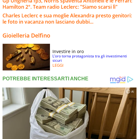
Gp Ungheria fp3, Norris spaventa Antonelli e le Ferrari:
Hamilton 2°. Team radio Leclerc: "Siamo scarsi lì"
Charles Leclerc e sua moglie Alexandra presto genitori:
le foto in vacanza non lasciano dubbi...
Gioielleria Delfino
Investire in oro
L’oro torna protagonista tra gli investimenti
sicuri
LEGGI