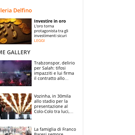
STORIE
lleria Delfino
SPECIALI
Investire in oro
L’oro torna
ESPERTI
protagonista tra gli
investimenti sicuri
LEGGI
CONTATTI
ME GALLERY
Trabzonspor, delirio
per Salah: tifosi
impazziti e lui firma
il contratto allo
stadio
Vozinha, in 30mila
allo stadio per la
presentazione al
Colo-Colo tra luci,
spettacolo, elicotteri
e paracadutisti
La famiglia di Franco
Baresi sempre