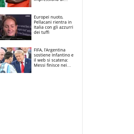
Doualla. Jacobs?
Ecco come è rinato”.
E svela la sorpresa
Europei nuoto,
agli Europei
Pellacani rientra in
Italia con gli azzurri
dei tuffi
FIFA, l’Argentina
sostiene Infantino e
il web si scatena:
Messi finisce nei
meme, la Seleccion
travolta dalle
polemiche