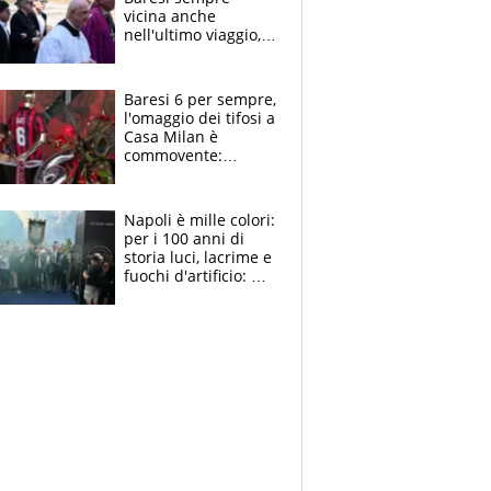
vicina anche
nell'ultimo viaggio,
la moglie Maura, i
figli e i suoi cari
circondati
Baresi 6 per sempre,
dall'affetto dei tifosi
l'omaggio dei tifosi a
Casa Milan è
commovente:
maglie, bandiere,
sciarpe, lacrime e
bigliettini
Napoli è mille colori:
per i 100 anni di
storia luci, lacrime e
fuochi d'artificio: De
Laurentiis salta al
coro anti-Juve