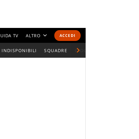
UIDA TV
ALTRO
ACCEDI
INDISPONIBILI
CALENDARI E CLASSIFICHE
SQUADRE
GIOCATORI SERIE A
ALTRI SPORT
MONDIALI 2026
OLIMPIADI
GOSSIP
LIFESTYLE