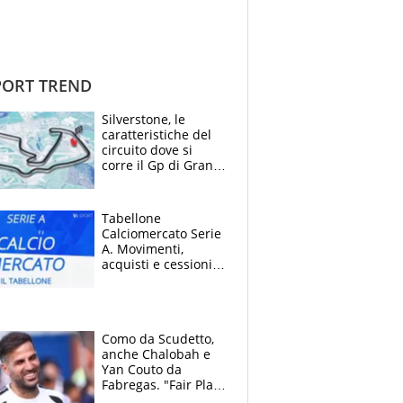
ORT TREND
Silverstone, le
caratteristiche del
circuito dove si
corre il Gp di Gran
Bretagna del
Motomondiale
Tabellone
Calciomercato Serie
A. Movimenti,
acquisti e cessioni:
estate 2026-27
Como da Scudetto,
anche Chalobah e
Yan Couto da
Fabregas. "Fair Play
Finanziario?