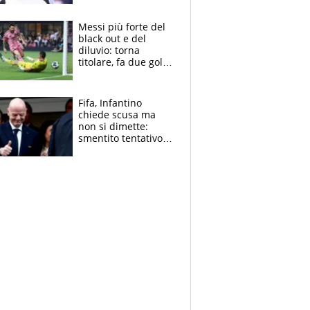
Pagheremo la
multa"
Messi più forte del
black out e del
diluvio: torna
titolare, fa due gol e
un assist e trascina
l'Inter Miami, altro
che ritiro
Fifa, Infantino
chiede scusa ma
non si dimette:
smentito tentativo di
corruzione al
Marocco