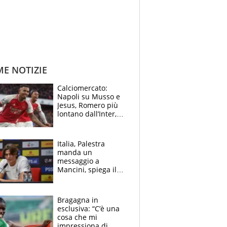
ME NOTIZIE
Calciomercato:
Napoli su Musso e
Jesus, Romero più
lontano dall’Inter,
delirio Mastantuono,
Juve su Trubin. Il
tabellone
Italia, Palestra
manda un
messaggio a
Mancini, spiega il
motivo del no
all’Inter e lancia
l'alleanza con
Bragagna in
Donnarumma
esclusiva: “C’è una
cosa che mi
impressiona di