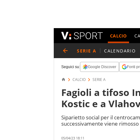
CALCIO
C
SERIE A
CALENDARIO
Seguici su:
Google Discover
Fonti pr
CALCIO
SERIE A
Fagioli a tifoso I
Kostic e a Vlaho
Siparietto social per il centrocam
successivamente viene rimosso
05/04/23 18:11