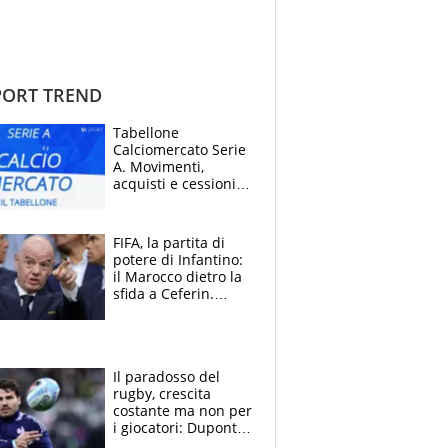
ORT TREND
Tabellone
Calciomercato Serie
A. Movimenti,
acquisti e cessioni:
estate 2026-27
FIFA, la partita di
potere di Infantino:
il Marocco dietro la
sfida a Ceferin.
Scontro sul
Mondiale a 64
squadre, l’ira di Figo
Il paradosso del
rugby, crescita
costante ma non per
i giocatori: Dupont
(il più pagato al