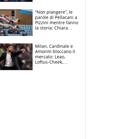
mondo) guadagna
solo 1,4 milioni
“Non piangere”, le
all'anno
parole di Pellacani a
Pizzini mentre fanno
la storia: Chiara
batte anche il
record di Ceccon
Milan, Cardinale e
Amorim bloccano il
mercato: Leao,
Loftus-Cheek,
Estupinian e
Gimenez in bilico,
Soulè e Osorio nel
mirino