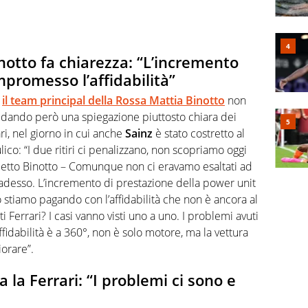
inotto fa chiarezza: “L’incremento
mpromesso l’affidabilità”
’
il team principal della Rossa Mattia Binotto
non
 dando però una spiegazione piuttosto chiara dei
ri, nel giorno in cui anche
Sainz
è stato costretto al
ulico: “I due ritiri ci penalizzano, non scopriamo oggi
a detto Binotto – Comunque non ci eravamo esaltati ad
 adesso. L’incremento di prestazione della power unit
 stiamo pagando con l’affidabilità che non è ancora al
i Ferrari? I casi vanno visti uno a uno. I problemi avuti
affidabilità è a 360°, non è solo motore, ma la vettura
iorare”.
 la Ferrari: “I problemi ci sono e