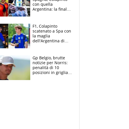
con quella
Argentina: la finale
Mondiale si gioca a
Spa e Alonso non
vede l'ora
F1, Colapinto
scatenato a Spa con
la maglia
dell'Argentina di
Messi punge la
Spagna: "Capiranno
le parolacce"
Gp Belgio, brutte
notizie per Norris:
penalità di 10
posizioni in griglia,
la scelta dolorosa
ma obbligata di
McLaren