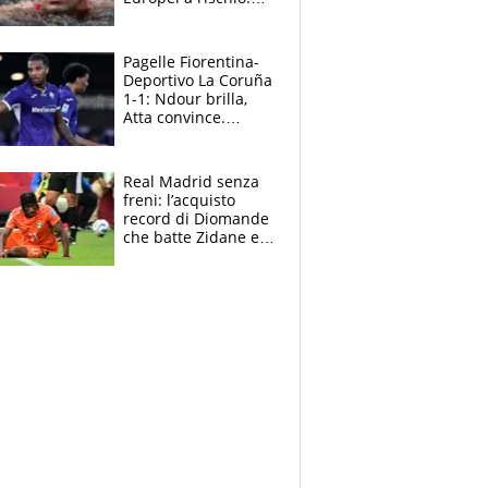
allenamenti fermi,
cosa succede
adesso
Pagelle Fiorentina-
Deportivo La Coruña
1-1: Ndour brilla,
Atta convince.
Pongracic rovina
tutto nel finale
Real Madrid senza
freni: l’acquisto
record di Diomande
che batte Zidane e
Ronaldo. Vinicius
rinnova: le cifre