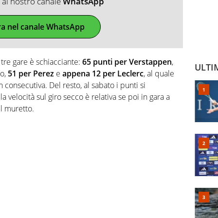
ti al nostro canale
WhatsApp
ra nel canale WhatsApp
e tre gare è schiacciante:
65 punti per Verstappen
,
ULTI
to,
51 per Perez
e
appena 12 per Leclerc
, al quale
 consecutiva. Del resto, al sabato i punti si
la velocità sul giro secco è relativa se poi in gara a
el muretto.