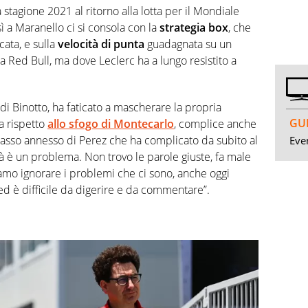
stagione 2021 al ritorno alla lotta per il Mondiale
ì a Maranello ci si consola con la
strategia box
, che
ata, e sulla
velocità di punta
guadagnata su un
lla Red Bull, ma dove Leclerc ha a lungo resistito a
di Binotto, ha faticato a mascherare la propria
GUI
a rispetto
allo sfogo di Montecarlo
, complice anche
passo annesso di Perez che ha complicato da subito al
Even
ità è un problema. Non trovo le parole giuste, fa male
amo ignorare i problemi che ci sono, anche oggi
d è difficile da digerire e da commentare”.