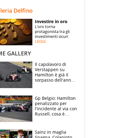
STORIE
lleria Delfino
SPECIALI
Investire in oro
L’oro torna
ESPERTI
protagonista tra gli
investimenti sicuri
LEGGI
CONTATTI
ME GALLERY
Il capolavoro di
Verstappen su
Hamilton è già il
sorpasso dell'anno:
che smacco Lewis,
come Abu Dhabi
2021
Gp Belgio: Hamilton
penalizzato per
l'incidente al via con
Russell, cosa è
successo. Mercedes
out, 5" a Lewis
Sainz in maglia
Spagna, Colapinto