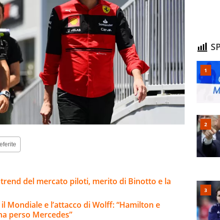
SP
eferite
trend del mercato piloti, merito di Binotto e la
 il Mondiale e l’attacco di Wolff: “Hamilton e
 ha perso Mercedes”