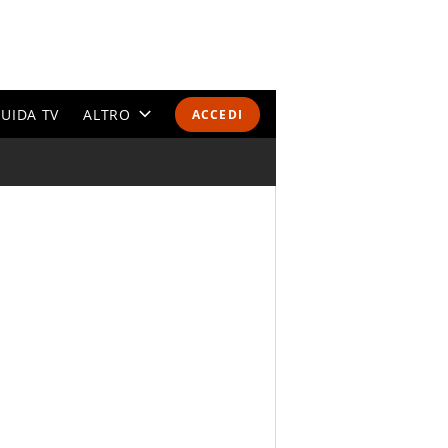
UIDA TV
ALTRO
ACCEDI
CALENDARI E CLASSIFICHE
ALTRI SPORT
MONDIALI 2026
OLIMPIADI
GOSSIP
LIFESTYLE