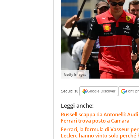
Getty Images
Seguici su:
Google Discover
Fonti pr
Leggi anche:
Russell scappa da Antonelli: Audi 
Ferrari trova posto a Camara
Ferrari, la formula di Vasseur per
Leclerc hanno vinto solo perché