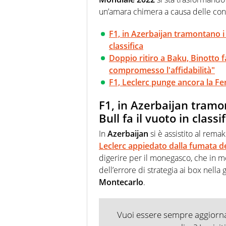
un’amara chimera a causa delle con
F1, in Azerbaijan tramontano i s
classifica
Doppio ritiro a Baku, Binotto f
compromesso l'affidabilità"
F1, Leclerc punge ancora la Fer
F1, in Azerbaijan tramon
Bull fa il vuoto in classi
In
Azerbaijan
si è assistito al rem
Leclerc appiedato dalla fumata d
digerire per il monegasco, che in 
dell’errore di strategia ai box nella
Montecarlo
.
Vuoi essere sempre aggiornat