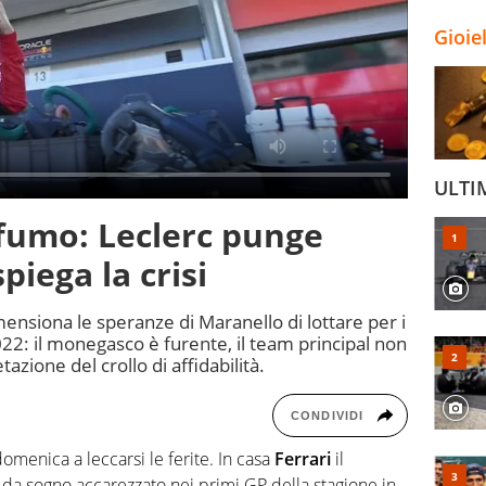
Gioie
ULTI
n fumo: Leclerc punge
piega la crisi
imensiona le speranze di Maranello di lottare per i
l 2022: il monegasco è furente, il team principal non
zione del crollo di affidabilità.
CONDIVIDI
domenica a leccarsi le ferite. In casa
Ferrari
il
 da sogno accarezzato nei primi GP della stagione in