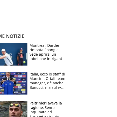
ME NOTIZIE
Montreal, Darderi
rimonta Shang e
vede aprirsi un
tabellone intrigante:
"Penso solo a
Borges, ma sono
felice del mio livello"
Italia, ecco lo staff di
Mancini: Oriali team
manager, c'è anche
Bonucci, ma sul web
infuria la polemica
Paltrinieri aveva la
ragione, Senna
inquinata ed
Europei a rischio: