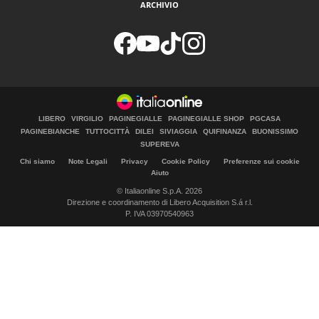
ARCHIVIO
LIBERO
VIRGILIO
PAGINEGIALLE
PAGINEGIALLE SHOP
PGCASA
PAGINEBIANCHE
TUTTOCITTÀ
DILEI
SIVIAGGIA
QUIFINANZA
BUONISSIMO
SUPEREVA
Chi siamo
Note Legali
Privacy
Cookie Policy
Preferenze sui cookie
Aiuto
© Italiaonline S.p.A. 2026
Direzione e coordinamento di Libero Acquisition S.á r.l.
P. IVA 03970540963