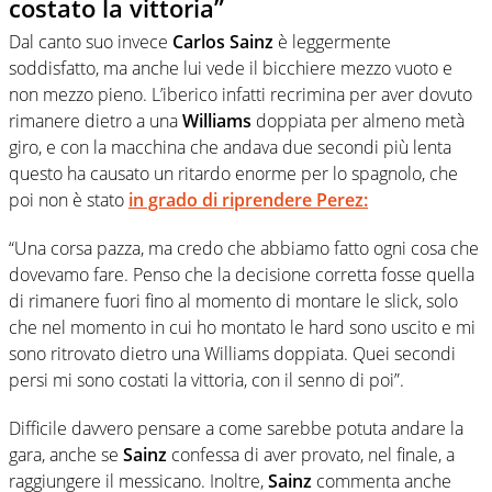
costato la vittoria”
Dal canto suo invece
Carlos Sainz
è leggermente
soddisfatto, ma anche lui vede il bicchiere mezzo vuoto e
non mezzo pieno. L’iberico infatti recrimina per aver dovuto
rimanere dietro a una
Williams
doppiata per almeno metà
giro, e con la macchina che andava due secondi più lenta
questo ha causato un ritardo enorme per lo spagnolo, che
poi non è stato
in grado di riprendere
Perez
:
“Una corsa pazza, ma credo che abbiamo fatto ogni cosa che
dovevamo fare. Penso che la decisione corretta fosse quella
di rimanere fuori fino al momento di montare le slick, solo
che nel momento in cui ho montato le hard sono uscito e mi
sono ritrovato dietro una Williams doppiata. Quei secondi
persi mi sono costati la vittoria, con il senno di poi”.
Difficile davvero pensare a come sarebbe potuta andare la
gara, anche se
Sainz
confessa di aver provato, nel finale, a
raggiungere il messicano. Inoltre,
Sainz
commenta anche