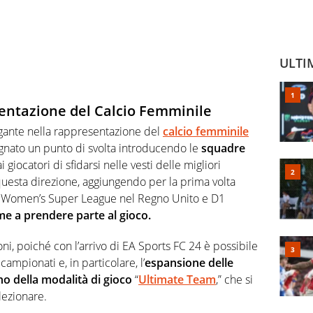
ULTI
sentazione del Calcio Femminile
gigante nella rappresentazione del
calcio femminile
egnato un punto di svolta introducendo le
squadre
 giocatori di sfidarsi nelle vesti delle migliori
 questa direzione, aggiungendo per la prima volta
ys Women’s Super League nel Regno Unito e D1
me a prendere parte al gioco.
oni, poiché con l’arrivo di EA Sports FC 24 è possibile
 campionati e, in particolare, l’
espansione delle
no della modalità di gioco
“
Ultimate Team
,” che si
lezionare.