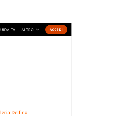
UIDA TV
ALTRO
ACCEDI
CALENDARI E CLASSIFICHE
ALTRI SPORT
MONDIALI 2026
OLIMPIADI
GOSSIP
LIFESTYLE
lleria Delfino