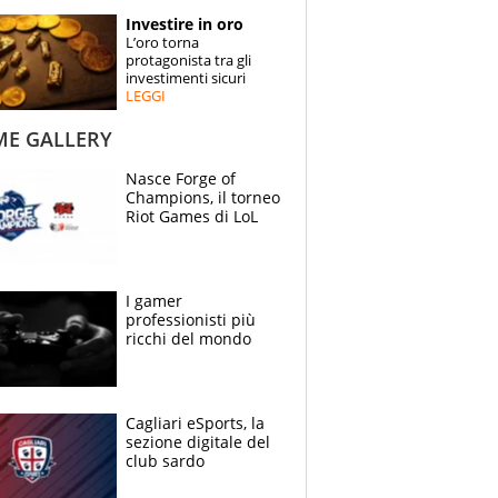
STORIE
Investire in oro
L’oro torna
SPECIALI
protagonista tra gli
investimenti sicuri
LEGGI
ESPERTI
ME GALLERY
CONTATTI
Nasce Forge of
Champions, il torneo
Riot Games di LoL
I gamer
professionisti più
ricchi del mondo
Cagliari eSports, la
sezione digitale del
club sardo