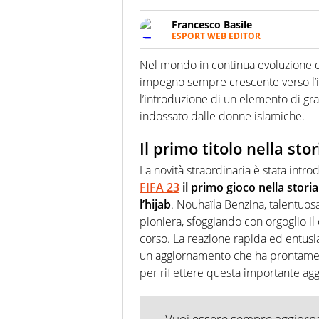
Francesco Basile
ESPORT WEB EDITOR
Nato con i videogame, è già un
iniziative di settore e sa tutt
Nel mondo in continua evoluzione d
al mondo dello sport virtuale. 
impegno sempre crescente verso l’in
gradi con l’esperienza di un g
l’introduzione di un elemento di gran
indossato dalle donne islamiche.
Il primo titolo nella stor
La novità straordinaria è stata int
FIFA 23
il primo gioco nella storia
l’hijab
. Nouhaïla Benzina, talentuosa
pioniera, sfoggiando con orgoglio il
corso. La reazione rapida ed entusia
un aggiornamento che ha prontamen
per riflettere questa importante agg
Vuoi essere sempre aggiornat