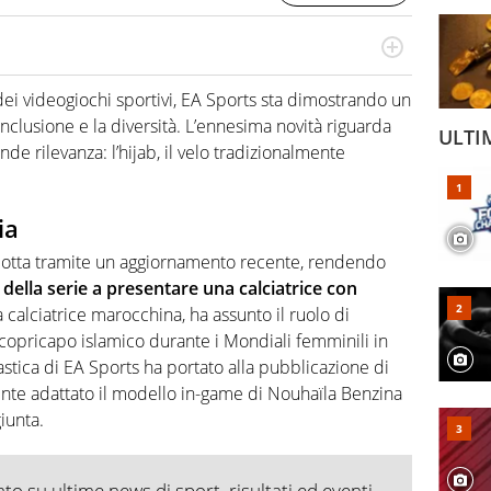
 superesperto di eSports. Ha fatto nascere diverse
o, ma veramente tutto, di quello che ruota dentro e intorno
ei videogiochi sportivi, EA Sports sta dimostrando un
Per Virgilio Sport approfondisce e racconta l’eSport a 360
clusione e la diversità. L’ennesima novità riguarda
ULTI
iovanissimo veterano.
de rilevanza: l’hijab, il velo tradizionalmente
ia
rodotta tramite un aggiornamento recente, rendendo
 della serie a presentare una calciatrice con
 calciatrice marocchina, ha assunto il ruolo di
 copricapo islamico durante i Mondiali femminili in
stica di EA Sports ha portato alla pubblicazione di
te adattato il modello in-game di Nouhaïla Benzina
iunta.
o su ultime news di sport, risultati ed eventi