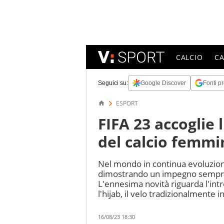
CALCIO
C
Seguici su:
Google Discover
Fonti pr
ESPORT
FIFA 23 accoglie l
del calcio femmi
Nel mondo in continua evoluzione
dimostrando un impegno sempre c
L'ennesima novità riguarda l'int
l'hijab, il velo tradizionalmente
16/08/23 18:30