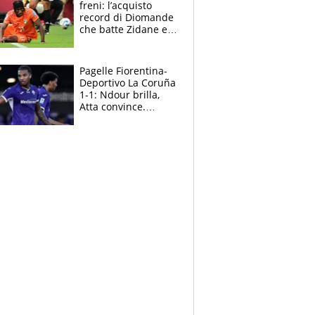
freni: l’acquisto
record di Diomande
che batte Zidane e
Ronaldo. Vinicius
rinnova: le cifre
Pagelle Fiorentina-
Deportivo La Coruña
1-1: Ndour brilla,
Atta convince.
Pongracic rovina
tutto nel finale