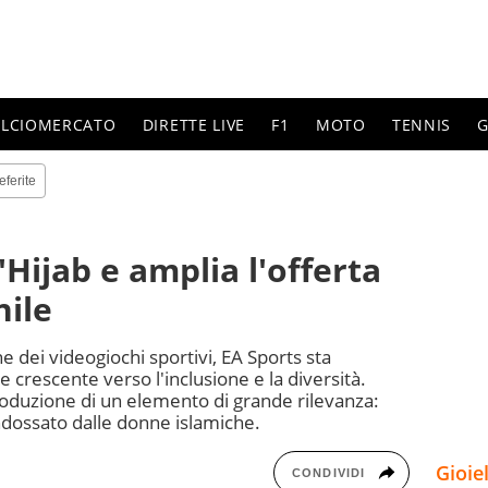
ALCIOMERCATO
DIRETTE LIVE
F1
MOTO
TENNIS
G
eferite
'Hijab e amplia l'offerta
nile
 dei videogiochi sportivi, EA Sports sta
rescente verso l'inclusione e la diversità.
roduzione di un elemento di grande rilevanza:
 indossato dalle donne islamiche.
Gioie
CONDIVIDI