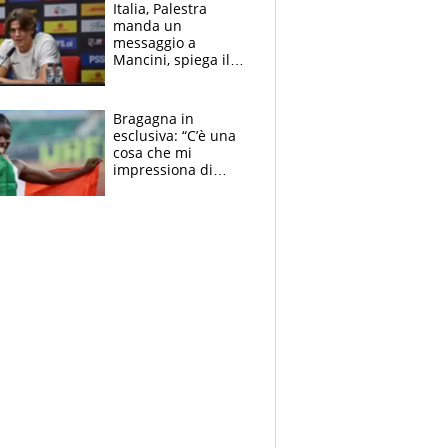
tabellone
Italia, Palestra
manda un
messaggio a
Mancini, spiega il
motivo del no
all’Inter e lancia
l'alleanza con
Bragagna in
Donnarumma
esclusiva: “C’è una
cosa che mi
impressiona di
Doualla. Jacobs?
Ecco come è rinato”.
E svela la sorpresa
agli Europei