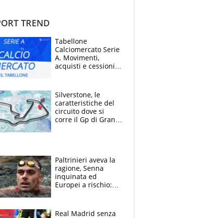
ORT TREND
Tabellone
Calciomercato Serie
A. Movimenti,
acquisti e cessioni:
estate 2026-27
Silverstone, le
caratteristiche del
circuito dove si
corre il Gp di Gran
Bretagna del
Motomondiale
Paltrinieri aveva la
ragione, Senna
inquinata ed
Europei a rischio:
allenamenti fermi,
cosa succede
adesso
Real Madrid senza