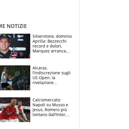
ME NOTIZIE
Silverstone, dominio
Aprilia: Bezzecchi
record e dolori,
Marquez arranca,
Bagnaia cade ed è
fuori dalla top 10
Alcaraz,
l’indiscrezione sugli
US Open: la
rivelazione
dell’amico
giornalista e il piano
B. Rune verso la
Calciomercato:
rinuncia
Napoli su Musso e
Jesus, Romero più
lontano dall’Inter,
delirio Mastantuono,
Juve su Trubin. Il