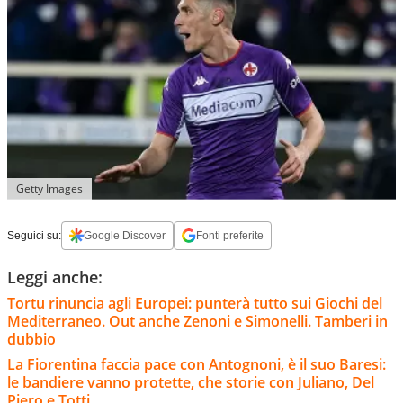
Getty Images
Seguici su:
Google Discover
Fonti preferite
Leggi anche:
Tortu rinuncia agli Europei: punterà tutto sui Giochi del
Mediterraneo. Out anche Zenoni e Simonelli. Tamberi in
dubbio
La Fiorentina faccia pace con Antognoni, è il suo Baresi:
le bandiere vanno protette, che storie con Juliano, Del
Piero e Totti