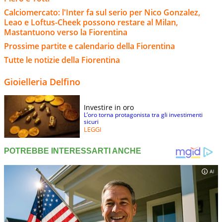
Calciomercato: l'Inter fa sul serio per Nico Gonzalez,
Leao e Loftus-Cheek possono restare al Milan,
Mastantuono verso la Fiorentina
Prossime partite e calendario della Fiorentina
Tutte le notizie della Fiorentina
Gioielleria Delfino
Investire in oro
L’oro torna protagonista tra gli investimenti
sicuri
LEGGI