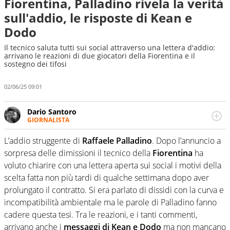
Fiorentina, Palladino rivela la verità
sull'addio, le risposte di Kean e
Dodo
Il tecnico saluta tutti sui social attraverso una lettera d'addio:
arrivano le reazioni di due giocatori della Fiorentina e il
sostegno dei tifosi
02/06/25 09:01
Dario Santoro
GIORNALISTA
Scrive, commenta, racconta lo sport in tutte le
sfaccettature. Tocca l'apice quando ha modo di
L’addio struggente di
Raffaele Palladino
. Dopo l’annuncio a
concentrarsi sulle interviste ai grandi protagonisti
sorpresa delle dimissioni il tecnico della
Fiorentina
ha
voluto chiarire con una lettera aperta sui social i motivi della
scelta fatta non più tardi di qualche settimana dopo aver
prolungato il contratto. Si era parlato di dissidi con la curva e
incompatibilità ambientale ma le parole di Palladino fanno
cadere questa tesi. Tra le reazioni, e i tanti commenti,
arrivano anche i
messaggi di Kean e Dodo
ma non mancano