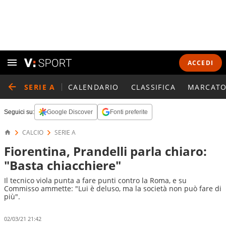
ACCEDI
SERIE A
CALENDARIO
CLASSIFICA
MARCATO
Seguici su:
Google Discover
Fonti preferite
CALCIO
SERIE A
Fiorentina, Prandelli parla chiaro:
"Basta chiacchiere"
Il tecnico viola punta a fare punti contro la Roma, e su
Commisso ammette: "Lui è deluso, ma la società non può fare di
più".
02/03/21 21:42