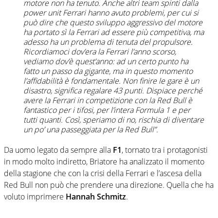
motore non ha tenuto. Anche altri team spinti dalla
power unit Ferrari hanno avuto problemi, per cui si
può dire che questo sviluppo aggressivo del motore
ha portato sì la Ferrari ad essere più competitiva, ma
adesso ha un problema di tenuta del propulsore.
Ricordiamoci dov’era la Ferrari l’anno scorso,
vediamo dov’è quest’anno: ad un certo punto ha
fatto un passo da gigante, ma in questo momento
l’affidabilità è fondamentale. Non finire le gare è un
disastro, significa regalare 43 punti. Dispiace perché
avere la Ferrari in competizione con la Red Bull è
fantastico per i tifosi, per l’intera Formula 1 e per
tutti quanti. Così, speriamo di no, rischia di diventare
un po’ una passeggiata per la Red Bull”.
Da uomo legato da sempre alla
F1
, tornato tra i protagonisti
in modo molto indiretto, Briatore ha analizzato il momento
della stagione che con la crisi della Ferrari e l’ascesa della
Red Bull non può che prendere una direzione. Quella che ha
voluto imprimere
Hannah Schmitz
.