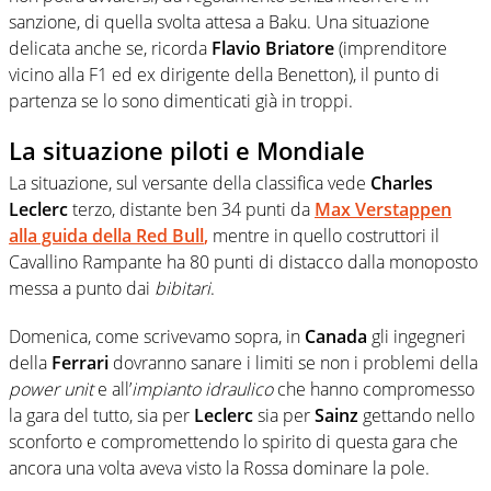
sanzione, di quella svolta attesa a Baku. Una situazione
delicata anche se, ricorda
Flavio Briatore
(imprenditore
vicino alla F1 ed ex dirigente della Benetton), il punto di
partenza se lo sono dimenticati già in troppi.
La situazione piloti e Mondiale
La situazione, sul versante della classifica vede
Charles
Leclerc
terzo, distante ben 34 punti da
Max
Verstappen
alla guida della
Red Bull
,
mentre in quello costruttori il
Cavallino Rampante ha 80 punti di distacco dalla monoposto
messa a punto dai
bibitari
.
Domenica, come scrivevamo sopra, in
Canada
gli ingegneri
della
Ferrari
dovranno sanare i limiti se non i problemi della
power unit
e all’
impianto idraulico
che hanno compromesso
la gara del tutto, sia per
Leclerc
sia per
Sainz
gettando nello
sconforto e compromettendo lo spirito di questa gara che
ancora una volta aveva visto la Rossa dominare la pole.