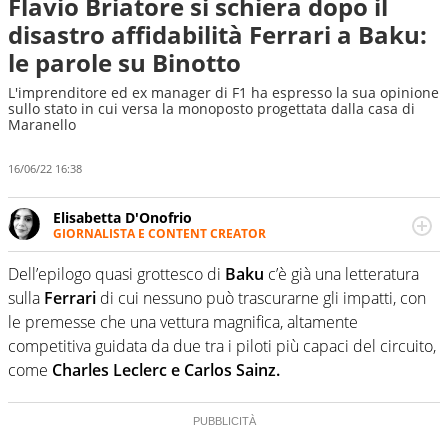
Flavio Briatore si schiera dopo il
disastro affidabilità Ferrari a Baku:
le parole su Binotto
L'imprenditore ed ex manager di F1 ha espresso la sua opinione
sullo stato in cui versa la monoposto progettata dalla casa di
Maranello
16/06/22 16:38
Elisabetta D'Onofrio
GIORNALISTA E CONTENT CREATOR
Giornalista professionista dal 2007, scrive per curiosità
personale e necessità: soprattutto di calcio, di sport e dei
Dell’epilogo quasi grottesco di
Baku
c’è già una letteratura
suoi protagonisti, concedendosi innocenti evasioni
sulla
Ferrari
di cui nessuno può trascurarne gli impatti, con
nell'ambito della creazione di format. Un tempo ala
le premesse che una vettura magnifica, altamente
destra, oggi si sente a suo agio nel ruolo di libero. Cura
competitiva guidata da due tra i piloti più capaci del circuito,
una classifica riservata dei migliori 5 calciatori di sempre.
come
Charles Leclerc e Carlos Sainz.