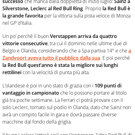
successo
che manca dalla doppietta di inizio luglio:
Sainz a
Silverstone, Leclerc al Red Bull Ring
. Proprio
la Red Bull è
la grande favorita
per la vittoria sulla pista veloce di Monza
nel GP d’Italia.
Un po’ perché il buon
Verstappen arriva da quattro
vittorie consecutive
, tra cui il dominio nelle ultime due di
Belgio e Olanda, considerando che a Spa partiva 14° e che
a
Zandvoort aveva tutto il pubblico dalla sua
. E poi perché
la Red Bull quest’anno è stata la migliore sui lunghi
rettilinei
con la velocità di punta più alta.
L’olandese è poi in uno stato di grazia con i
109 punti di
vantaggio in campionato
che lo possono portare al titolo
già tra poche settimane. La Ferrari ci potrà provare con il
solo Leclerc, tornato sul podio in Olanda, dato che Sainz non
avrà un compito facile in gara e dovrà passare diverse
macchine dal fondo della griglia.