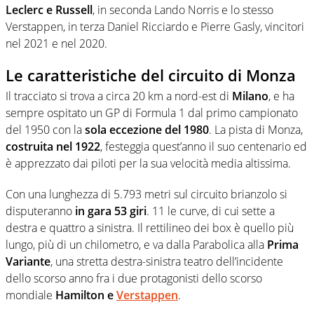
Leclerc e Russell
, in seconda Lando Norris e lo stesso
Verstappen, in terza Daniel Ricciardo e Pierre Gasly, vincitori
nel 2021 e nel 2020.
Le caratteristiche del circuito di Monza
Il tracciato si trova a circa 20 km a nord-est di
Milano
, e ha
sempre ospitato un GP di Formula 1 dal primo campionato
del 1950 con la
sola eccezione del 1980
. La pista di Monza,
costruita nel 1922
, festeggia quest’anno il suo centenario ed
è apprezzato dai piloti per la sua velocità media altissima.
Con una lunghezza di 5.793 metri sul circuito brianzolo si
disputeranno
in gara 53 giri
. 11 le curve, di cui sette a
destra e quattro a sinistra. Il rettilineo dei box è quello più
lungo, più di un chilometro, e va dalla Parabolica alla
Prima
Variante
, una stretta destra-sinistra teatro dell’incidente
dello scorso anno fra i due protagonisti dello scorso
mondiale
Hamilton e
Verstappen
.