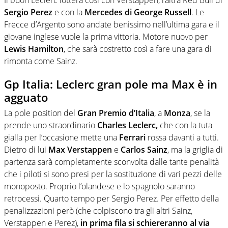
Il buon Leclerc lotterà così con Verstappen, l’altra Red Bull di
Sergio Perez
e con la
Mercedes di George Russell
. Le
Frecce d’Argento sono andate benissimo nell’ultima gara e il
giovane inglese vuole la prima vittoria. Motore nuovo per
Lewis Hamilton
, che sarà costretto così a fare una gara di
rimonta come Sainz.
Gp Italia: Leclerc gran pole ma Max è in
agguato
La pole position del
Gran Premio d’Italia
, a
Monza
, se la
prende uno straordinario
Charles Leclerc,
che con la tuta
gialla per l’occasione mette una
Ferrari
rossa davanti a tutti.
Dietro di lui
Max Verstappen
e
Carlos Sainz
, ma la griglia di
partenza sarà completamente sconvolta dalle tante penalità
che i piloti si sono presi per la sostituzione di vari pezzi delle
monoposto. Proprio l’olandese e lo spagnolo saranno
retrocessi. Quarto tempo per Sergio Perez. Per effetto della
penalizzazioni però (che colpiscono tra gli altri Sainz,
Verstappen e Perez),
in prima fila si schiereranno al via