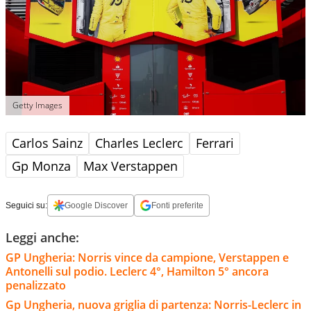
Getty Images
Carlos Sainz
Charles Leclerc
Ferrari
Gp Monza
Max Verstappen
Seguici su:
Google Discover
Fonti preferite
Leggi anche:
GP Ungheria: Norris vince da campione, Verstappen e
Antonelli sul podio. Leclerc 4°, Hamilton 5° ancora
penalizzato
Gp Ungheria, nuova griglia di partenza: Norris-Leclerc in