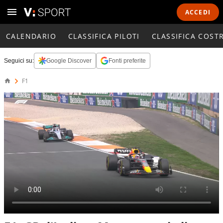
ACCEDI
CALENDARIO
CLASSIFICA PILOTI
CLASSIFICA COST
Seguici su:
Google Discover
Fonti preferite
F1