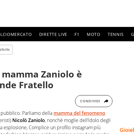
ALCIOMERCATO
DIRETTE LIVE
F1
MOTO
TENNIS
G
eferite
, mamma Zaniolo è
ande Fratello
CONDIVIDI
pubblico. Parliamo della
mamma del fenomeno
eristi)
Nicolò Zaniolo
, nonché moglie dell’idolo degli
sua esplosione, Complice un profilo
Instagram
più
Gioie