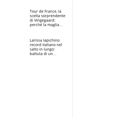
rito della Norvegia
di Haaland e
compagni
Tour de France, la
scelta sorprendente
di Vingegaard:
perché la maglia
gialla indossa la
mascherina, il
rischio da evitare
Larissa Iapichino
record italiano nel
salto in lungo:
battuta di un
centimetro mamma
Fiona May