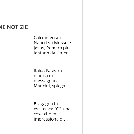
ME NOTIZIE
Calciomercato:
Napoli su Musso e
Jesus, Romero più
lontano dall’Inter,
delirio Mastantuono,
Juve su Trubin. Il
tabellone
Italia, Palestra
manda un
messaggio a
Mancini, spiega il
motivo del no
all’Inter e lancia
l'alleanza con
Bragagna in
Donnarumma
esclusiva: “C’è una
cosa che mi
impressiona di
Doualla. Jacobs?
Ecco come è rinato”.