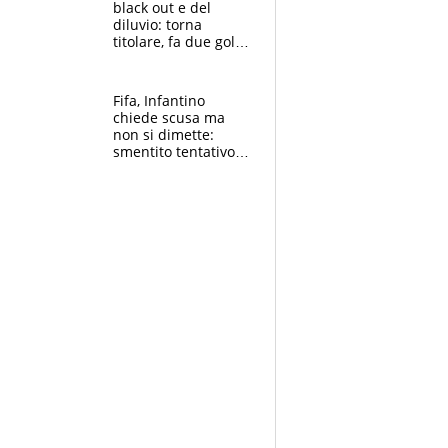
black out e del
diluvio: torna
titolare, fa due gol e
un assist e trascina
l'Inter Miami, altro
che ritiro
Fifa, Infantino
chiede scusa ma
non si dimette:
smentito tentativo di
corruzione al
Marocco