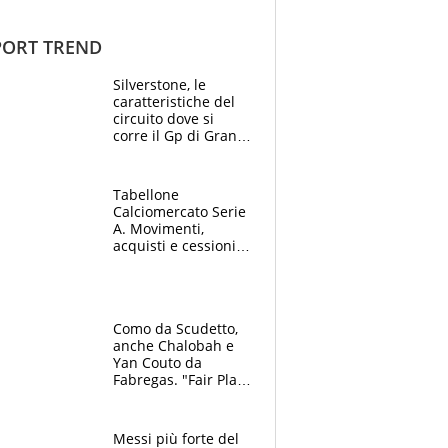
ORT TREND
Silverstone, le
caratteristiche del
circuito dove si
corre il Gp di Gran
Bretagna del
Motomondiale
Tabellone
Calciomercato Serie
A. Movimenti,
acquisti e cessioni:
estate 2026-27
Como da Scudetto,
anche Chalobah e
Yan Couto da
Fabregas. "Fair Play
Finanziario?
Pagheremo la
multa"
Messi più forte del