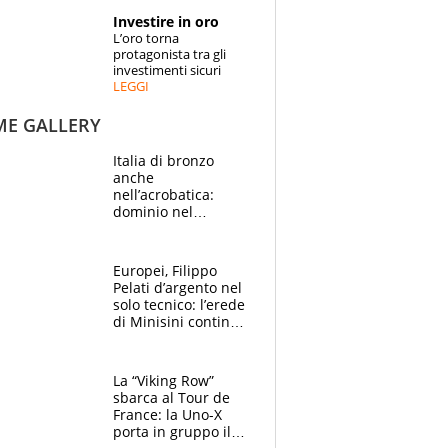
STORIE
Investire in oro
L’oro torna
SPECIALI
protagonista tra gli
investimenti sicuri
LEGGI
ESPERTI
ME GALLERY
CONTATTI
Italia di bronzo
anche
nell’acrobatica:
dominio nel
medagliere, ora
tocca a Ceccon, Curti
e compagni
Europei, Filippo
continuare
Pelati d’argento nel
solo tecnico: l’erede
di Minisini continua
a stupire, Los
Angeles è già nel
mirino
La “Viking Row”
sbarca al Tour de
France: la Uno-X
porta in gruppo il