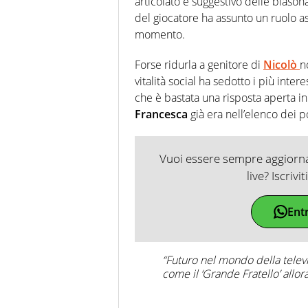
articolato e suggestivo delle blaso
del giocatore ha assunto un ruolo as
momento.
Forse ridurla a genitore di
Nicolò
n
vitalità social ha sedotto i più inter
che è bastata una risposta aperta in 
Francesca
già era nell’elenco dei pos
Vuoi essere sempre aggiornat
live? Iscrivi
Ent
“Futuro nel mondo della televi
come il ‘Grande Fratello’ allor