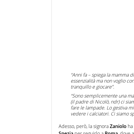
“Anni fa – spiega la mamma di 
essenzialità ma non voglio conf
tranquillo e giocare”.
“Sono semplicemente una mamm
(il padre di Nicolò, ndr) ci si
fare le lampade. Lo gestiva mi
vedere i calciatori. Ci siamo s
Adesso, però, la signora
Zaniolo
ha 
Spezia
per seguirlo a
Roma
, dove 