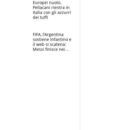
E svela la sorpresa
Europei nuoto,
agli Europei
Pellacani rientra in
Italia con gli azzurri
dei tuffi
FIFA, l’Argentina
sostiene Infantino e
il web si scatena:
Messi finisce nei
meme, la Seleccion
travolta dalle
polemiche