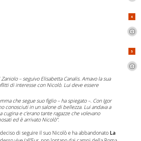
Zaniolo – seguivo Elisabetta Canalis. Amavo la sua
litti di interesse con Nicolò. Lui deve essere
a che segue suo figlio – ha spiegato –. Con Igor
amo conosciuti in un salone di bellezza. Lui andava a
a cugina e c’erano tante ragazze che volevano
posati ed è arrivato Nicolò”.
deciso di seguire il suo Nicolò e ha abbandonato
La
adesso vive (all’Eur, non lontano dai campi della Roma