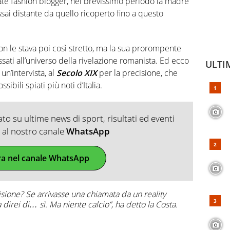
nate fashion blogger, nel brevissimo periodo la madre
sai distante da quello ricoperto fino a questo
on le stava poi così stretto, ma la sua prorompente
essati all’universo della rivelazione romanista. Ed ecco
ULTI
un’intervista, al
Secolo XIX
per la precisione, che
sibili spiati più noti d’Italia.
o su ultime news di sport, risultati ed eventi
ti al nostro canale
WhatsApp
ra nel canale WhatsApp
sione? Se arrivasse una chiamata da un reality
a direi di… sì. Ma niente calcio”, ha detto la Costa.