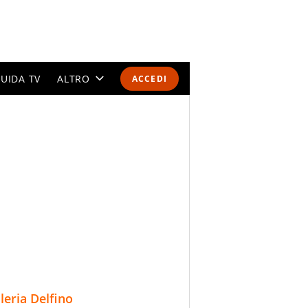
UIDA TV
ALTRO
ACCEDI
CALENDARI E CLASSIFICHE
ALTRI SPORT
MONDIALI 2026
OLIMPIADI
GOSSIP
LIFESTYLE
lleria Delfino