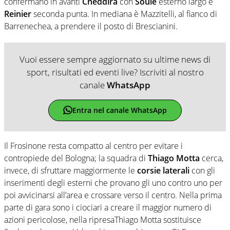
confermano in avanti
Cheddira
con
Soulé
esterno largo e
Reinier
seconda punta. In mediana è Mazzitelli, al fianco di
Barrenechea, a prendere il posto di Brescianini.
Vuoi essere sempre aggiornato su ultime news di
sport, risultati ed eventi live? Iscriviti al nostro
canale
WhatsApp
Entra nel canale WhatsApp
Il Frosinone resta compatto al centro per evitare i
contropiede del Bologna; la squadra di
Thiago Motta
cerca,
invece, di sfruttare maggiormente le
corsie laterali
con gli
inserimenti degli esterni che provano gli uno contro uno per
poi avvicinarsi all’area e crossare verso il centro. Nella prima
parte di gara sono i ciociari a creare il maggior numero di
azioni pericolose, nella ripresaThiago Motta sostituisce