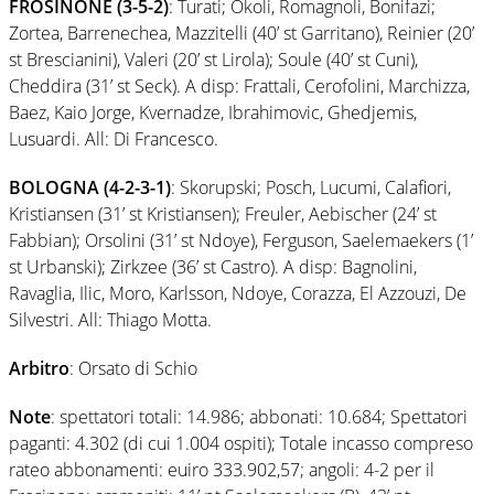
FROSINONE (3-5-2)
: Turati; Okoli, Romagnoli, Bonifazi;
Zortea, Barrenechea, Mazzitelli (40’ st Garritano), Reinier (20’
st Brescianini), Valeri (20’ st Lirola); Soule (40’ st Cuni),
Cheddira (31’ st Seck). A disp: Frattali, Cerofolini, Marchizza,
Baez, Kaio Jorge, Kvernadze, Ibrahimovic, Ghedjemis,
Lusuardi. All: Di Francesco.
BOLOGNA (4-2-3-1)
: Skorupski; Posch, Lucumi, Calafiori,
Kristiansen (31’ st Kristiansen); Freuler, Aebischer (24’ st
Fabbian); Orsolini (31’ st Ndoye), Ferguson, Saelemaekers (1’
st Urbanski); Zirkzee (36’ st Castro). A disp: Bagnolini,
Ravaglia, Ilic, Moro, Karlsson, Ndoye, Corazza, El Azzouzi, De
Silvestri. All: Thiago Motta.
Arbitro
: Orsato di Schio
Note
: spettatori totali: 14.986; abbonati: 10.684; Spettatori
paganti: 4.302 (di cui 1.004 ospiti); Totale incasso compreso
rateo abbonamenti: euiro 333.902,57; angoli: 4-2 per il