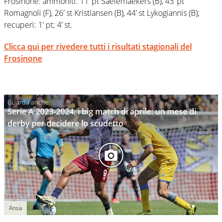
Frosinone: ammoniti: 11’ pt Saelemaekers (B), 43’ pt
Romagnoli (F), 26’ st Kristiansen (B), 44’ st Lykogiannis (B);
recuperi: 1’ pt; 4’ st.
Clicca qui per rivedere tutti i risultati stagionali del
Frosinone
Serie A 2023-2024, i big match di aprile: un mese di
derby per decidere lo scudetto
Ansa