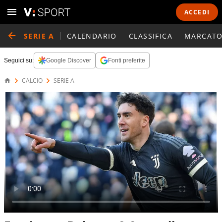
ACCEDI
SERIE A
CALENDARIO
CLASSIFICA
MARCATO
Seguici su:
Google Discover
Fonti preferite
CALCIO
SERIE A