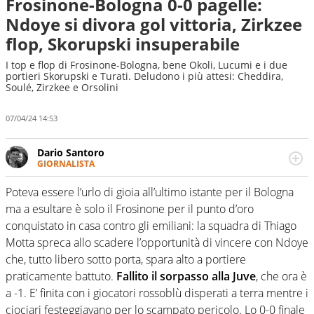
Frosinone-Bologna 0-0 pagelle:
Ndoye si divora gol vittoria, Zirkzee
flop, Skorupski insuperabile
I top e flop di Frosinone-Bologna, bene Okoli, Lucumi e i due
portieri Skorupski e Turati. Deludono i più attesi: Cheddira,
Soulé, Zirzkee e Orsolini
07/04/24 14:53
Dario Santoro
GIORNALISTA
Scrive, commenta, racconta lo sport in tutte le
sfaccettature. Tocca l'apice quando ha modo di
Poteva essere l’urlo di gioia all’ultimo istante per il Bologna
concentrarsi sulle interviste ai grandi protagonisti
ma a esultare è solo il Frosinone per il punto d’oro
conquistato in casa contro gli emiliani: la squadra di Thiago
Motta spreca allo scadere l’opportunità di vincere con Ndoye
che, tutto libero sotto porta, spara alto a portiere
praticamente battuto.
Fallito il sorpasso alla Juve
, che ora è
a -1. E’ finita con i giocatori rossoblù disperati a terra mentre i
ciociari festeggiavano per lo scampato pericolo. Lo 0-0 finale