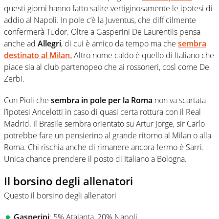
questi giorni hanno fatto salire vertiginosamente le ipotesi di
addio al Napoli. In pole c’è la Juventus, che difficilmente
confermerà Tudor. Oltre a Gasperini De Laurentiis pensa
anche ad
Allegri
, di cui è amico da tempo ma che
sembra
destinato al Milan.
Altro nome caldo è quello di Italiano che
piace sia al club partenopeo che ai rossoneri, così come De
Zerbi.
Con Pioli che
sembra in pole per la Roma
non va scartata
l’ipotesi Ancelotti in caso di quasi certa rottura con il Real
Madrid. Il Brasile sembra orientato su Artur Jorge, sir Carlo
potrebbe fare un pensierino al grande ritorno al Milan o alla
Roma. Chi rischia anche di rimanere ancora fermo è Sarri.
Unica chance prendere il posto di Italiano a Bologna.
Il borsino degli allenatori
Questo il borsino degli allenatori
Gasperini
: 5% Atalanta, 20% Napoli