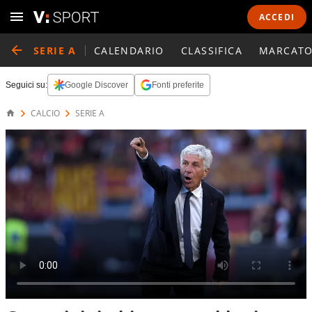
ACCEDI
SERIE A
CALENDARIO
CLASSIFICA
MARCATO
Seguici su:
Google Discover
Fonti preferite
CALCIO
SERIE A