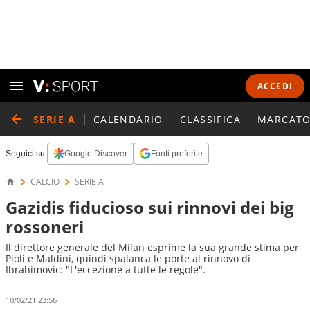
ACCEDI
SERIE A
CALENDARIO
CLASSIFICA
MARCATO
Seguici su:
Google Discover
Fonti preferite
CALCIO
SERIE A
Gazidis fiducioso sui rinnovi dei big
rossoneri
Il direttore generale del Milan esprime la sua grande stima per
Pioli e Maldini, quindi spalanca le porte al rinnovo di
Ibrahimovic: "L'eccezione a tutte le regole".
10/02/21 23:56