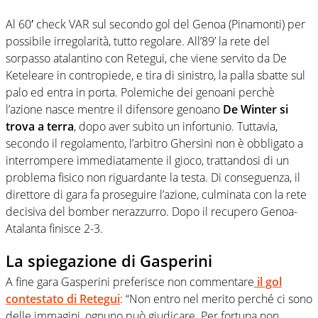
Al 60′ check VAR sul secondo gol del Genoa (Pinamonti) per
possibile irregolarità, tutto regolare. All’89’ la rete del
sorpasso atalantino con Retegui, che viene servito da De
Keteleare in contropiede, e tira di sinistro, la palla sbatte sul
palo ed entra in porta. Polemiche dei genoani perchè
l’azione nasce mentre il difensore genoano
De Winter si
trova a terra
, dopo aver subito un infortunio. Tuttavia,
secondo il regolamento, l’arbitro Ghersini non è obbligato a
interrompere immediatamente il gioco, trattandosi di un
problema fisico non riguardante la testa. Di conseguenza, il
direttore di gara fa proseguire l’azione, culminata con la rete
decisiva del bomber nerazzurro. Dopo il recupero Genoa-
Atalanta finisce 2-3.
La spiegazione di Gasperini
A fine gara Gasperini preferisce non commentare
il gol
contestato di Retegui
: “Non entro nel merito perché ci sono
delle immagini, ognuno può giudicare. Per fortuna non