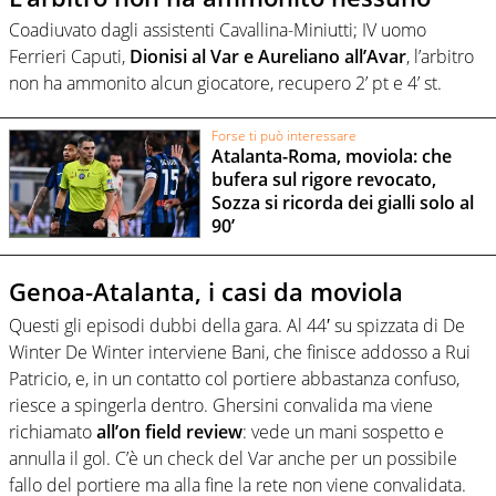
Coadiuvato dagli assistenti Cavallina-Miniutti; IV uomo
Ferrieri Caputi,
Dionisi al Var e Aureliano all’Avar
, l’arbitro
non ha ammonito alcun giocatore, recupero 2’ pt e 4’ st.
Forse ti può interessare
Atalanta-Roma, moviola: che
bufera sul rigore revocato,
Sozza si ricorda dei gialli solo al
90’
Genoa-Atalanta, i casi da moviola
Questi gli episodi dubbi della gara. Al 44′ su spizzata di De
Winter De Winter interviene Bani, che finisce addosso a Rui
Patricio, e, in un contatto col portiere abbastanza confuso,
riesce a spingerla dentro. Ghersini convalida ma viene
richiamato
all’on field review
: vede un mani sospetto e
annulla il gol. C’è un check del Var anche per un possibile
fallo del portiere ma alla fine la rete non viene convalidata.