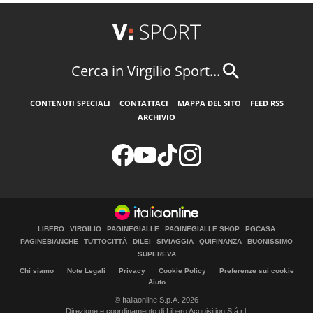
Cerca in Virgilio Sport...
CONTENUTI SPECIALI
CONTATTACI
MAPPA DEL SITO
FEED RSS
ARCHIVIO
LIBERO
VIRGILIO
PAGINEGIALLE
PAGINEGIALLE SHOP
PGCASA
PAGINEBIANCHE
TUTTOCITTÀ
DILEI
SIVIAGGIA
QUIFINANZA
BUONISSIMO
SUPEREVA
Chi siamo
Note Legali
Privacy
Cookie Policy
Preferenze sui cookie
Aiuto
© Italiaonline S.p.A. 2026
Direzione e coordinamento di Libero Acquisition S.á r.l.