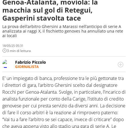
Genoa-Atalanta, moviola: la
macchia sul gol di Retegui,
Gasperini stavolta tace
La prova dell’arbitro Ghersini a Marassi nell’anticipo di serie A
analizzata ai raggi X, il fischietto genoves ha annullato una rete
ai locali
18/05/25 05:31
3 min di lettura
Fabrizio Piccolo
GIORNALISTA
Nella sua carriera ha seguito numerose manifestazioni
sportive e collaborato con agenzie e testate. Esperienza,
E’ un impiegato di banca, professione tra le più gettonate tra
competenza, conoscenza e memoria storica. Si occupa
i direttori di gara, l’arbitro Ghersini scelto dal designatore
prevalentemente di calcio
Rocchi per Genoa-Atalanta. Svolge, in particolare, l’incarico di
analista funzionale per conto della Carige, l’istituto di credito
genovese per cui presta servizio da diversi anni. La decisione
di fare il corso arbitri è la reazione al rimprovero paterno:
“Vai tu a fare l’arbitro se sei capace, invece di criticare” dopo
che aveva appena visto allo stadio una gara di serie A. Le