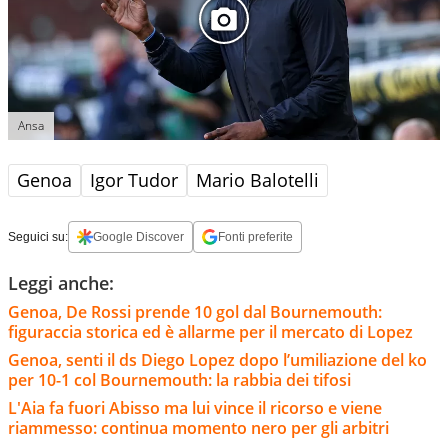
Ansa
Genoa
Igor Tudor
Mario Balotelli
Seguici su:
Google Discover
Fonti preferite
Leggi anche:
Genoa, De Rossi prende 10 gol dal Bournemouth:
figuraccia storica ed è allarme per il mercato di Lopez
Genoa, senti il ds Diego Lopez dopo l’umiliazione del ko
per 10-1 col Bournemouth: la rabbia dei tifosi
L'Aia fa fuori Abisso ma lui vince il ricorso e viene
riammesso: continua momento nero per gli arbitri