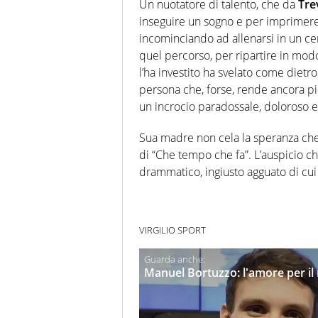
Un nuotatore di talento, che da
Tre
inseguire un sogno e per imprimere 
incominciando ad allenarsi in un cen
quel percorso, per ripartire in modo
l’ha investito ha svelato come dietr
persona che, forse, rende ancora p
un incrocio paradossale, doloroso e
Sua madre non cela la speranza c
di “Che tempo che fa”. L’auspicio c
drammatico, ingiusto agguato di cui 
VIRGILIO SPORT
Manuel Bortuzzo: l'amore per il 