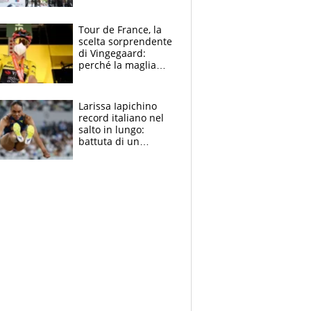
rito della Norvegia
di Haaland e
compagni
Tour de France, la
scelta sorprendente
di Vingegaard:
perché la maglia
gialla indossa la
mascherina, il
rischio da evitare
Larissa Iapichino
record italiano nel
salto in lungo:
battuta di un
centimetro mamma
Fiona May