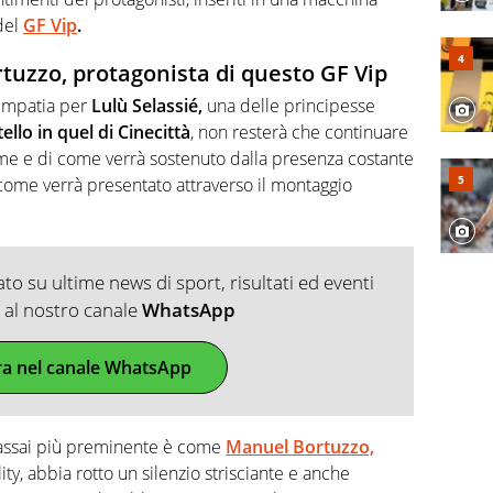
del
GF Vip
.
tuzzo, protagonista di questo GF Vip
simpatia per
Lulù Selassié,
una delle principesse
llo in quel di Cinecittà
, non resterà che continuare
game e di come verrà sostenuto dalla presenza costante
come verrà presentato attraverso il montaggio
o su ultime news di sport, risultati ed eventi
ti al nostro canale
WhatsApp
ra nel canale WhatsApp
 assai più preminente è come
Manuel
Bortuzzo,
ty, abbia rotto un silenzio strisciante e anche