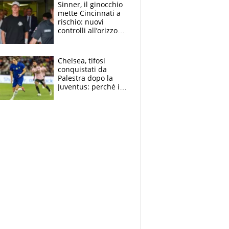
Sinner, il ginocchio
mette Cincinnati a
rischio: nuovi
controlli all’orizzonte
e il possibile
sacrificio per lo US
Open
Chelsea, tifosi
conquistati da
Palestra dopo la
Juventus: perché i
fan dei Blues sono
pazzi dell’azzurro