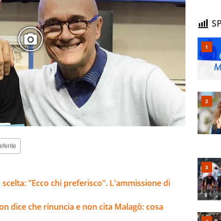
SP
eferite
 scelta: "Ecco chi preferisco". L'ammissione di
 non dice che rinuncia e non cita Malagò: cosa