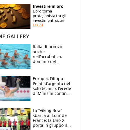
STORIE
Investire in oro
L’oro torna
SPECIALI
protagonista tra gli
investimenti sicuri
LEGGI
ESPERTI
ME GALLERY
CONTATTI
Italia di bronzo
anche
nell’acrobatica:
dominio nel
medagliere, ora
tocca a Ceccon, Curti
e compagni
Europei, Filippo
continuare
Pelati d’argento nel
solo tecnico: l’erede
di Minisini continua
a stupire, Los
Angeles è già nel
mirino
La “Viking Row”
sbarca al Tour de
France: la Uno-X
porta in gruppo il