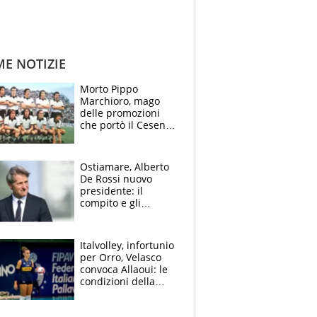
ME NOTIZIE
Morto Pippo
Marchioro, mago
delle promozioni
che portò il Cesena
in Europa e scoprì
per primo la classe
di Baresi
Ostiamare, Alberto
De Rossi nuovo
presidente: il
compito e gli
obiettivi ricevuti dal
figlio Daniele
Italvolley, infortunio
per Orro, Velasco
convoca Allaoui: le
condizioni della
palleggiatrice per gli
Europei