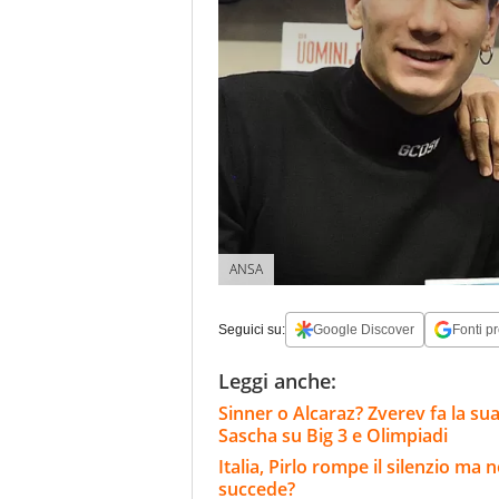
ANSA
Seguici su:
Google Discover
Fonti pr
Leggi anche:
Sinner o Alcaraz? Zverev fa la sua
Sascha su Big 3 e Olimpiadi
Italia, Pirlo rompe il silenzio ma
succede?