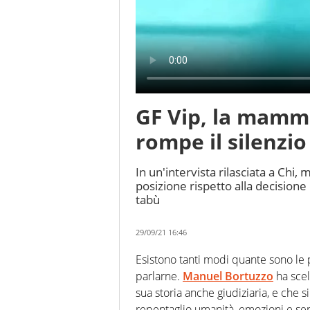
GF Vip, la mamm
rompe il silenzio
In un'intervista rilasciata a Chi
posizione rispetto alla decisione
tabù
29/09/21 16:46
Esistono tanti modi quante sono le 
parlarne.
Manuel Bortuzzo
ha scel
sua storia anche giudiziaria, e che s
repentaglio umanità, emozioni e sent