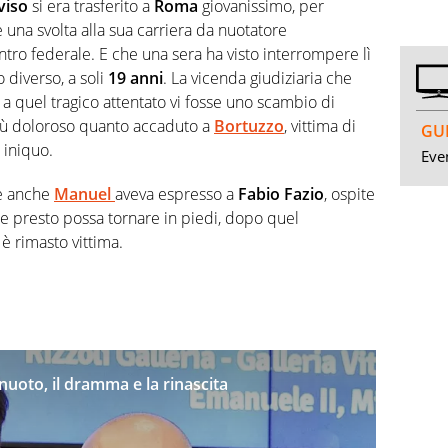
viso
si era trasferito a
Roma
giovanissimo, per
una svolta alla sua carriera da nuotatore
tro federale. E che una sera ha visto interrompere lì
 diverso, a soli
19 anni
. La vicenda giudiziaria che
o a quel tragico attentato vi fosse uno scambio di
iù doloroso quanto accaduto a
Bortuzzo
, vittima di
GUI
 iniquo.
Even
he anche
Manuel
aveva espresso a
Fabio Fazio
, ospite
he presto possa tornare in piedi, dopo quel
è rimasto vittima.
nuoto, il dramma e la rinascita