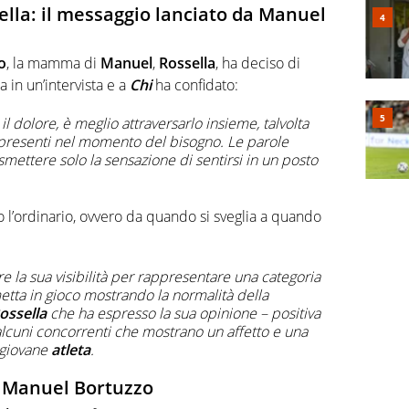
lla: il messaggio lanciato da Manuel
o
, la mamma di
Manuel
,
Rossella
, ha deciso di
a in un’intervista e a
Chi
ha confidato:
 dolore, è meglio attraversarlo insieme, talvolta
resenti nel momento del bisogno. Le parole
smettere solo la sensazione di sentirsi in un posto
o l’ordinario, ovvero da quando si sveglia a quando
e la sua visibilità per rappresentare una categoria
metta in gioco mostrando la normalità della
ossella
che ha espresso la sua opinione – positiva
lcuni concorrenti che mostrano un affetto e una
 giovane
atleta
.
o Manuel Bortuzzo