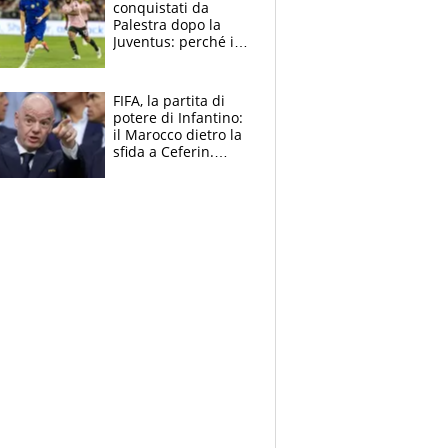
conquistati da
Palestra dopo la
Juventus: perché i
fan dei Blues sono
pazzi dell’azzurro
FIFA, la partita di
potere di Infantino:
il Marocco dietro la
sfida a Ceferin.
Scontro sul
Mondiale a 64
squadre, l’ira di Figo