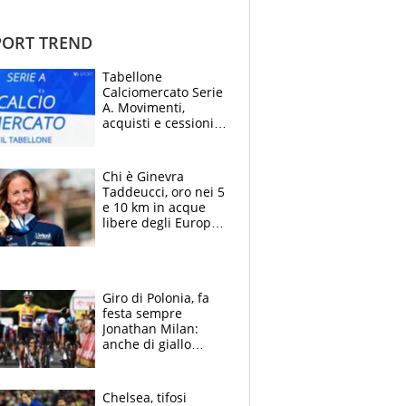
ORT TREND
Tabellone
Calciomercato Serie
A. Movimenti,
acquisti e cessioni:
estate 2026-27
Chi è Ginevra
Taddeucci, oro nei 5
e 10 km in acque
libere degli Europei
di Parigi 2026 che
ha dedicato la
medaglia al
fidanzato
Giro di Polonia, fa
festa sempre
Jonathan Milan:
anche di giallo
vestito, il friulano
non ha rivali (bene
Malucelli, terzo)
Chelsea, tifosi