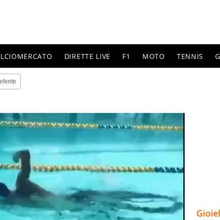
ALCIOMERCATO
DIRETTE LIVE
F1
MOTO
TENNIS
G
eferite
Gioie