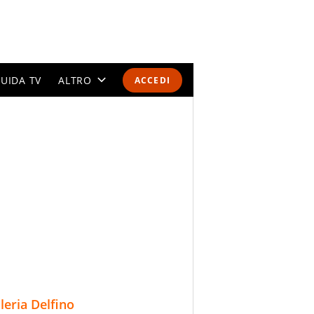
UIDA TV
ALTRO
ACCEDI
CALENDARI E CLASSIFICHE
ALTRI SPORT
MONDIALI 2026
OLIMPIADI
GOSSIP
LIFESTYLE
lleria Delfino