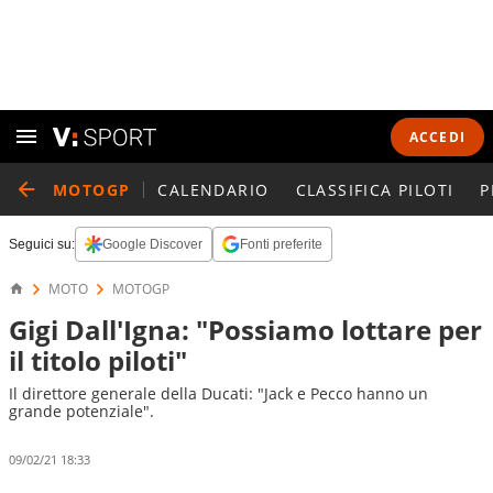
ACCEDI
MOTOGP
CALENDARIO
CLASSIFICA PILOTI
P
Seguici su:
Google Discover
Fonti preferite
MOTO
MOTOGP
Gigi Dall'Igna: "Possiamo lottare per
il titolo piloti"
Il direttore generale della Ducati: "Jack e Pecco hanno un
grande potenziale".
09/02/21 18:33