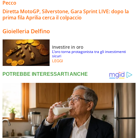
Pecco
Diretta MotoGP, Silverstone, Gara Sprint LIVE: dopo la
prima fila Aprilia cerca il colpaccio
Gioielleria Delfino
Investire in oro
L’oro torna protagonista tra gli investimenti
sicuri
LEGGI