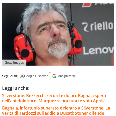
Getty Images
Seguici su:
Google Discover
Fonti preferite
Leggi anche:
Silverstone: Bezzecchi record e dolori, Bagnaia spera
nell'antidolorifico, Marquez si tira fuori e vota Aprilia
Bagnaia, infortunio superato e rientro a Silverstone. La
verità di Tardozzi sull’addio a Ducati: Stoner difende