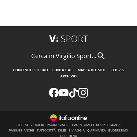
Cerca in Virgilio Sport...
CONTENUTI SPECIALI
CONTATTACI
MAPPA DEL SITO
FEED RSS
ARCHIVIO
LIBERO
VIRGILIO
PAGINEGIALLE
PAGINEGIALLE SHOP
PGCASA
PAGINEBIANCHE
TUTTOCITTÀ
DILEI
SIVIAGGIA
QUIFINANZA
BUONISSIMO
SUPEREVA