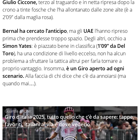
Giulio Ciccone,
terzo al traguardo e in netta ripresa dopo la
crono a tinte fosche che l’ha allontanato dalle zone alte (è a
2’09” dalla maglia rosa).
Bernal ha cercato l’anticipo
, ma gli
UAE
l’hanno ripreso
prima che prendesse troppo spazio. Degli altri, occhio a
Simon Yates
: è piazzato bene in classifica (
1’09” da Del
Toro
), ha una condizione di livello eccelso, non ha alcun
problema a sfruttare la tattica altrui per farla tornare a
proprio vantaggio. Insomma,
è un Giro aperto ad ogni
scenario.
Alla faccia di chi dice che c’è da annoiarsi (ma
quando mai…).
Giro d’Italia 2025, tutto quello che c’è da sapere: tappe,
favoriti, italiani al via e dove vederlo