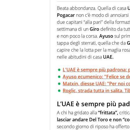
Giornalista (pubblicista) sportiv
chiedergli di boxe, di scherma,
Beata abbondanza. Quella di casa
U
Pogacar
non c’è modo di annoiarsi
due capitani “alla pari” della forma
settimana di un
Giro
definito da tut
e non poco la corsa.
Ayuso
sul prim
tappa degli sterrati, quella che da
G
capire che la lotta per la maglia ro
nelle abitudini di casa
UAE.
L'UAE è sempre più padrona: 
Ayuso ecumenico: "Felice se d
Matxin, diesse UAE: "Per noi co
Roglic, strada tutta in salita. T
L’UAE è sempre più pad
A chi ha gridato alla
“frittata”,
criti
lasciar andare Del Toro e non “c
secondo giorno di riposo ha offerto 