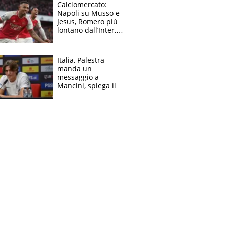
B. Rune verso la
Calciomercato:
rinuncia
Napoli su Musso e
Jesus, Romero più
lontano dall’Inter,
delirio Mastantuono,
Juve su Trubin. Il
tabellone
Italia, Palestra
manda un
messaggio a
Mancini, spiega il
motivo del no
all’Inter e lancia
l'alleanza con
Donnarumma