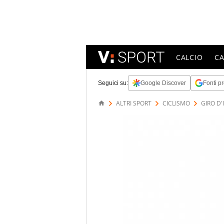
CALCIO
C
Seguici su:
Google Discover
Fonti pr
ALTRI SPORT
CICLISMO
GIRO D'