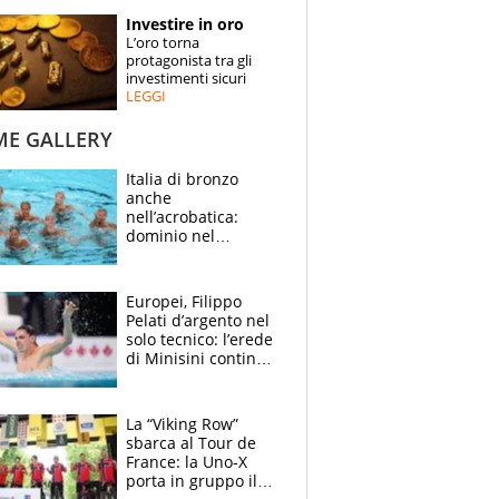
STORIE
Investire in oro
L’oro torna
SPECIALI
protagonista tra gli
investimenti sicuri
LEGGI
ESPERTI
ME GALLERY
CONTATTI
Italia di bronzo
anche
nell’acrobatica:
dominio nel
medagliere, ora
tocca a Ceccon, Curti
e compagni
Europei, Filippo
continuare
Pelati d’argento nel
solo tecnico: l’erede
di Minisini continua
a stupire, Los
Angeles è già nel
mirino
La “Viking Row”
sbarca al Tour de
France: la Uno-X
porta in gruppo il