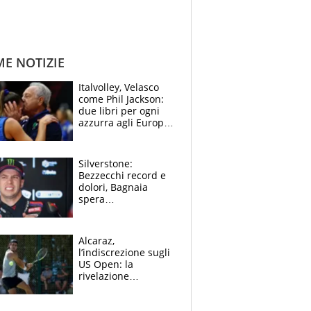
ME NOTIZIE
Italvolley, Velasco
come Phil Jackson:
due libri per ogni
azzurra agli Europei.
Quello per Sylla è
“geniale”
Silverstone:
Bezzecchi record e
dolori, Bagnaia
spera
nell'antidolorifico,
Marquez si tira fuori
e vota Aprilia
Alcaraz,
l’indiscrezione sugli
US Open: la
rivelazione
dell’amico
giornalista e il piano