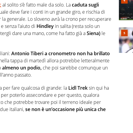
c
al solito s’è fatto male da solo. La
caduta sugli
ale deve fare i conti in un grande giro, e rischia di
r la generale. Lo sloveno avrà la crono per recuperare
e senza l’aiuto di
Hindley
in salita (resta solo un
tergli dare una mano, come ha fatto già a
Siena)
le
liani:
Antonio Tiberi a cronometro non ha brillato
nella tappa di martedì allora potrebbe letteralmente
o
almeno un podio,
che poi sarebbe comunque un
ll’anno passato.
za per fare qualcosa di grande: la
Lidl Trek
sin qui ha
 per poterlo assecondare e per questo, qualora
o che potrebbe trovare poi il terreno ideale per
due italiani,
se non è un’occasione più unica che