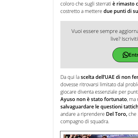
coloro che sugli sterrati
è rimasto 
costretto a mettere
due punti di s
Vuoi essere sempre aggiornat
live? Iscrivi
Ent
Da qui la
scelta dell’UAE di non fe
dovesse ritrovarsi limitato dal prob
giocare diventa essenziale per puntar
Ayuso non è stato fortunato
, ma
salvaguardare le questioni tattic
andare a riprendere
Del Toro,
che a
compagno di squadra.