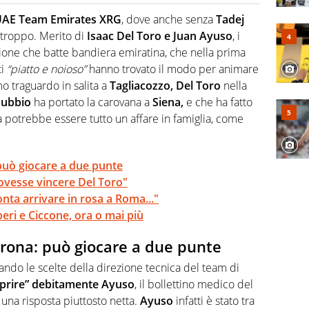
o a tutto campo, è il tuttologo di Virgilio Sport. Provate a
 di volley o di curling: ve ne farà innamorare
AE Team Emirates XRG
, dove anche senza
Tadej
 troppo. Merito di
Isaac Del Toro e Juan Ayuso
, i
zione che batte bandiera emiratina, che nella prima
ti
“piatto e noioso”
hanno trovato il modo per animare
o traguardo in salita a
Tagliacozzo, Del Toro
nella
ubbio
ha portato la carovana a
Siena,
e che ha fatto
sa potrebbe essere tutto un affare in famiglia, come
può giocare a due punte
ovesse vincere Del Toro"
nta arrivare in rosa a Roma..."
iberi e Ciccone, ora o mai più
rona: può giocare a due punte
cando le scelte della direzione tecnica del team di
oprire” debitamente Ayuso
, il bollettino medico del
una risposta piuttosto netta.
Ayuso
infatti è stato tra