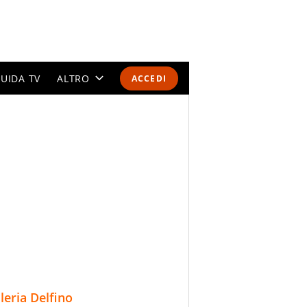
UIDA TV
ALTRO
ACCEDI
CALENDARI E CLASSIFICHE
ALTRI SPORT
MONDIALI 2026
OLIMPIADI
GOSSIP
LIFESTYLE
lleria Delfino