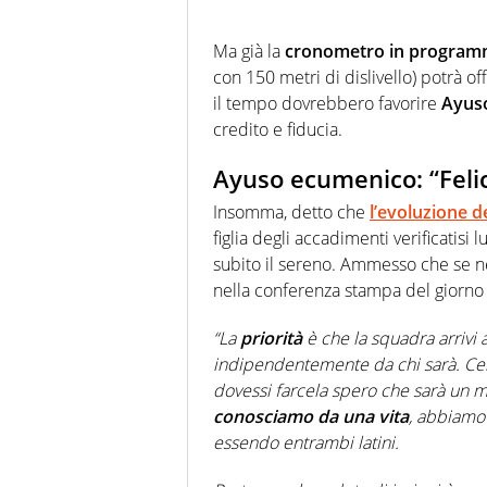
Ma già la
cronometro in programm
con 150 metri di dislivello) potrà of
il tempo dovrebbero favorire
Ayus
credito e fiducia.
Ayuso ecumenico: “Felic
Insomma, detto che
l’evoluzione de
figlia degli accadimenti verificatisi 
subito il sereno. Ammesso che se 
nella conferenza stampa del giorno 
“La
priorità
è che la squadra arrivi 
indipendentemente da chi sarà. Cer
dovessi farcela spero che sarà un 
conosciamo da una vita
, abbiamo 
essendo entrambi latini.