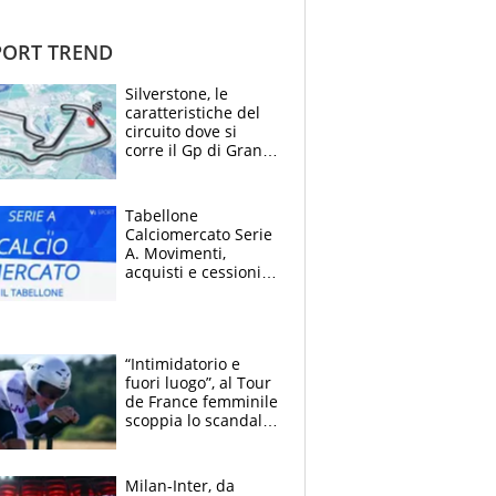
ORT TREND
Silverstone, le
caratteristiche del
circuito dove si
corre il Gp di Gran
Bretagna del
Motomondiale
Tabellone
Calciomercato Serie
A. Movimenti,
acquisti e cessioni:
estate 2026-27
“Intimidatorio e
fuori luogo”, al Tour
de France femminile
scoppia lo scandalo:
un uomo controlla i
reggiseni delle
atlete
Milan-Inter, da