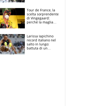
rito della Norvegia
di Haaland e
compagni
Tour de France, la
scelta sorprendente
di Vingegaard:
perché la maglia
gialla indossa la
mascherina, il
rischio da evitare
Larissa Iapichino
record italiano nel
salto in lungo:
battuta di un
centimetro mamma
Fiona May