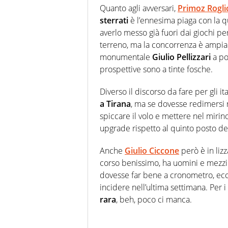
Quanto agli avversari,
Primoz Rogli
sterrati
è l’ennesima piaga con la qu
averlo messo già fuori dai giochi pe
terreno, ma la concorrenza è ampia 
monumentale
Giulio Pellizzari
a po
prospettive sono a tinte fosche.
Diverso il discorso da fare per gli ita
a Tirana
, ma se dovesse redimersi 
spiccare il volo e mettere nel mirin
upgrade rispetto al quinto posto de
Anche
Giulio Ciccone
però è in liz
corso benissimo, ha uomini e mezzi
dovesse far bene a cronometro, ecc
incidere nell’ultima settimana. Per i 
rara
, beh, poco ci manca.