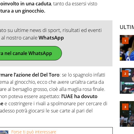
coinvolto in una caduta
, tanto da essersi visto
utura a un ginocchio.
ULTI
o su ultime news di sport, risultati ed eventi
ti al nostro canale
WhatsApp
ra nel canale WhatsApp
rmare l’azione del Del Toro
: se lo spagnolo infatti
lema al ginocchio, ecco che avere un’altra carta da
e al bersaglio grosso, cioè alla maglia rosa finale.
 non poteva essere aspettato:
l’UAE ha dovuto
he
e costringere i rivali a spolmonare per cercare di
desso potrà giocarsi le sue carte al pari del
Forse ti può interessare