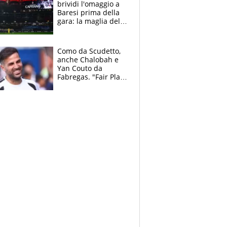
brividi l'omaggio a
Baresi prima della
gara: la maglia del
capitano a
centrocampo
Como da Scudetto,
anche Chalobah e
Yan Couto da
Fabregas. "Fair Play
Finanziario?
Pagheremo la
multa"