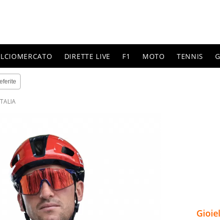
ALCIOMERCATO
DIRETTE LIVE
F1
MOTO
TENNIS
G
eferite
ITALIA
Gioie