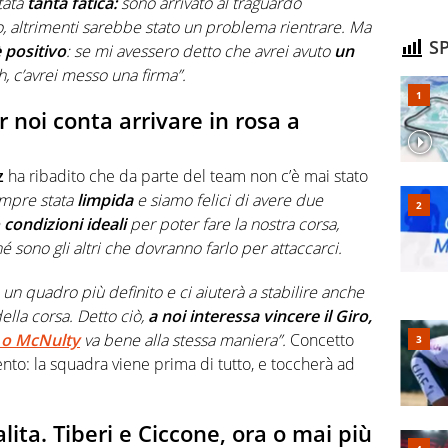
tata
tanta fatica:
sono arrivato al traguardo
o, altrimenti sarebbe stato un problema rientrare. Ma
SP
è positivo
: se mi avessero detto che avrei avuto
un
h, c’avrei messo una firma”.
 noi conta arrivare in rosa a
z
ha ribadito che da parte del team non c’è mai stato
empre stata
limpida
e siamo felici di avere due
e
condizioni ideali
per poter fare la nostra corsa,
é sono gli altri che dovranno farlo per attaccarci.
 un quadro più definito e ci aiuterà a stabilire anche
ella corsa. Detto ciò,
a noi interessa vincere il Giro,
s o McNulty
va bene alla stessa maniera”.
Concetto
mento: la squadra viene prima di tutto, e toccherà ad
alita. Tiberi e Ciccone, ora o mai più