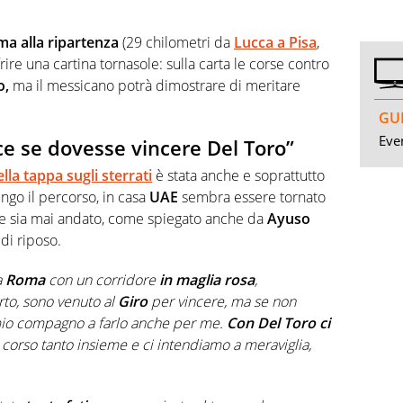
a alla ripartenza
(29 chilometri da
Lucca a Pisa
,
frire una cartina tornasole: sulla carta le corse contro
o,
ma il messicano potrà dimostrare di meritare
GUI
Even
e se dovesse vincere Del Toro”
lla tappa sugli sterrati
è stata anche e soprattutto
lungo il percorso, in casa
UAE
sembra essere tornato
ne sia mai andato, come spiegato anche da
Ayuso
di riposo.
a
Roma
con un corridore
in maglia rosa
,
to, sono venuto al
Giro
per vincere, ma se non
mio compagno a farlo anche per me.
Con Del Toro ci
corso tanto insieme e ci intendiamo a meraviglia,