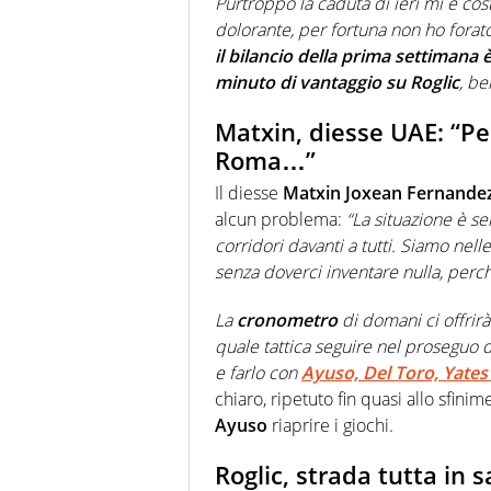
Purtroppo la caduta di ieri mi è cos
dolorante, per fortuna non ho forat
il bilancio della prima settimana 
minuto di vantaggio su Roglic
, be
Matxin, diesse UAE: “Per
Roma…”
Il diesse
Matxin Joxean Fernande
alcun problema:
“La situazione è s
corridori davanti a tutti. Siamo nell
senza doverci inventare nulla, perch
La
cronometro
di domani ci offrirà
quale tattica seguire nel proseguo d
e farlo con
Ayuso, Del Toro, Yate
chiaro, ripetuto fin quasi allo sfini
Ayuso
riaprire i giochi.
Roglic, strada tutta in s