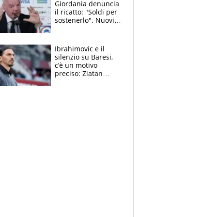
Giordania denuncia
il ricatto: "Soldi per
sostenerlo". Nuovi
guai per il boss
della FIFA
Ibrahimovic e il
silenzio su Baresi,
c’è un motivo
preciso: Zlatan
segnato dalla
tragedia del fratello
e dalla morte di
Raiola