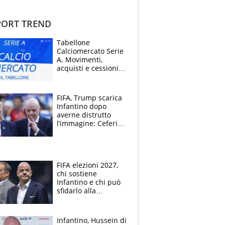
ORT TREND
Tabellone
Calciomercato Serie
A. Movimenti,
acquisti e cessioni:
estate 2026-27
FIFA, Trump scarica
Infantino dopo
averne distrutto
l’immagine: Ceferin
sceglie la
Supercoppa per il
contrattacco
FIFA elezioni 2027,
chi sostiene
Infantino e chi può
sfidarlo alla
presidenza: la
nuova geografia del
calcio
Infantino, Hussein di