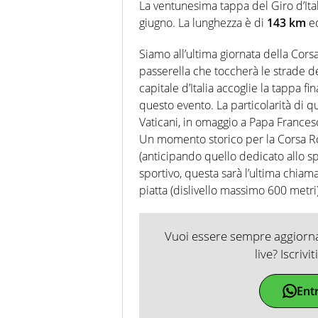
anche senza il Motor. Dà il meg
La ventunesima tappa del Giro d’Ita
quattro ruote
giugno. La lunghezza è di
143 km
ed
Siamo all’ultima giornata della Cor
passerella che toccherà le strade del
capitale d’Italia accoglie la tappa fi
questo evento. La particolarità di qu
Vaticani, in omaggio a Papa France
Un momento storico per la Corsa Ro
(anticipando quello dedicato allo spo
sportivo, questa sarà l’ultima chiam
piatta (dislivello massimo 600 metri)
Vuoi essere sempre aggiornat
live? Iscrivi
Ent