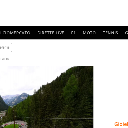
ALCIOMERCATO
DIRETTE LIVE
F1
MOTO
TENNIS
G
eferite
ITALIA
Gioie