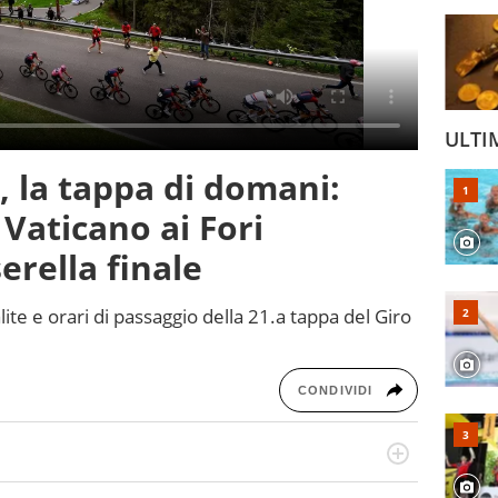
ULTI
5, la tappa di domani:
Vaticano ai Fori
erella finale
alite e orari di passaggio della 21.a tappa del Giro
CONDIVIDI
n generale, appassionato di tutto ciò che sia Sport,