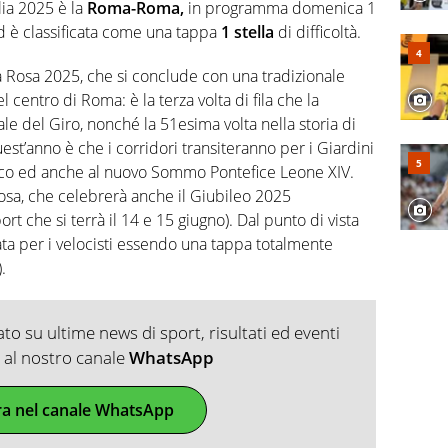
lio di sé quando la strada fa largo alle due o alle
lia 2025 è la
Roma-Roma
,
in programma domenica 1
 è classificata come una tappa
1 stella
di difficoltà.
sa Rosa 2025, che si conclude con una tradizionale
 centro di Roma: è la terza volta di fila che la
nale del Giro, nonché la 51esima volta nella storia di
est’anno è che i corridori transiteranno per i Giardini
sco ed anche al nuovo Sommo Pontefice Leone XIV.
sa, che celebrerà anche il Giubileo 2025
rt che si terrà il 14 e 15 giugno). Dal punto di vista
ata per i velocisti essendo una tappa totalmente
.
o su ultime news di sport, risultati ed eventi
ti al nostro canale
WhatsApp
ra nel canale WhatsApp