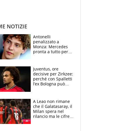
ME NOTIZIE
Antonelli
penalizzato a
Monza: Mercedes
pronta a tutto per
frenare Ferrari.
Vasseur avverte
sull’ADUO: “Cambia
Juventus, ore
poco”
decisive per Zirkzee:
perché con Spalletti
l’ex Bologna può
cambiare il volto dei
bianconeri
A Leao non rimane
che il Galatasaray, il
Milan spera nel
rilancio ma le cifre
non soddisfano: il
crollo nell'estate