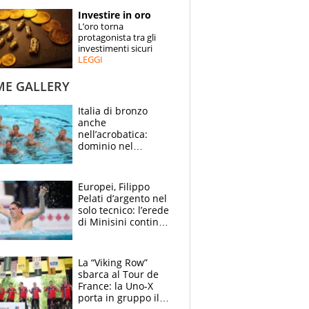
STORIE
Investire in oro
L’oro torna
SPECIALI
protagonista tra gli
investimenti sicuri
LEGGI
ESPERTI
ME GALLERY
CONTATTI
Italia di bronzo
anche
nell’acrobatica:
dominio nel
medagliere, ora
tocca a Ceccon, Curti
e compagni
Europei, Filippo
continuare
Pelati d’argento nel
solo tecnico: l’erede
di Minisini continua
a stupire, Los
Angeles è già nel
mirino
La “Viking Row”
sbarca al Tour de
France: la Uno-X
porta in gruppo il