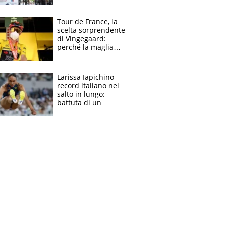
rito della Norvegia
di Haaland e
compagni
Tour de France, la
scelta sorprendente
di Vingegaard:
perché la maglia
gialla indossa la
mascherina, il
rischio da evitare
Larissa Iapichino
record italiano nel
salto in lungo:
battuta di un
centimetro mamma
Fiona May