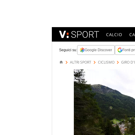
CALCIO
C
Seguici su:
Google Discover
Fonti pr
ALTRI SPORT
CICLISMO
GIRO D'