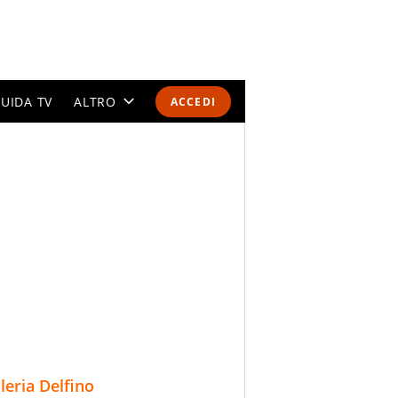
UIDA TV
ALTRO
ACCEDI
CALENDARI E CLASSIFICHE
ALTRI SPORT
MONDIALI 2026
OLIMPIADI
GOSSIP
LIFESTYLE
lleria Delfino