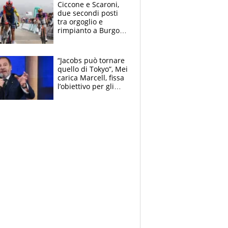
delle tensioni
Ciccone e Scaroni,
due secondi posti
tra orgoglio e
rimpianto a Burgos
e in Polonia. E si
rivede Pellizzari
“Jacobs può tornare
quello di Tokyo”, Mei
carica Marcell, fissa
l’obiettivo per gli
Europei e scherza
su Binaghi