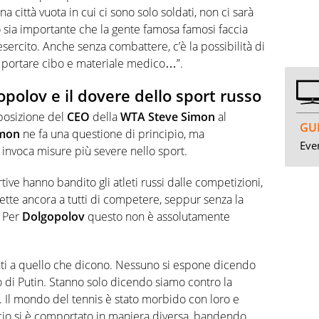
una città vuota in cui ci sono solo soldati, non ci sarà
sia importante che la gente famosa famosi faccia
esercito. Anche senza combattere, c’è la possibilità di
 di portare cibo e materiale medico…”.
polov e il dovere dello sport russo
pposizione del
CEO
della
WTA Steve Simon
al
GUI
mon
ne fa una questione di principio, ma
Even
invoca misure più severe nello sport.
ive hanno bandito gli atleti russi dalle competizioni,
tte ancora a tutti di competere, seppur senza la
. Per
Dolgopolov
questo non è assolutamente
tenti a quello che dicono. Nessuno si espone dicendo
o di Putin. Stanno solo dicendo siamo contro la
. Il mondo del tennis è stato morbido con loro e
lcio si è comportato in maniera diversa, bandendo