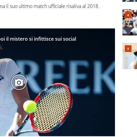
ma il suo ultimo match ufficiale risaliva al 2018.
 il mistero si infittisce sui social