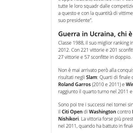
tutte le loro squadr dalle competizio
a questo e con la quantità di vittime
suo presidente”.
Guerra in Ucraina, chi 
Classe 1988, il suo miglior ranking i
2012. Con 221 vittorie e 201 sconfitt
27 vittorie e 57 sconfitte in doppio.
Non è mai arrivato però alla conquis
risultati negli
Slam
: Quarti di finale
Roland Garros
(2010 e 2011) e
Wi
raggiunto il quarto turno nel 2011 e
Sono poi tre i successi nei tornei sin
il
Citi Open
di
Washington
contro
Nishikori
. La vittoria forse più pre
nel 2011, quando ha battuto in fina