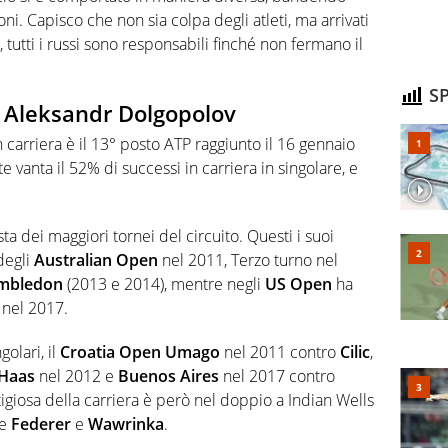
ni. Capisco che non sia colpa degli atleti, ma arrivati
, tutti i russi sono responsabili finché non fermano il
SP
è Aleksandr Dolgopolov
n carriera è il 13° posto ATP raggiunto il 16 gennaio
e vanta il 52% di successi in carriera in singolare, e
ta dei maggiori tornei del circuito. Questi i suoi
 degli
Australian Open
nel 2011, Terzo turno nel
mbledon
(2013 e 2014), mentre negli
US Open
ha
 nel 2017.
golari, il
Croatia Open Umago
nel 2011 contro
Cilic
,
Haas
nel 2012 e
Buenos Aires
nel 2017 contro
stigiosa della carriera è però nel doppio a Indian Wells
le
Federer
e
Wawrinka
.