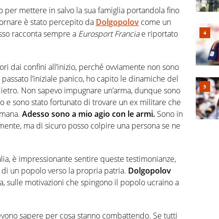
 per mettere in salvo la sua famiglia portandola fino
 tornare è stato percepito da
Dolgopolov
come un
esso racconta sempre a
Eurosport
Francia
e riportato
ori dai confini all’inizio, perché ovviamente non sono
 passato l’iniziale panico, ho capito le dinamiche del
indietro. Non sapevo impugnare un’arma, dunque sono
ro e sono stato fortunato di trovare un ex militare che
timana.
Adesso sono a mio agio con le armi.
Sono in
amente, ma di sicuro posso colpire una persona se ne
talia, è impressionante sentire queste testimonianze,
 di un popolo verso la propria patria.
Dolgopolov
sta, sulle motivazioni che spingono il popolo ucraino a
devono sapere per cosa stanno combattendo. Se tutti