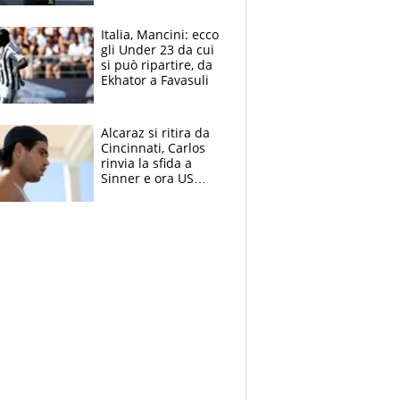
nero per gli arbitri
Italia, Mancini: ecco
gli Under 23 da cui
si può ripartire, da
Ekhator a Favasuli
Alcaraz si ritira da
Cincinnati, Carlos
rinvia la sfida a
Sinner e ora US
Open di nuovo a
rischio