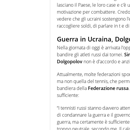
lasciano il Paese, le loro case e c’è 
motivazione per combattere. Credo 
vedere che gli ucraini sostengono l’
raccogliere soldi, di parlare in t e
Guerra in Ucraina, Dolgo
Nella giornata di oggi è arrivata l’o
bandire gli atleti russi dai tornei.
Si
Dolgopolov
non è d’accordo e anzi 
Attualmente, molte federazioni sport
ma non quella del tennis, che perme
bandiera della
Federazione russa
sufficiente:
“I tennisti russi stanno davvero at
di condannare la guerra e il govern
guerra, ma certamente è sufficiente
troppo neutrale, secondo me. Il ca