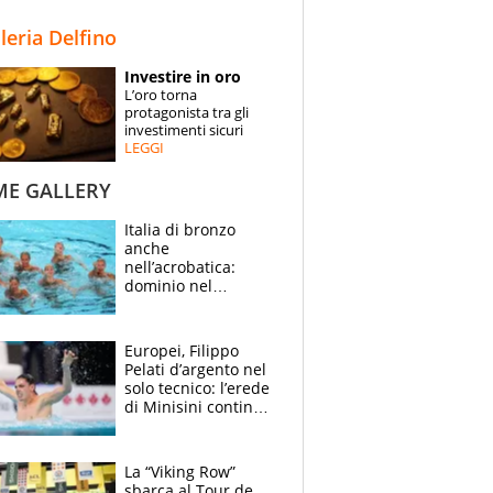
STORIE
lleria Delfino
SPECIALI
Investire in oro
L’oro torna
ESPERTI
protagonista tra gli
investimenti sicuri
LEGGI
CONTATTI
ME GALLERY
Italia di bronzo
anche
nell’acrobatica:
dominio nel
medagliere, ora
tocca a Ceccon, Curti
e compagni
Europei, Filippo
continuare
Pelati d’argento nel
solo tecnico: l’erede
di Minisini continua
a stupire, Los
Angeles è già nel
mirino
La “Viking Row”
sbarca al Tour de