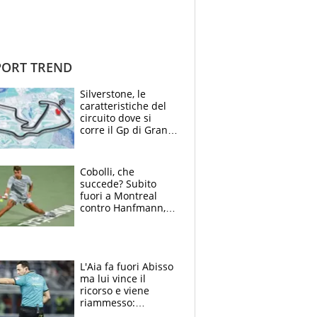
ORT TREND
Silverstone, le
caratteristiche del
circuito dove si
corre il Gp di Gran
Bretagna del
Motomondiale
Cobolli, che
succede? Subito
fuori a Montreal
contro Hanfmann,
per Flavio è tutta
colpa della tosse
L'Aia fa fuori Abisso
ma lui vince il
ricorso e viene
riammesso:
continua momento