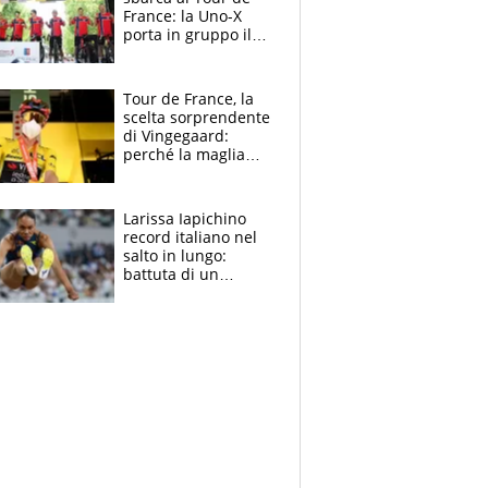
France: la Uno-X
porta in gruppo il
rito della Norvegia
di Haaland e
compagni
Tour de France, la
scelta sorprendente
di Vingegaard:
perché la maglia
gialla indossa la
mascherina, il
rischio da evitare
Larissa Iapichino
record italiano nel
salto in lungo:
battuta di un
centimetro mamma
Fiona May