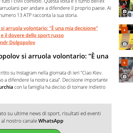
tti i civili coinvolti. Questa volta è il turno dell’ex
 arruolarsi per andare a difendere il proprio paese. Ai
x numero 13 ATP racconta la sua storia.
si arruola volontario: "È una mia decisione"
e il dovere dello sport russo
sandr Dolgopolov
polov si arruola volontario: “È una
tto su Instagram nella giornata di ieri “Ciao Kiev.
o a difendere la nostra casa”. Decisione importante
urchia
con la famiglia ha deciso di tornare indietro
o su ultime news di sport, risultati ed eventi
ti al nostro canale
WhatsApp