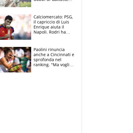
Pinamonti, Gimenez
e il nome a sorpresa
Calciomercato: PSG,
il capriccio di Luis
Enrique aiuta il
Napoli. Rodri ha
scelto il Barça,
Maresca vuole Enzo
Fernandez
Paolini rinuncia
anche a Cincinnati e
sprofonda nel
ranking. "Ma voglio
essere al 100% allo
US Open"