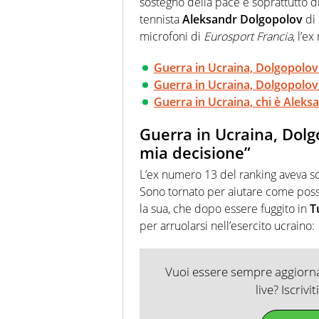
sostegno della pace e soprattutto di tu
tennista
Aleksandr Dolgopolov
di
microfoni di
Eurosport Francia
, l’e
Guerra in Ucraina, Dolgopolov 
Guerra in Ucraina, Dolgopolov 
Guerra in Ucraina, chi è Alek
Guerra in Ucraina, Dolgo
mia decisione”
L’ex numero 13 del ranking aveva scri
Sono tornato per aiutare come poss
la sua, che dopo essere fuggito in
T
per arruolarsi nell’esercito ucraino:
Vuoi essere sempre aggiornat
live? Iscrivi