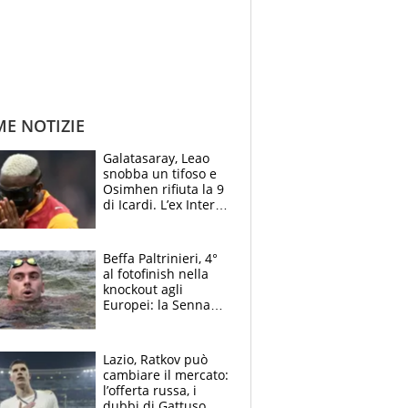
ME NOTIZIE
Galatasaray, Leao
snobba un tifoso e
Osimhen rifiuta la 9
di Icardi. L’ex Inter
furioso: lo schiaffo
al club
Beffa Paltrinieri, 4°
al fotofinish nella
knockout agli
Europei: la Senna
regala (quasi) solo
amarezze a Greg
Lazio, Ratkov può
cambiare il mercato:
l’offerta russa, i
dubbi di Gattuso,