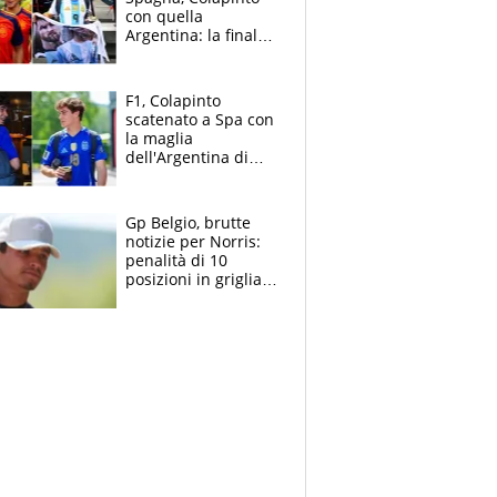
con quella
Argentina: la finale
Mondiale si gioca a
Spa e Alonso non
vede l'ora
F1, Colapinto
scatenato a Spa con
la maglia
dell'Argentina di
Messi punge la
Spagna: "Capiranno
le parolacce"
Gp Belgio, brutte
notizie per Norris:
penalità di 10
posizioni in griglia,
la scelta dolorosa
ma obbligata di
McLaren