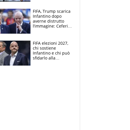
FIFA, Trump scarica
Infantino dopo
averne distrutto
l’immagine: Ceferin
sceglie la
Supercoppa per il
contrattacco
FIFA elezioni 2027,
chi sostiene
Infantino e chi può
sfidarlo alla
presidenza: la
nuova geografia del
calcio