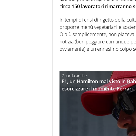
c
irca 150 lavoratori rimarranno s
In tempi di crisi di rigetto della cu
proporre menù vegetariani e sosten
O più semplicemente, non piaceva l’o
notizia (ben peggiore comunque per 
ovviamente) è un ennesimo colpo sotto 
F1, un Hamilton mai visto in Bahr
esorcizzare il momento Ferrari