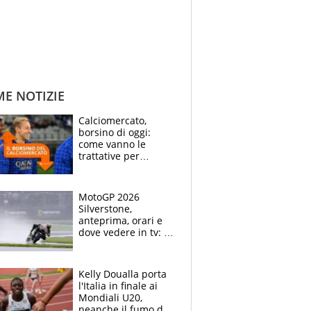
ME NOTIZIE
Calciomercato,
borsino di oggi:
come vanno le
trattative per
Frattesi, Zirkzee,
Nico Gonzalez, Soulé
e Nusa
MotoGP 2026
Silverstone,
anteprima, orari e
dove vedere in tv: il
ritorno di Bezzecchi,
ma il campionato è
apertissimo
Kelly Doualla porta
l'Italia in finale ai
Mondiali U20,
neanche il fumo di