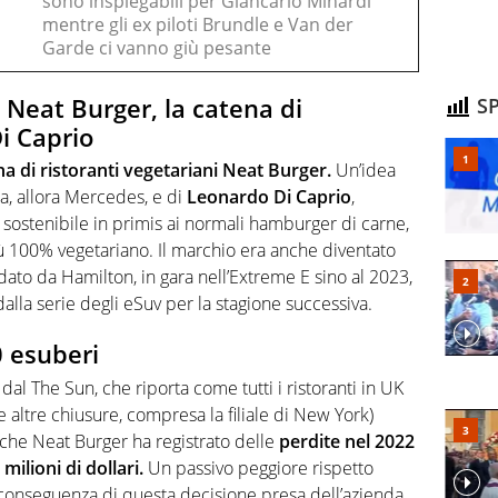
sono inspiegabili per Giancarlo Minardi
mentre gli ex piloti Brundle e Van der
Garde ci vanno giù pesante
Neat Burger, la catena di
SP
i Caprio
na di ristoranti vegetariani Neat Burger.
Un’idea
ta, allora Mercedes, e di
Leonardo Di Caprio
,
 sostenibile in primis ai normali hamburger di carne,
100% vegetariano. Il marchio era anche diventato
ato da Hamilton, in gara nell’Extreme E sino al 2023,
dalla serie degli eSuv per la stagione successiva.
0 esuberi
 dal The Sun, che riporta come tutti i ristoranti in UK
le altre chiusure, compresa la filiale di New York)
he Neat Burger ha registrato delle
perdite nel 2022
 milioni di dollari.
Un passivo peggiore rispetto
 conseguenza di questa decisione presa dell’azienda,