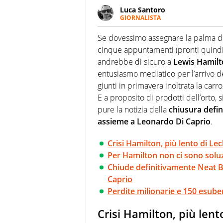
Luca Santoro
GIORNALISTA
Esperto di Motorsport ma, più i
anche senza il Motor. Dà il meg
Se dovessimo assegnare la palma di 
quattro ruote
cinque appuntamenti (pronti quindi
andrebbe di sicuro a
Lewis Hamil
entusiasmo mediatico per l’arrivo 
giunti in primavera inoltrata la carr
E a proposito di prodotti dell’orto
pure la notizia della
chiusura defini
assieme a Leonardo Di Caprio
.
Crisi Hamilton, più lento di Lec
Per Hamilton non ci sono soluz
Chiude definitivamente Neat Bu
Caprio
Perdite milionarie e 150 esube
Crisi Hamilton, più lent