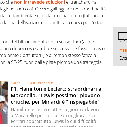
ato che
non intravede soluzioni
e, tranchant, ha
tagione sarà così. Ovvero galleggiare nella mediocrità
oltà nell’ambientarsi con la propria Ferrari (faticando
a faccia dell’iscrizione di diritto alla corsa per l’ottavo
emoni del bilanciamento della sua vettura (a fine
l senno di poi cosa sarebbe successo se fosse rimasto
GUI
ampionato Costruttori?) e al tempo stesso fatica a
Even
n la SF-25, fuori dalle piste piomba un’altra tegola
Forse ti può interessare
F1, Hamilton e Leclerc: straordinari a
Maranello. "Lewis pessimo" piovono
critiche, per Minardi è "inspiegabile"
Hamilton e Leclerc attesi a giorni di lavoro
a Maranello per cercare di migliorare la
Ferrari soprattutto Lewis le cui difficoltà