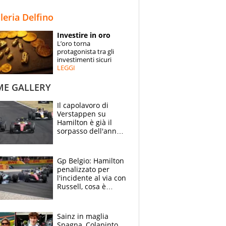
STORIE
lleria Delfino
SPECIALI
Investire in oro
L’oro torna
ESPERTI
protagonista tra gli
investimenti sicuri
LEGGI
CONTATTI
ME GALLERY
Il capolavoro di
Verstappen su
Hamilton è già il
sorpasso dell'anno:
che smacco Lewis,
come Abu Dhabi
2021
Gp Belgio: Hamilton
penalizzato per
l'incidente al via con
Russell, cosa è
successo. Mercedes
out, 5" a Lewis
Sainz in maglia
Spagna, Colapinto