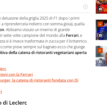
n generale, appassionato di tutto ciò che sia Sport,
lio di sé quando la strada fa largo alle due o alle
delusione della griglia 2025 di F1 dopo i primi
 a riprendercela indietro con somma gioia), quella
ton
. Abbiamo vissuto un inverno di grande
del sette volte campione del mondo alla
Ferrari
, e
ozza si è invece trasformata in zucca per il britannico.
, siccome piove sempre sul bagnato ecco che giunge
tiva della catena di ristoranti vegetariani aperta
lerc
ioni con la Ferrari
rger, la catena di ristoranti fondata con Di
ri
o di Leclerc