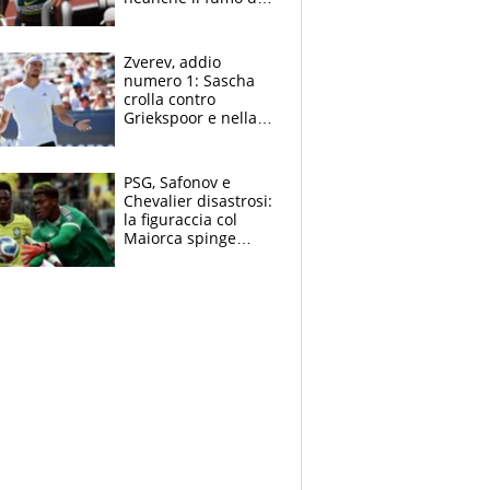
un incendio la frena
sui 100 metri
Zverev, addio
numero 1: Sascha
crolla contro
Griekspoor e nella
sfida a due con
Sinner si conferma
terzo. Quanti malori
PSG, Safonov e
a Montreal
Chevalier disastrosi:
la figuraccia col
Maiorca spinge
Suzuki da Luis
Enrique, Juve a
rischio beffa