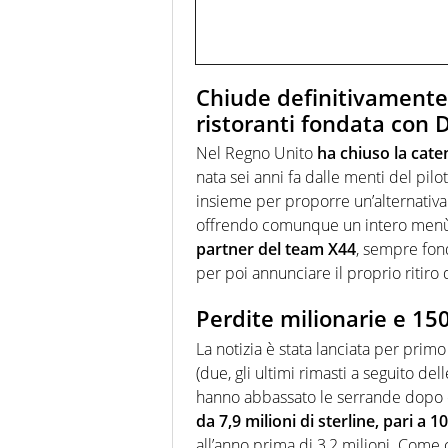
Chiude definitivamente 
ristoranti fondata con D
Nel Regno Unito
ha chiuso la cate
nata sei anni fa dalle menti del pilo
insieme per proporre un’alternativa
offrendo comunque un intero menù 
partner del team X44
, sempre fond
per poi annunciare il proprio ritiro 
Perdite milionarie e 15
La notizia è stata lanciata per primo
(due, gli ultimi rimasti a seguito del
hanno abbassato le serrande dopo c
da 7,9 milioni di sterline, pari a 10
all’anno prima di 3,2 milioni. Come