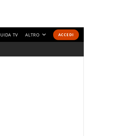
UIDA TV
ALTRO
ACCEDI
CALENDARI E CLASSIFICHE
ALTRI SPORT
MONDIALI 2026
OLIMPIADI
GOSSIP
LIFESTYLE