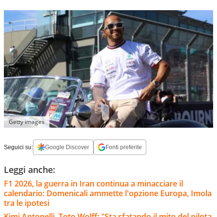
Getty images
Seguici su:
Google Discover
Fonti preferite
Leggi anche:
F1 2026, la guerra in Iran continua a minacciare il
calendario: Domenicali ammette l'opzione Europa, Imola
tra le ipotesi
Kimi Antonelli, Toto Wolff: "Sta sfatando il mito del pilota