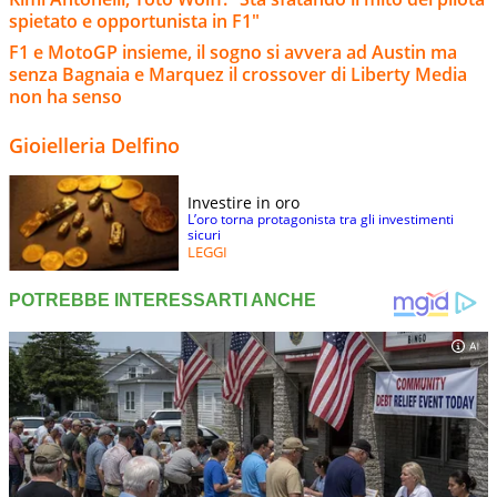
spietato e opportunista in F1"
F1 e MotoGP insieme, il sogno si avvera ad Austin ma
senza Bagnaia e Marquez il crossover di Liberty Media
non ha senso
Gioielleria Delfino
Investire in oro
L’oro torna protagonista tra gli investimenti
sicuri
LEGGI