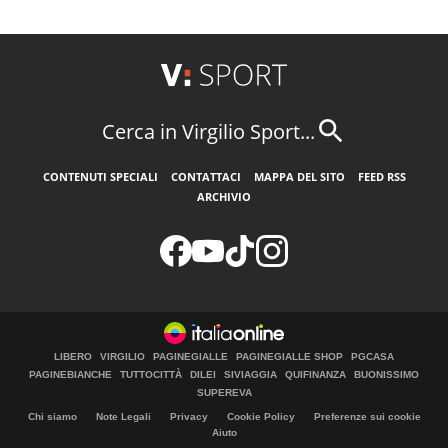
Cerca in Virgilio Sport...
CONTENUTI SPECIALI
CONTATTACI
MAPPA DEL SITO
FEED RSS
ARCHIVIO
LIBERO
VIRGILIO
PAGINEGIALLE
PAGINEGIALLE SHOP
PGCASA
PAGINEBIANCHE
TUTTOCITTÀ
DILEI
SIVIAGGIA
QUIFINANZA
BUONISSIMO
SUPEREVA
Chi siamo
Note Legali
Privacy
Cookie Policy
Preferenze sui cookie
Aiuto