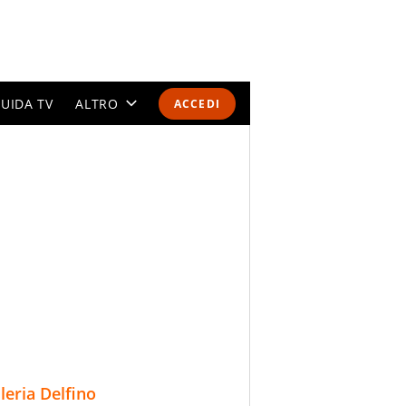
UIDA TV
ALTRO
ACCEDI
CALENDARI E CLASSIFICHE
ALTRI SPORT
MONDIALI 2026
OLIMPIADI
GOSSIP
LIFESTYLE
lleria Delfino