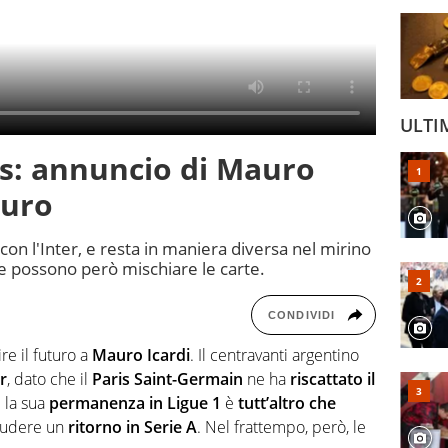
ULTI
s: annuncio di Mauro
turo
con l'Inter, e resta in maniera diversa nel mirino
e possono però mischiare le carte.
CONDIVIDI
re il futuro a
Mauro Icardi
. Il centravanti argentino
r
, dato che il
Paris Saint-Germain
ne ha
riscattato il
 la sua
permanenza in Ligue 1
è
tutt’altro che
cludere un
ritorno in Serie A
. Nel frattempo, però, le