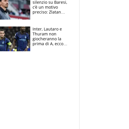
silenzio su Baresi,
c’è un motivo
preciso: Zlatan
segnato dalla
tragedia del fratello
e dalla morte di
Inter, Lautaro e
Raiola
Thuram non
giocheranno la
prima di A, ecco
perchè. Tutto sulle
spalle di Pio
Esposito ma la
garanzia è Stankovic