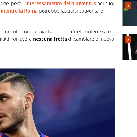
parte, però, l’
interessamento della Juventus
nei suoi
,
mentre la
Roma
potrebbe lasciarsi spaventare
di quanto non appaia. Non per il diretto interessato,
fatti non avere
nessuna fretta
di cambiare di nuovo