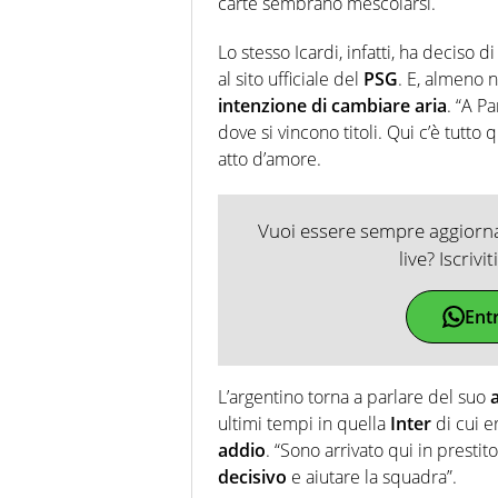
carte sembrano mescolarsi.
Lo stesso Icardi, infatti, ha deciso d
al sito ufficiale del
PSG
. E, almeno 
intenzione di cambiare aria
. “A Pa
dove si vincono titoli. Qui c’è tutto
atto d’amore.
Vuoi essere sempre aggiornat
live? Iscrivi
Ent
L’argentino torna a parlare del suo
ultimi tempi in quella
Inter
di cui e
addio
. “Sono arrivato qui in prestit
decisivo
e aiutare la squadra”.