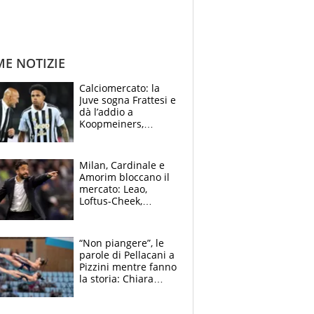
ME NOTIZIE
Calciomercato: la
Juve sogna Frattesi e
dà l’addio a
Koopmeiners,
Romero si allontana
dall’Inter, Fiorentina
scatenata
Milan, Cardinale e
Amorim bloccano il
mercato: Leao,
Loftus-Cheek,
Estupinian e
Gimenez in bilico,
Soulè e Osorio nel
“Non piangere”, le
mirino
parole di Pellacani a
Pizzini mentre fanno
la storia: Chiara
batte anche il
record di Ceccon