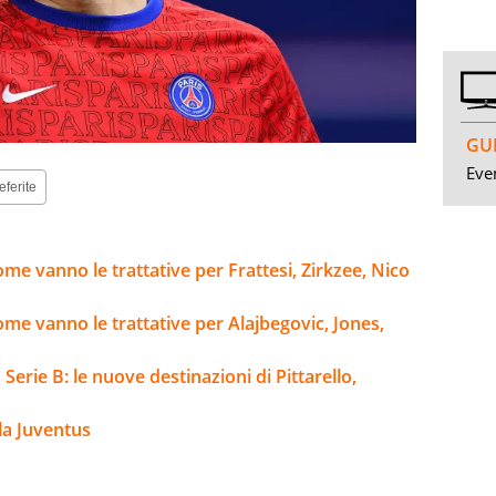
GUI
Even
eferite
me vanno le trattative per Frattesi, Zirkzee, Nico
ome vanno le trattative per Alajbegovic, Jones,
Serie B: le nuove destinazioni di Pittarello,
la Juventus