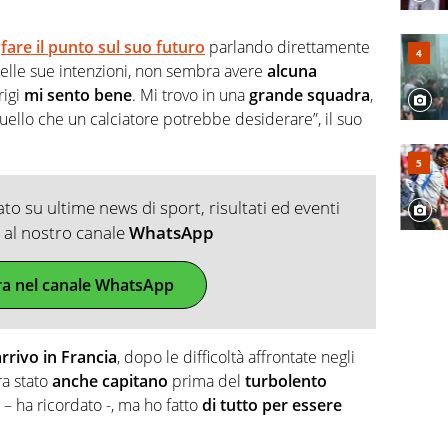
i
fare il punto sul suo futuro
parlando direttamente
nelle sue intenzioni, non sembra avere
alcuna
rigi
mi sento bene
. Mi trovo in una
grande squadra
,
 quello che un calciatore potrebbe desiderare”, il suo
o su ultime news di sport, risultati ed eventi
ti al nostro canale
WhatsApp
ra nel canale WhatsApp
arrivo in Francia
, dopo le difficoltà affrontate negli
ra stato
anche capitano
prima del
turbolento
o – ha ricordato -, ma ho fatto
di tutto per essere