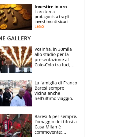
STORIE
Investire in oro
L’oro torna
SPECIALI
protagonista tra gli
investimenti sicuri
LEGGI
ESPERTI
ME GALLERY
CONTATTI
Vozinha, in 30mila
allo stadio per la
presentazione al
Colo-Colo tra luci,
spettacolo, elicotteri
e paracadutisti
La famiglia di Franco
Baresi sempre
vicina anche
nell'ultimo viaggio,
la moglie Maura, i
figli e i suoi cari
circondati
Baresi 6 per sempre,
dall'affetto dei tifosi
l'omaggio dei tifosi a
Casa Milan è
commovente: