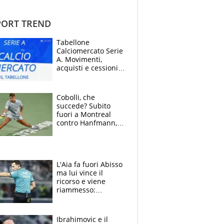
ORT TREND
Tabellone
Calciomercato Serie
A. Movimenti,
acquisti e cessioni:
estate 2026-27
Cobolli, che
succede? Subito
fuori a Montreal
contro Hanfmann,
per Flavio è tutta
colpa della tosse
L'Aia fa fuori Abisso
ma lui vince il
ricorso e viene
riammesso:
continua momento
nero per gli arbitri
Ibrahimovic e il