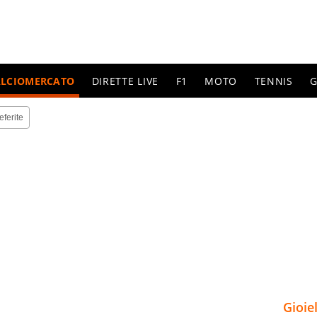
ALCIOMERCATO
DIRETTE LIVE
F1
MOTO
TENNIS
G
eferite
Gioie