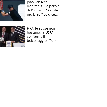
Joao Fonseca
ironizza sulle parole
di Djokovic: "Partite
più brevi? Lo dice
solo perché sta
invecchiando..."
FIFA, le scuse non
bastano, la UEFA
conferma il
boicottaggio: “Persa
la fiducia in
Infantino”. La
rivelazione sulla
Superlega