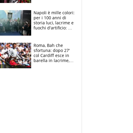
maglie, bandiere,
sciarpe, lacrime e
bigliettini
Napoli è mille colori:
per i 100 anni di
storia luci, lacrime e
fuochi d'artificio: De
Laurentiis salta al
coro anti-Juve
Roma, Bah che
sfortuna: dopo 27'
col Cardiff esce in
barella in lacrime,
Dybala rigore da
schiaffi, i giallorossi
prendono 3 gol in
45'